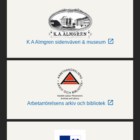
K A Almgren sidenväveri & museum
Arbetarrörelsens arkiv och bibliotek