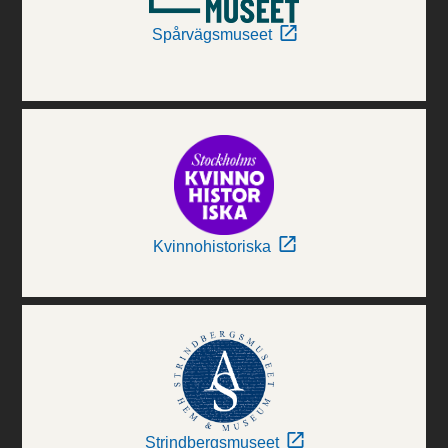
Spårvägsmuseet
Kvinnohistoriska
Strindbergsmuseet