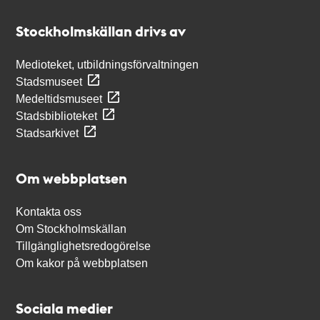
Kontakt
Stockholmskällan
Stockholmskällan drivs av
Medioteket, utbildningsförvaltningen
Stadsmuseet
Medeltidsmuseet
Stadsbiblioteket
Stadsarkivet
Om webbplatsen
Kontakta oss
Om Stockholmskällan
Tillgänglighetsredogörelse
Om kakor på webbplatsen
Sociala medier