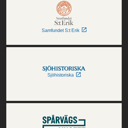
Samfundet S:t Erik
Sjöhistoriska