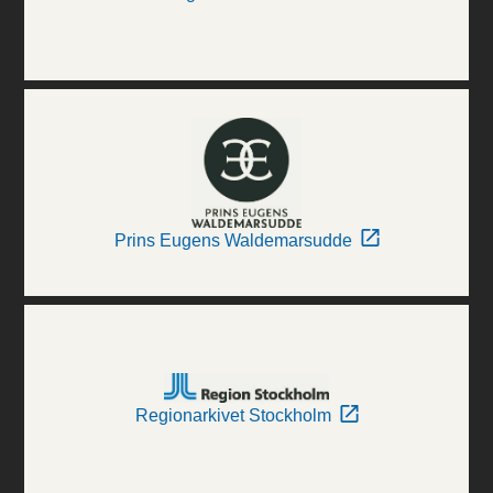
Prins Eugens Waldemarsudde
Regionarkivet Stockholm