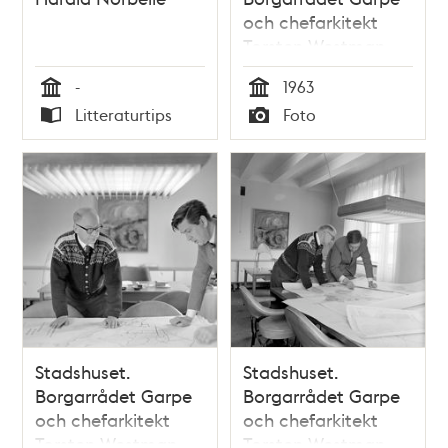
och chefarkitekt
Torsten Westman
-
1963
Tid
Tid
Litteraturtips
Foto
Typ
Typ
Stadshuset.
Stadshuset.
Borgarrådet Garpe
Borgarrådet Garpe
och chefarkitekt
och chefarkitekt
Torsten Westman
Torsten Westman