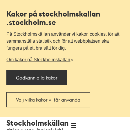
Kakor på stockholmskallan
.stockholm.se
På Stockholmskällan använder vi kakor, cookies, för att
sammanställa statistik och för att webbplatsen ska
fungera på ett bra sätt för dig.
Om kakor på Stockholmskällan
Godkänn alla kakor
Välj vilka kakor vi får använda
Till
Till
Stockholmskällan
navigationen
huvudinnehållet
Historia i ord, ljud och bild