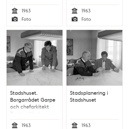
1963
1963
Tid
Tid
Foto
Foto
Typ
Typ
Stadshuset.
Stadsplanering i
Borgarrådet Garpe
Stadshuset
och chefarkitekt
Torsten Westman
1963
1963