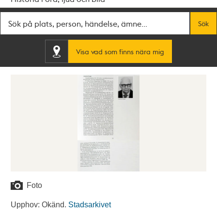
Fritextsök
Sök
Visa vad som finns nära mig
Foto
Upphov: Okänd.
Stadsarkivet