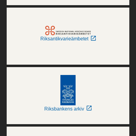
Riksantikvarieämbetet
Riksbankens arkiv