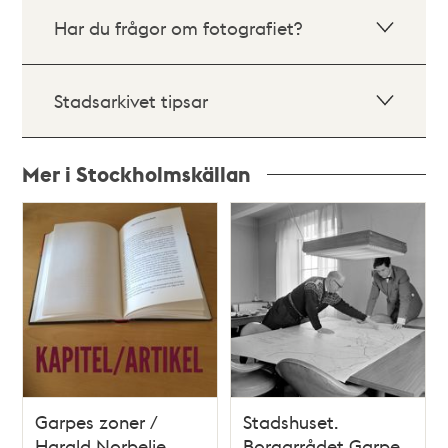
Har du frågor om fotografiet?
Stadsarkivet tipsar
Mer i Stockholmskällan
Relaterade
poster
och
teman
Garpes zoner /
Stadshuset.
Harald Norbelie
Borgarrådet Garpe