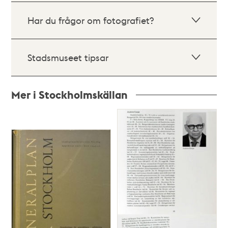
Har du frågor om fotografiet?
Stadsmuseet tipsar
Mer i Stockholmskällan
Relaterade
poster
och
teman