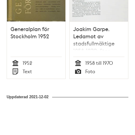
Generalplan för
Joakim Garpe.
Stockholm 1952
Ledamot av
stadsfullmäktige
1958-1970. Stor-
Stockholmsborgarråd
1952
1958 till 1970
1954-1964
Tid
Tid
Text
Foto
Typ
Typ
Uppdaterad
2021-12-02