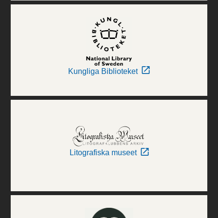
Kungliga Biblioteket
Litografiska museet