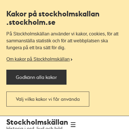
Kakor på stockholmskallan
.stockholm.se
På Stockholmskällan använder vi kakor, cookies, för att
sammanställa statistik och för att webbplatsen ska
fungera på ett bra sätt för dig.
Om kakor på Stockholmskällan
Godkänn alla kakor
Välj vilka kakor vi får använda
Till
Till
Stockholmskällan
navigationen
huvudinnehållet
Historia i ord, ljud och bild