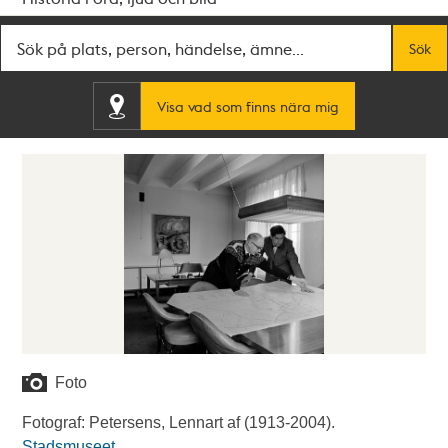
Fritextsök
Sök
Visa vad som finns nära mig
Foto
Fotograf: Petersens, Lennart af (1913-2004).
Stadsmuseet