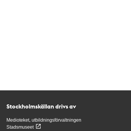
Kontakt
Stockholmskällan
Stockholmskällan drivs av
Medioteket, utbildningsförvaltningen
Stadsmuseet