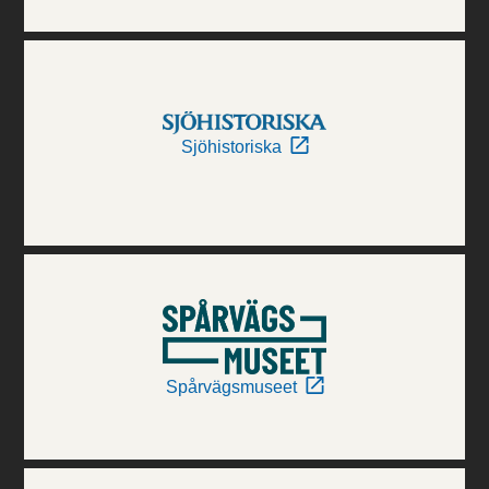
Sjöhistoriska
Spårvägsmuseet