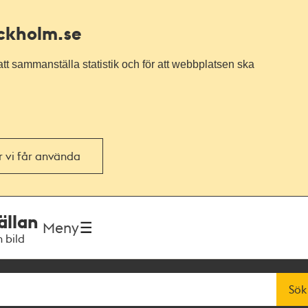
ockholm.se
tt sammanställa statistik och för att webbplatsen ska
or vi får använda
ällan
Meny
h bild
Sök