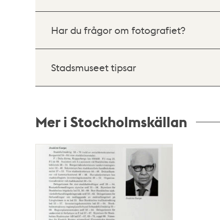
Har du frågor om fotografiet?
Stadsmuseet tipsar
Mer i Stockholmskällan
Relaterade
poster
och
teman