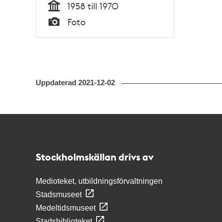
1958 till 1970
Tid
Foto
Typ
Uppdaterad
2021-12-02
Kontakt
Stockholmskällan
Stockholmskällan drivs av
Medioteket, utbildningsförvaltningen
Stadsmuseet
Medeltidsmuseet
Stadsbiblioteket