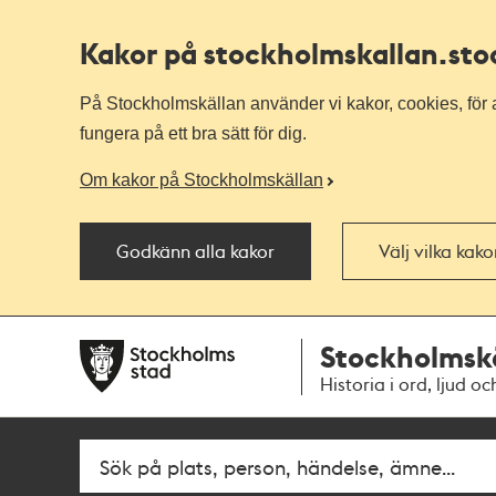
Kakor på stockholmskallan
.st
På Stockholmskällan använder vi kakor, cookies, för a
fungera på ett bra sätt för dig.
Om kakor på Stockholmskällan
Godkänn alla kakor
Välj vilka kak
Till
Till
Stockholmsk
navigationen
huvudinnehållet
Historia i ord, ljud oc
Fritextsök