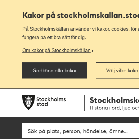
Kakor på stockholmskallan
.st
På Stockholmskällan använder vi kakor, cookies, för a
fungera på ett bra sätt för dig.
Om kakor på Stockholmskällan
Godkänn alla kakor
Välj vilka kak
Till
Till
Stockholmsk
navigationen
huvudinnehållet
Historia i ord, ljud oc
Fritextsök