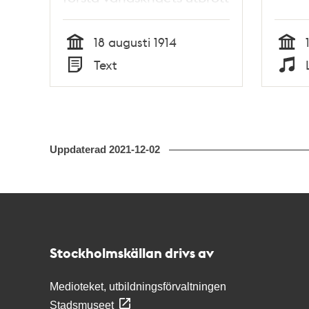
- stadsfullmäktige 1914
18 augusti 1914
Tid
Tid
Text
Typ
Typ
Uppdaterad
2021-12-02
Kontakt
Stockholmskällan
Stockholmskällan drivs av
Medioteket, utbildningsförvaltningen
Stadsmuseet