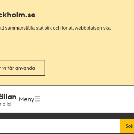
ockholm.se
tt sammanställa statistik och för att webbplatsen ska
or vi får använda
ällan
Meny
h bild
Sök