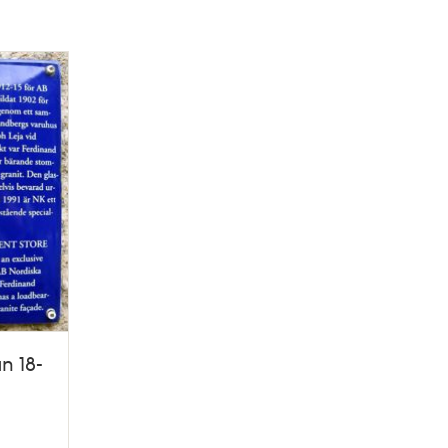
n 18-