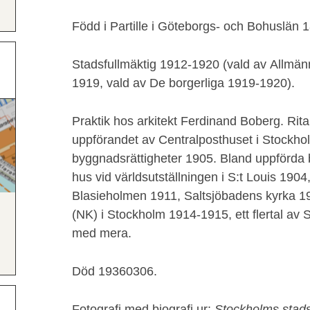
Född i Partille i Göteborgs- och Bohuslän
Stadsfullmäktig 1912-1920 (vald av Allmä
1919, vald av De borgerliga 1919-1920).
Praktik hos arkitekt Ferdinand Boberg. Rita
uppförandet av Centralposthuset i Stockho
byggnadsrättigheter 1905. Bland uppförda
hus vid världsutställningen i S:t Louis 1904,
Blasieholmen 1911, Saltsjöbadens kyrka 1
(NK) i Stockholm 1914-1915, ett flertal av
med mera.
Död 19360306.
Fotografi med biografi ur:
Stockholms stads