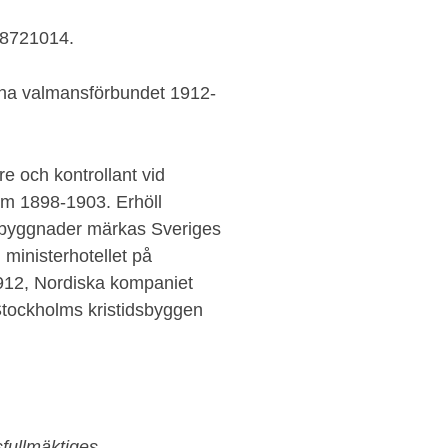
 18721014.
nna valmansförbundet 1912-
re och kontrollant vid
lm 1898-1903. Erhöll
 byggnader märkas Sveriges
 ministerhotellet på
912, Nordiska kompaniet
 Stockholms kristidsbyggen
fullmäktiges