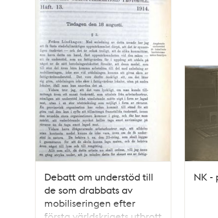
och
teman
Debatt om understöd till
NK -
de som drabbats av
mobiliseringen efter
första världskrigets utbrott