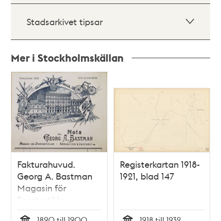
Stadsarkivet tipsar
Mer i Stockholmskällan
Relaterade
poster
och
teman
Fakturahuvud.
Registerkartan 1918-
Georg A. Bastman
1921, blad 147
Magasin för
Sportartiklar,
Ammunition &
1890 till 1900
1918 till 1932