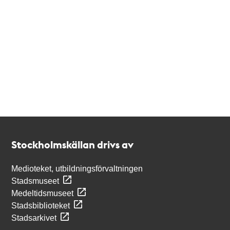
Kontakt
Stockholmskällan
Stockholmskällan drivs av
Medioteket, utbildningsförvaltningen
Stadsmuseet
Medeltidsmuseet
Stadsbiblioteket
Stadsarkivet