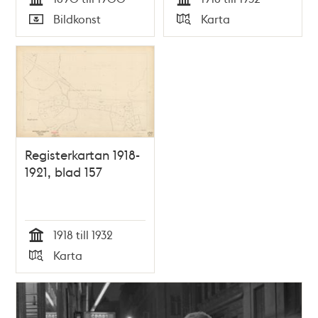
Jagtkrut
Tid
Tid
Bildkonst
Karta
Typ
Typ
Registerkartan 1918-
1921, blad 157
1918 till 1932
Tid
Karta
Typ