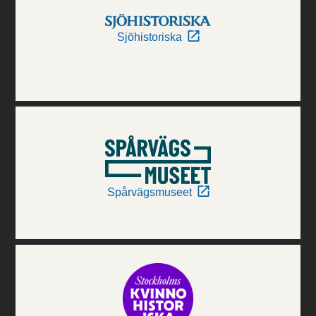
Sjöhistoriska
Spårvägsmuseet