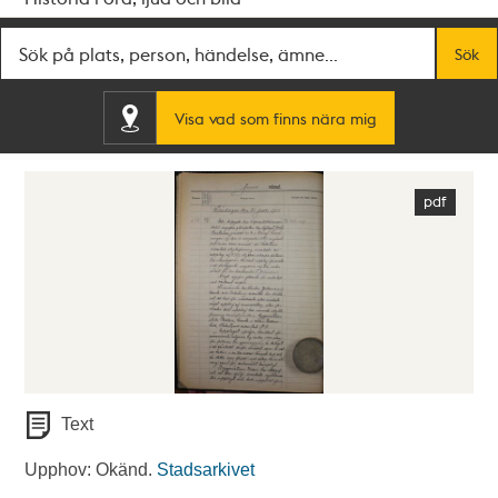
Fritextsök
Sök
Visa vad som finns nära mig
Text
Upphov: Okänd.
Stadsarkivet