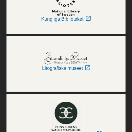
Kungliga Biblioteket
Litografiska museet