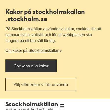
Kakor på stockholmskallan
.stockholm.se
På Stockholmskällan använder vi kakor, cookies, för att
sammanställa statistik och för att webbplatsen ska
fungera på ett bra sätt för dig.
Om kakor på Stockholmskällan
Godkänn alla kakor
Välj vilka kakor vi får använda
Till
Till
Stockholmskällan
navigationen
huvudinnehållet
Historia i ord, ljud och bild