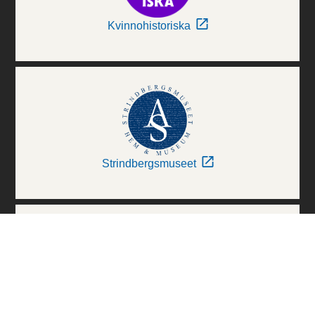
Kvinnohistoriska
Strindbergsmuseet
Thielska Galleriet