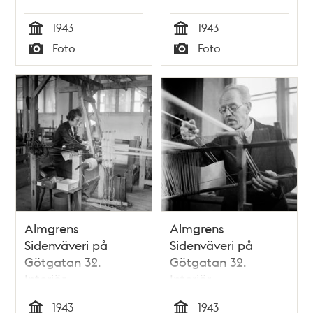
1943
1943
Tid
Tid
Foto
Foto
Typ
Typ
Almgrens
Almgrens
Sidenväveri på
Sidenväveri på
Götgatan 32.
Götgatan 32.
Interiör
Interiör
1943
1943