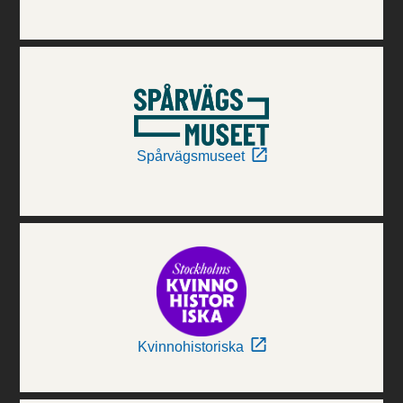
Spårvägsmuseet
Kvinnohistoriska