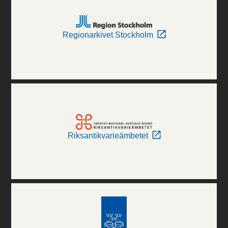
Regionarkivet Stockholm
Riksantikvarieämbetet