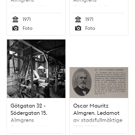
Sidenväveri. Nu
Sidenväveri. Nu
Repslagargatan 15
Repslagargatan 15
1971
1971
Tid
Tid
Foto
Foto
Typ
Typ
Götgatan 32 -
Oscar Mauritz
Södergatan 15.
Almgren. Ledamot
Almgrens
av stadsfullmäktige
Sidenväveri. Nu
1879-1908
Repslagargatan 15