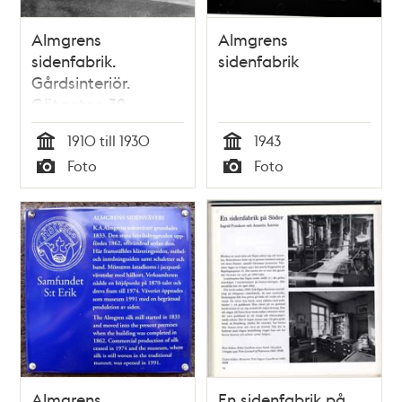
Almgrens
Almgrens
sidenfabrik.
sidenfabrik
Gårdsinteriör.
Götgatan 32
1910 till 1930
1943
Tid
Tid
Foto
Foto
Typ
Typ
Almgrens
En sidenfabrik på