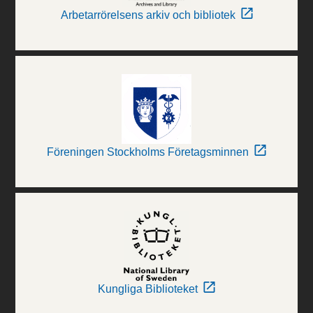
Arbetarrörelsens arkiv och bibliotek
Föreningen Stockholms Företagsminnen
Kungliga Biblioteket