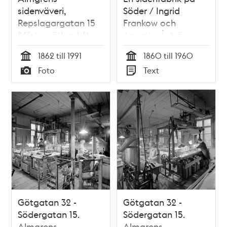
sidenväveri,
Söder / Ingrid
Repslagargatan 15
Frankow och
(Västergötland 6)
Annette Åström
1862 till 1991
1860 till 1960
Tid
Tid
Foto
Text
Typ
Typ
Götgatan 32 -
Götgatan 32 -
Södergatan 15.
Södergatan 15.
Almgrens
Almgrens