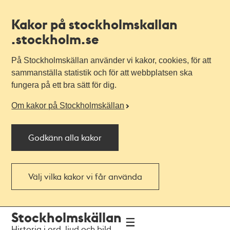
Kakor på stockholmskallan
.stockholm.se
På Stockholmskällan använder vi kakor, cookies, för att
sammanställa statistik och för att webbplatsen ska
fungera på ett bra sätt för dig.
Om kakor på Stockholmskällan
Godkänn alla kakor
Välj vilka kakor vi får använda
Till
Till
Stockholmskällan
navigationen
huvudinnehållet
Historia i ord, ljud och bild