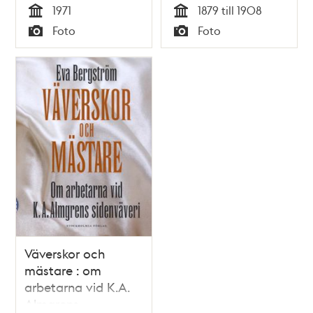
1971
1879 till 1908
Tid
Tid
Foto
Foto
Typ
Typ
Väverskor och
mästare : om
arbetarna vid K.A.
Almgrens