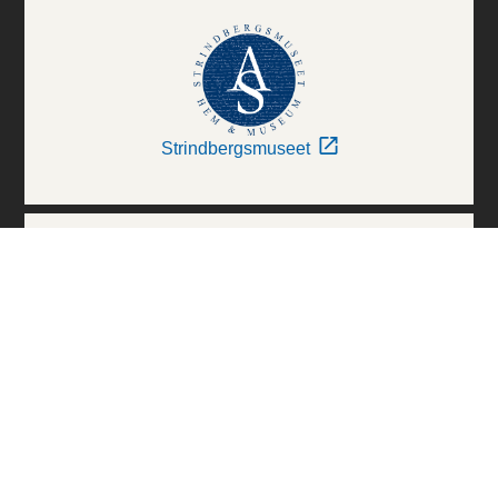
Strindbergsmuseet
Thielska Galleriet