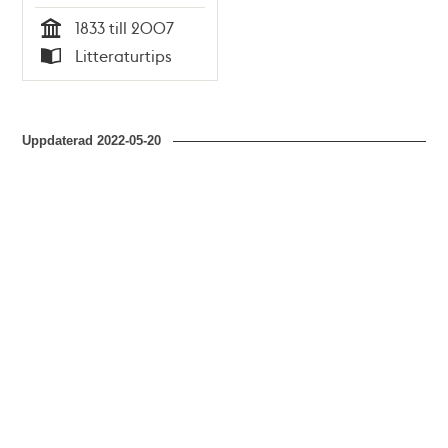
sidenväveri / Eva
1833 till 2007
Bergström
Tid
Litteraturtips
Typ
Uppdaterad
2022-05-20