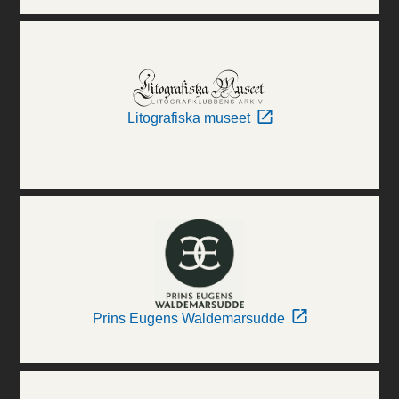
Litografiska museet
Prins Eugens Waldemarsudde