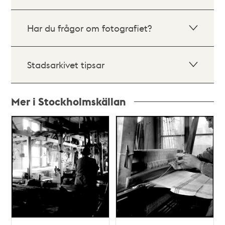
Har du frågor om fotografiet?
Stadsarkivet tipsar
Mer i Stockholmskällan
Relaterade
poster
och
teman