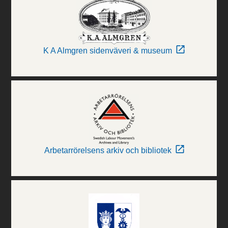
K A Almgren sidenväveri & museum
Arbetarrörelsens arkiv och bibliotek