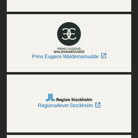
Prins Eugens Waldemarsudde
Regionarkivet Stockholm