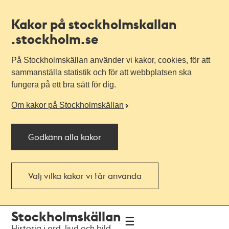
Kakor på stockholmskallan
.stockholm.se
På Stockholmskällan använder vi kakor, cookies, för att
sammanställa statistik och för att webbplatsen ska
fungera på ett bra sätt för dig.
Om kakor på Stockholmskällan
Godkänn alla kakor
Välj vilka kakor vi får använda
Till
Till
Stockholmskällan
navigationen
huvudinnehållet
Historia i ord, ljud och bild