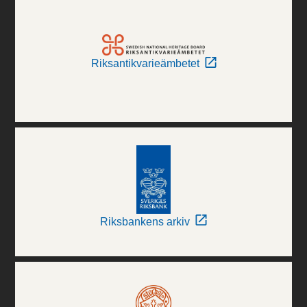
Riksantikvarieämbetet
Riksbankens arkiv