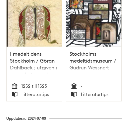
I medeltidens
Stockholms
Stockholm / Göran
medeltidsmuseum /
Dahlbäck ; utgiven i
Gudrun Wessnert
samarbete med
Stockholms
1252 till 1523
-
medeltidsmuseum
Tid
Tid
Litteraturtips
Litteraturtips
Typ
Typ
Uppdaterad
2024-07-09