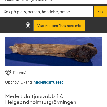
Fritextsök
Sök
Visa vad som finns nära mig
Föremål
Upphov: Okänd.
Medeltidsmuseet
Medeltida tjärsvabb från
Helgeandholmsutgrävningen