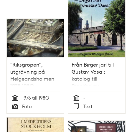
poster
och
teman
"Riksgropen",
Från Birger jarl till
utgrävning på
Gustav Vasa :
Helgeandsholmen
katalog till
1978-1980
Stockholms
medeltidsmuseum /
1978 till 1980
-
Margareta
Tid
Tid
Foto
Text
Weidhagen-Hallerdt
Typ
Typ