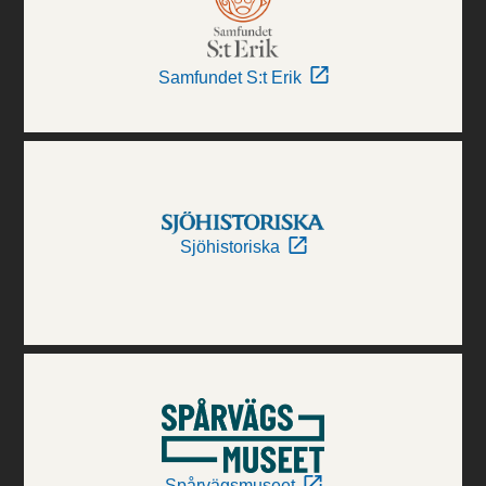
Samfundet S:t Erik
Sjöhistoriska
Spårvägsmuseet