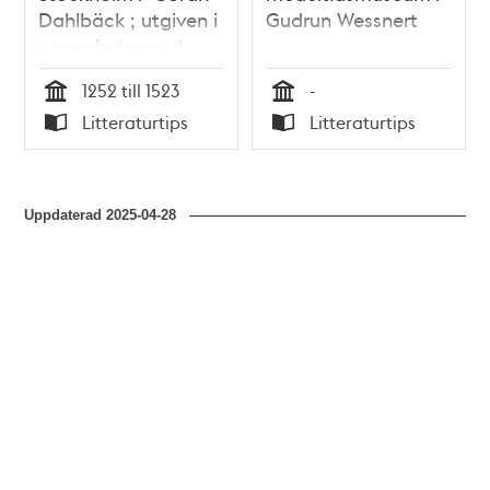
Dahlbäck ; utgiven i
Gudrun Wessnert
samarbete med
Stockholms
1252 till 1523
-
medeltidsmuseum
Tid
Tid
Litteraturtips
Litteraturtips
Typ
Typ
Uppdaterad
2025-04-28