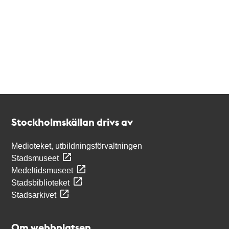
Kontakt
Stockholmskällan
Stockholmskällan drivs av
Medioteket, utbildningsförvaltningen
Stadsmuseet
Medeltidsmuseet
Stadsbiblioteket
Stadsarkivet
Om webbplatsen