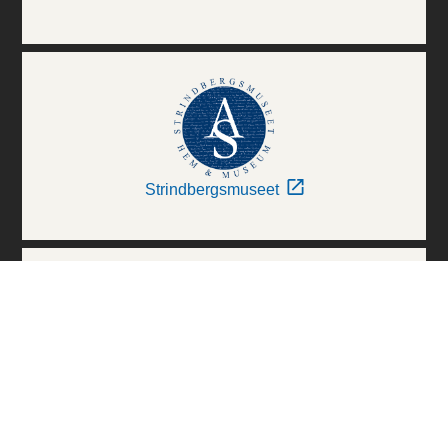
Strindbergsmuseet
Thielska Galleriet