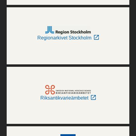
Regionarkivet Stockholm
Riksantikvarieämbetet