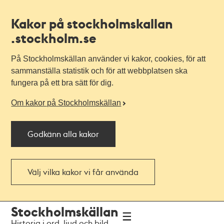
Kakor på stockholmskallan
.stockholm.se
På Stockholmskällan använder vi kakor, cookies, för att
sammanställa statistik och för att webbplatsen ska
fungera på ett bra sätt för dig.
Om kakor på Stockholmskällan
Godkänn alla kakor
Välj vilka kakor vi får använda
Till
Till
Stockholmskällan
navigationen
huvudinnehållet
Historia i ord, ljud och bild