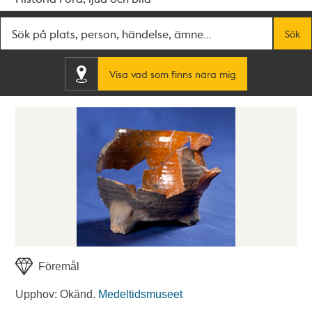
Fritextsök
Sök
Visa vad som finns nära mig
Föremål
Upphov: Okänd.
Medeltidsmuseet