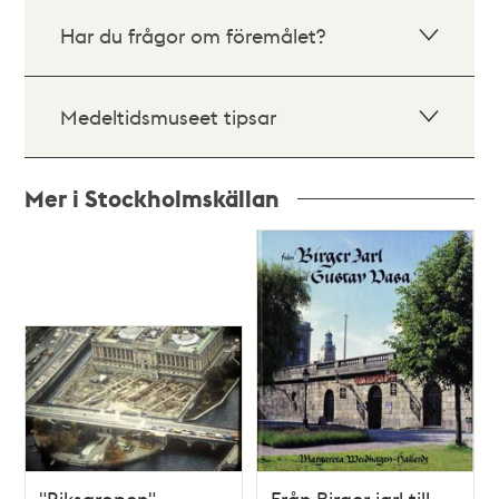
Har du frågor om föremålet?
Medeltidsmuseet tipsar
Mer i Stockholmskällan
Relaterade
poster
och
teman
"Riksgropen",
Från Birger jarl till