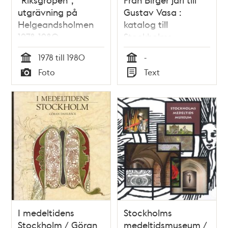
utgrävning på
Gustav Vasa :
Helgeandsholmen
katalog till
1978-1980
Stockholms
medeltidsmuseum /
1978 till 1980
-
Margareta
Tid
Tid
Foto
Text
Weidhagen-Hallerdt
Typ
Typ
I medeltidens
Stockholms
Stockholm / Göran
medeltidsmuseum /