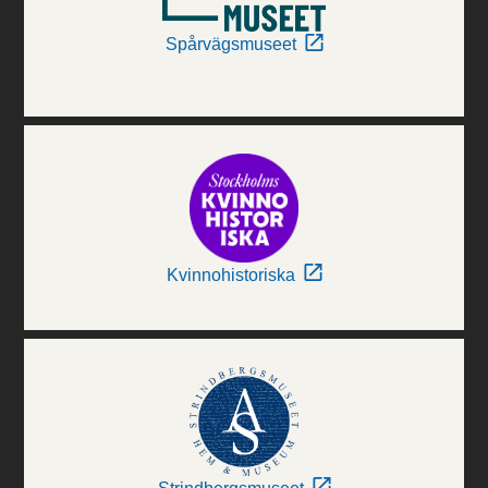
Spårvägsmuseet
Kvinnohistoriska