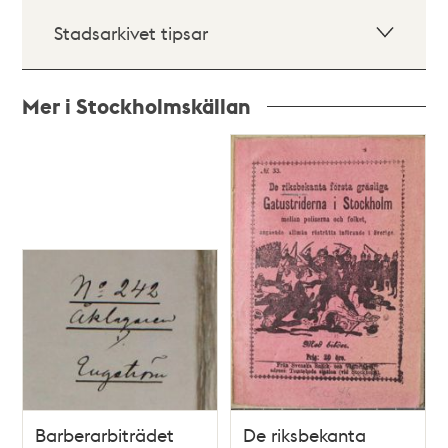
Stadsarkivet tipsar
Mer i Stockholmskällan
Relaterade
poster
och
teman
Barberarbiträdet
De riksbekanta