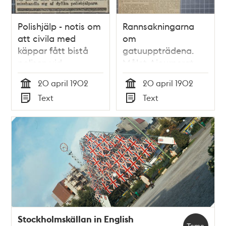
Polishjälp - notis om
Rannsakningarna
att civila med
om
käppar fått bistå
gatuuppträdena.
polisen vid
Målet Ajournerat -
demonstration 1902
Åklagare yrkar
20 april 1902
20 april 1902
ansvar för uppror -
Tid
Tid
Text
Text
pressklipp 1902
Typ
Typ
Stockholmskällan in English