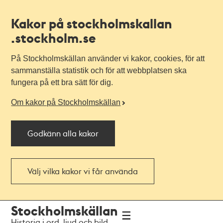
Kakor på stockholmskallan
.stockholm.se
På Stockholmskällan använder vi kakor, cookies, för att
sammanställa statistik och för att webbplatsen ska
fungera på ett bra sätt för dig.
Om kakor på Stockholmskällan
Godkänn alla kakor
Välj vilka kakor vi får använda
Till
Till
Stockholmskällan
navigationen
huvudinnehållet
Historia i ord, ljud och bild