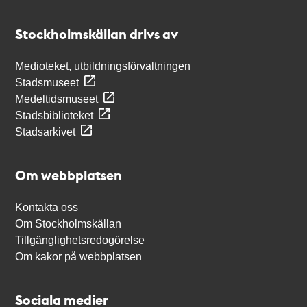
Kontakt
Stockholmskällan
Stockholmskällan drivs av
Medioteket, utbildningsförvaltningen
Stadsmuseet
Medeltidsmuseet
Stadsbiblioteket
Stadsarkivet
Om webbplatsen
Kontakta oss
Om Stockholmskällan
Tillgänglighetsredogörelse
Om kakor på webbplatsen
Sociala medier