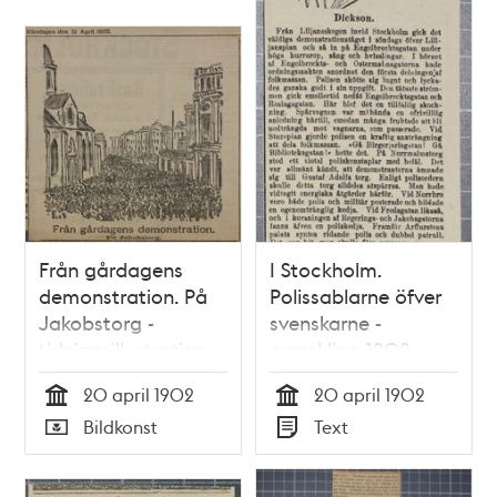
Från gårdagens
I Stockholm.
demonstration. På
Polissablarne öfver
Jakobstorg -
svenskarne -
tidningsillustration
pressklipp 1902
1902
20 april 1902
20 april 1902
Tid
Tid
Bildkonst
Text
Typ
Typ