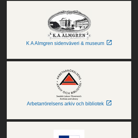
K A Almgren sidenväveri & museum
Arbetarrörelsens arkiv och bibliotek