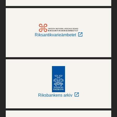
Riksantikvarieämbetet
Riksbankens arkiv