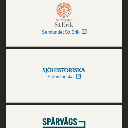
Samfundet S:t Erik
Sjöhistoriska