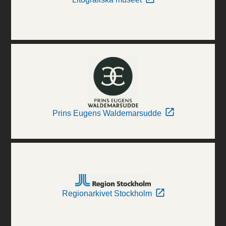
Prins Eugens Waldemarsudde
Regionarkivet Stockholm