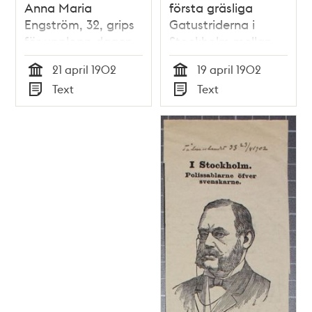
Anna Maria
första gräsliga
Engström, 32, grips
Gatustriderna i
för upplopp dagen
Stockholm mellan
efter
polisen och folket
21 april 1902
19 april 1902
rösträttsdemonstration
angående allmän
Tid
Tid
Text
Text
1902
rösträtts införande i
Typ
Typ
Sverige