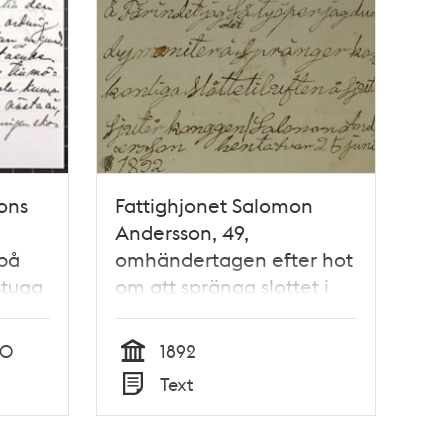
ons
Fattighjonet Salomon
Andersson, 49,
på
omhändertagen efter hot
stuga
om att spränga slottet i
luften - dårdiariet
sommaren 1892
90
1892
Tid
Text
Typ