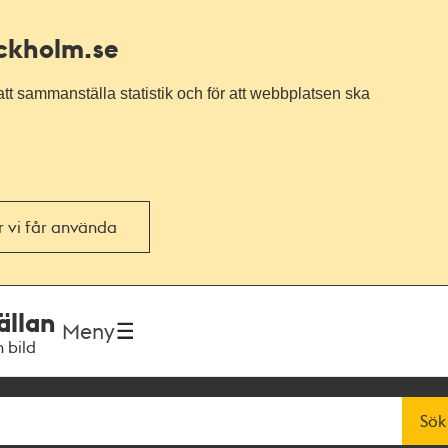
ockholm.se
tt sammanställa statistik och för att webbplatsen ska
or vi får använda
ällan
Meny
h bild
Sök