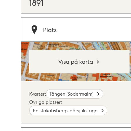
1891
Plats
Visa på karta
Kvarter:
Tången (Södermalm)
Övriga platser:
F.d. Jakobsbergs dårsjukstuga