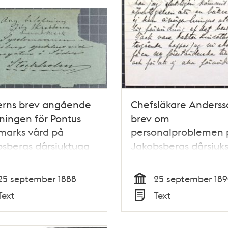
erns brev angående
Chefsläkare Anderss
ningen för Pontus
brev om
marks vård på
personalproblemen 
sbergs dårsjuktuga
Jakobsbergs dårsjuk
1890
25 september 1888
25 september 18
Tid
Text
Text
Typ