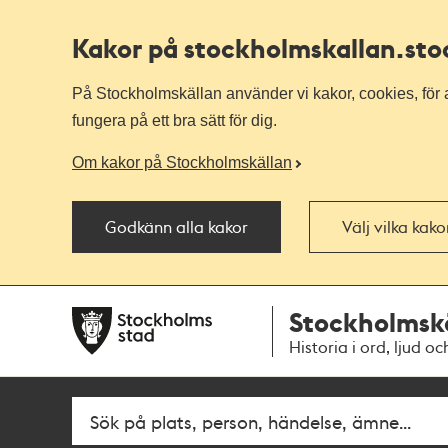
Kakor på stockholmskallan
.st
På Stockholmskällan använder vi kakor, cookies, för a
fungera på ett bra sätt för dig.
Om kakor på Stockholmskällan
Godkänn alla kakor
Välj vilka kak
Till
Till
Stockholmsk
navigationen
huvudinnehållet
Historia i ord, ljud oc
Fritextsök