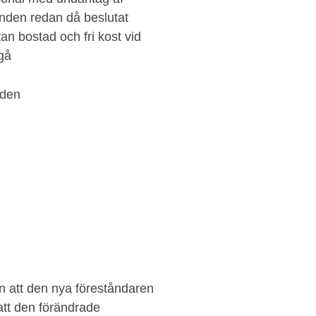
nden redan då beslutat
an bostad och fri kost vid
gå
aden
n att den nya föreståndaren
 att den förändrade