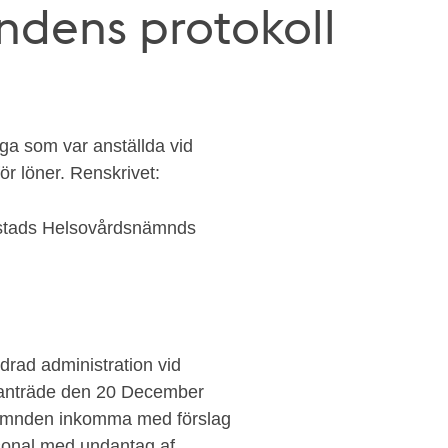
dens protokoll
nga som var anställda vid
r löner. Renskrivet:
s stads Helsovårdsnämnds
rad administration vid
anträde den 20 December
 nämnden inkomma med förslag
rsonal med undantag af