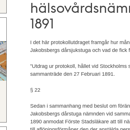
hälsovårdsnämn
1891
I det här protokollutdraget framgår hur må
Jakobsbergs dårsjukstuga och vad de fick fö
”Utdrag ur protokoll, hållet vid Stockholm
sammanträde den 27 Februari 1891.
§ 22
Sedan i sammanhang med beslut om föränd
Jakobsbergs dårstuga nämnden vid samm
1890 anmodat Förste Stadsläkare att till
till aflöningsförmåner den der anstälda pe