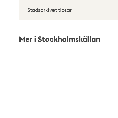
Stadsarkivet tipsar
Mer i Stockholmskällan
Relaterade
poster
och
teman