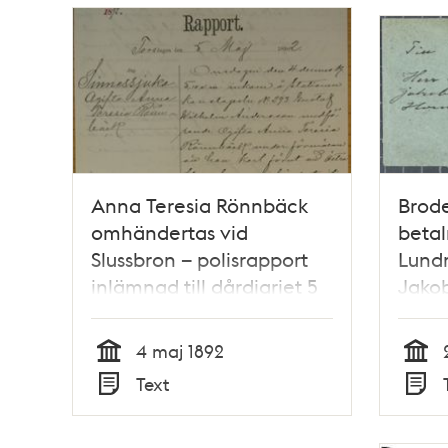
Anna Teresia Rönnbäck
Brod
omhändertas vid
betal
Slussbron – polisrapport
Lund
inlämnad till dårdiariet 5
Jakob
maj 1892
1888
4 maj 1892
Tid
Tid
Text
Typ
Typ