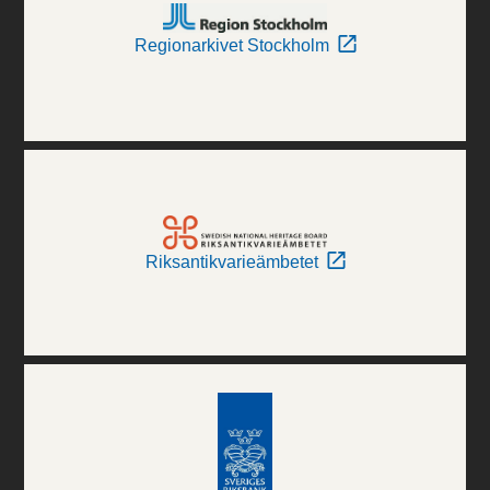
Regionarkivet Stockholm
Riksantikvarieämbetet