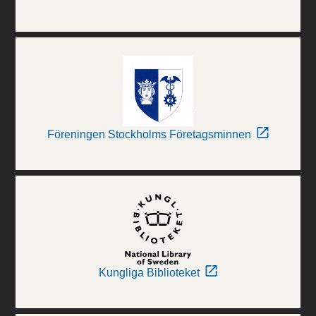
Föreningen Stockholms Företagsminnen
Kungliga Biblioteket