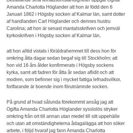
Amanda Charlotta Höglander att hon är född den 6
Januari 1862 i Högsby socken af Kalmar län, samt dotter
af handlanden Carl Höglander och dennes hustru
Carolina; att hon är senast mantalsskrifven och jemväl
kyrkoskrifven i Högsby socken af Kalmar län,
att hon alltid vistats i föräldrahemmet till dess hon för
omkring åtta dagar sedan begaf sig till Stockholm; att
hon vid 16 års ålder konfirmerats i Högsby sockens
kyrka, samt att fadren för åtta år sedan aflidit och att
modren, som befinner sig i mycket fattiga lefnadsvilkor,
fortfarande är boende inom förutnämnde socken.
På grund af hvad sålunda förekommit ansåg jag att
Ogifta Amanda Charlotta Höglander sysslolös stryker
omkring från ort till annan utan medel till sitt uppehälle
och utan att omständigheterna ådagalägga att hon söker
arbete, i följd hvaraf jag fann Amanda Charlotta