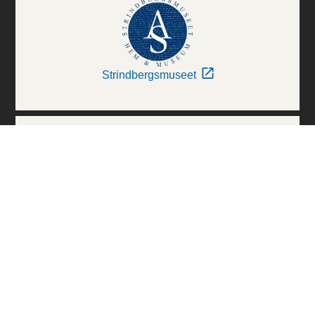
Strindbergsmuseet
Thielska Galleriet