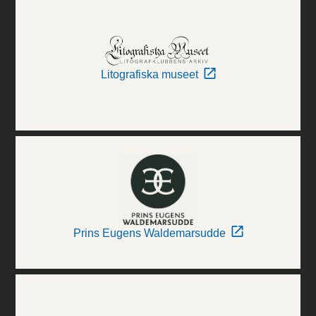
Litografiska museet
Prins Eugens Waldemarsudde