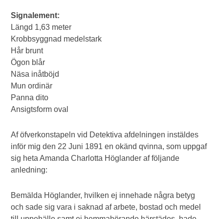
Signalement:
Längd 1,63 meter
Krobbsyggnad medelstark
Hår brunt
Ögon blår
Näsa inåtböjd
Mun ordinär
Panna dito
Ansigtsform oval
Af öfverkonstapeln vid Detektiva afdelningen instäldes
inför mig den 22 Juni 1891 en okänd qvinna, som uppgaf
sig heta Amanda Charlotta Höglander af följande
anledning:
Bemälda Höglander, hvilken ej innehade några betyg
och sade sig vara i saknad af arbete, bostad och medel
till uppehälle samt ej hemmahörande härstädes, hade