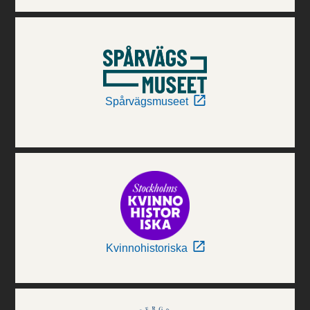
Spårvägsmuseet
Kvinnohistoriska