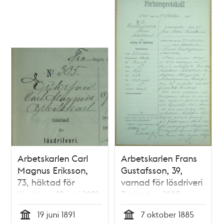
Arbetskarlen Carl
Arbetskarlen Frans
Magnus Eriksson,
Gustafsson, 39,
73, häktad för
varnad för lösdriveri
lösdriveri 19 juni 1891
7 oktober 1885 -
- polisförhör
polisförhör
19 juni 1891
7 oktober 1885