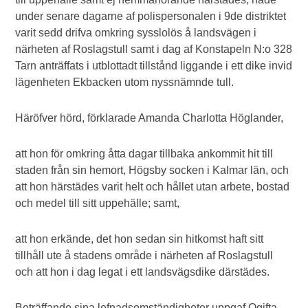
under senare dagarne af polispersonalen i 9de distriktet
varit sedd drifva omkring sysslolös å landsvägen i
närheten af Roslagstull samt i dag af Konstapeln N:o 328
Tarn anträffats i utblottadt tillstånd liggande i ett dike invid
lägenheten Ekbacken utom nyssnämnde tull.
Häröfver hörd, förklarade Amanda Charlotta Höglander,
att hon för omkring åtta dagar tillbaka ankommit hit till
staden från sin hemort, Högsby socken i Kalmar län, och
att hon härstädes varit helt och hållet utan arbete, bostad
och medel till sitt uppehälle; samt,
att hon erkände, det hon sedan sin hitkomst haft sitt
tillhåll ute å stadens område i närheten af Roslagstull
och att hon i dag legat i ett landsvägsdike därstädes.
Beträffande sina lefnadsomständigheter uppgaf Ogifta