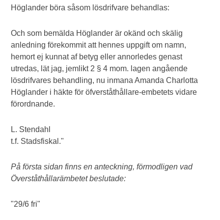
Höglander böra såsom lösdrifvare behandlas:
Och som bemälda Höglander är okänd och skälig
anledning förekommit att hennes uppgift om namn,
hemort ej kunnat af betyg eller annorledes genast
utredas, lät jag, jemlikt 2 § 4 mom. lagen angående
lösdrifvares behandling, nu inmana Amanda Charlotta
Höglander i häkte för öfverståthållare-embetets vidare
förordnande.
L. Stendahl
t.f. Stadsfiskal."
På första sidan finns en anteckning, förmodligen vad
Överståthållarämbetet beslutade:
"29/6 fri"