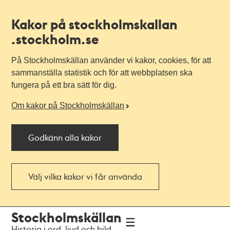
Kakor på stockholmskallan
.stockholm.se
På Stockholmskällan använder vi kakor, cookies, för att
sammanställa statistik och för att webbplatsen ska
fungera på ett bra sätt för dig.
Om kakor på Stockholmskällan
Godkänn alla kakor
Välj vilka kakor vi får använda
Till
Till
Stockholmskällan
navigationen
huvudinnehållet
Historia i ord, ljud och bild