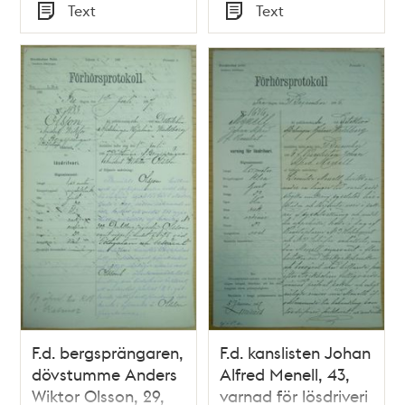
Tid
Tid
Text
Text
Typ
Typ
F.d. bergsprängaren,
F.d. kanslisten Johan
dövstumme Anders
Alfred Menell, 43,
Wiktor Olsson, 29,
varnad för lösdriveri