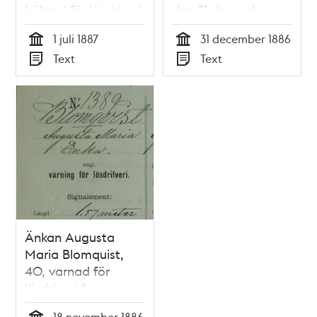
häktad för lösdriveri
den 31 december
den 1 juli 1887 -
1886 –
1 juli 1887
31 december 1886
polisförhör
förhörsprotokoll
Tid
Tid
Text
Text
Typ
Typ
Änkan Augusta
Maria Blomquist,
40, varnad för
lösdriveri 8
november 1886 -
18 november 1886