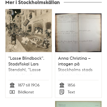
Mer i Stockholmskällan
Relaterade
poster
och
teman
"Lasse Blindbock".
Anna Christina –
Stadsfiskal Lars
intagen på
Stendahl, "Lasse
Stockholms stads
med påken"
arbetsinrättning
1856
1877 till 1906
1856
Tid
Tid
Bildkonst
Text
Typ
Typ