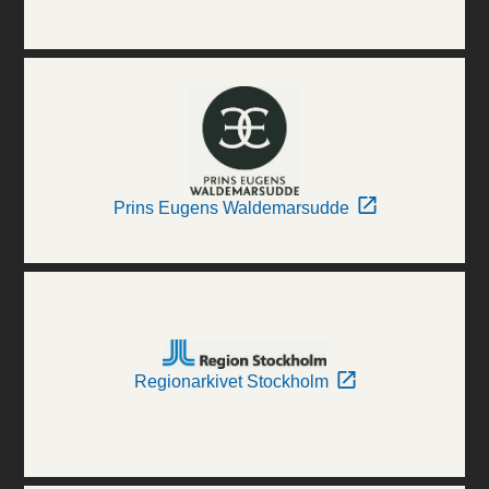
Prins Eugens Waldemarsudde
Regionarkivet Stockholm