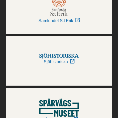
Samfundet S:t Erik
Sjöhistoriska