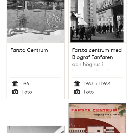
Farsta Centrum
Farsta centrum med
Biograf Fanfaren
och höghus i
kvarteret Korsö i
bakgrunden.
1961
1963 till 1964
Tid
Tid
Foto
Foto
Typ
Typ