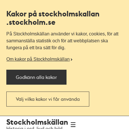
Kakor på stockholmskallan
.stockholm.se
På Stockholmskällan använder vi kakor, cookies, för att
sammanställa statistik och för att webbplatsen ska
fungera på ett bra sätt för dig.
Om kakor på Stockholmskällan
Godkänn alla kakor
Välj vilka kakor vi får använda
Till
Till
Stockholmskällan
navigationen
huvudinnehållet
Historia i ord, ljud och bild