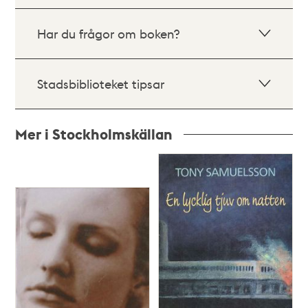
Har du frågor om boken?
Stadsbiblioteket tipsar
Mer i Stockholmskällan
Relaterade
poster
och
teman