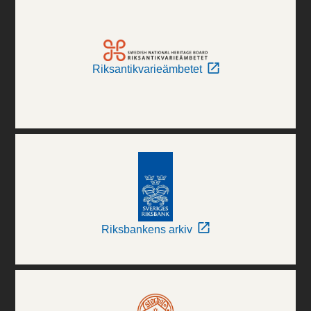
Riksantikvarieämbetet
Riksbankens arkiv