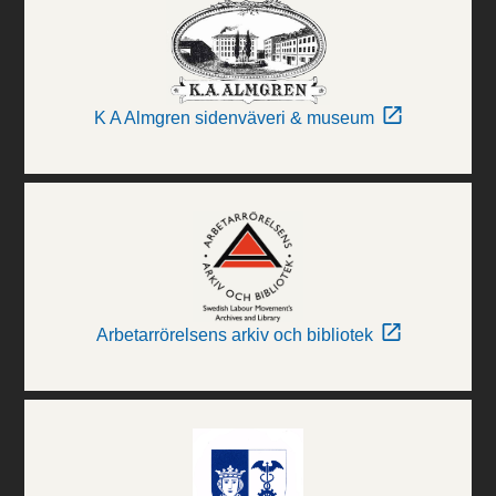
K A Almgren sidenväveri & museum
Arbetarrörelsens arkiv och bibliotek