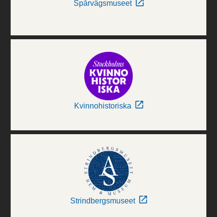
Spårvägsmuseet
Kvinnohistoriska
Strindbergsmuseet