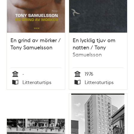
En grind av mörker /
En lycklig tjuv om
Tony Samuelsson
natten / Tony
Samuelsson
-
1976
Tid
Tid
Litteraturtips
Litteraturtips
Typ
Typ