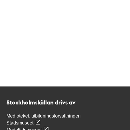
Kontakt
Stockholmskällan
Stockholmskällan drivs av
Medioteket, utbildningsförvaltningen
Stadsmuseet
Medeltidsmuseet