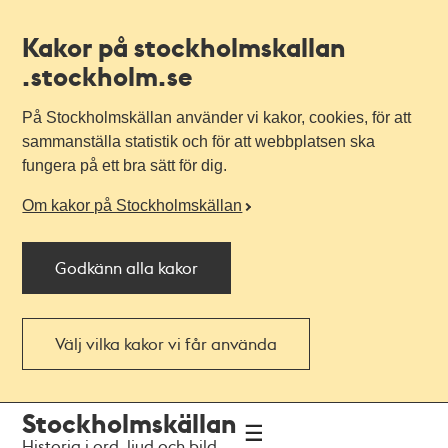
Kakor på stockholmskallan
.stockholm.se
På Stockholmskällan använder vi kakor, cookies, för att
sammanställa statistik och för att webbplatsen ska
fungera på ett bra sätt för dig.
Om kakor på Stockholmskällan
Godkänn alla kakor
Välj vilka kakor vi får använda
Till
Till
Stockholmskällan
navigationen
huvudinnehållet
Historia i ord, ljud och bild