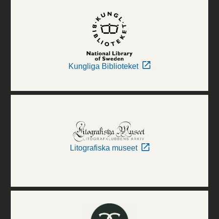
Kungliga Biblioteket
Litografiska museet