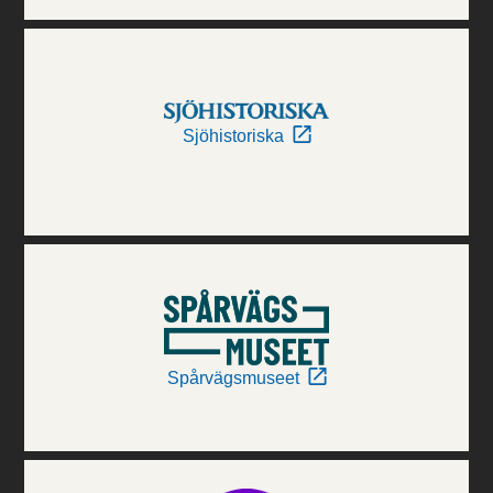
Sjöhistoriska
Spårvägsmuseet