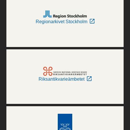
Regionarkivet Stockholm
Riksantikvarieämbetet