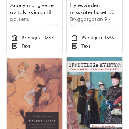
Anonym angivelse
Hyresvärden
av tolv kvinnor till
missköter huset på
polisens
Bryggargatan 9 -
prostitutionsavdelning,
Brev till Stockholms
den 27 augusti 1867
Allmänna
27 augusti 1867
22 augusti 1866
Sundhetsnämnd 22
Tid
Tid
Text
Text
augusti 1866
Typ
Typ