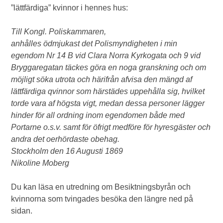
”lättfärdiga” kvinnor i hennes hus:
Till Kongl. Poliskammaren,
anhålles ödmjukast det Polismyndigheten i min
egendom Nr 14 B vid Clara Norra Kyrkogata och 9 vid
Bryggaregatan täckes göra en noga granskning och om
möjligt söka utrota och härifrån afvisa den mängd af
lättfärdiga qvinnor som härstädes uppehålla sig, hvilket
torde vara af högsta vigt, medan dessa personer lägger
hinder för all ordning inom egendomen både med
Portarne o.s.v. samt för öfrigt medföre för hyresgäster och
andra det oerhördaste obehag.
Stockholm den 16 Augusti 1869
Nikoline Moberg
Du kan läsa en utredning om Besiktningsbyrån och
kvinnorna som tvingades besöka den längre ned på
sidan.