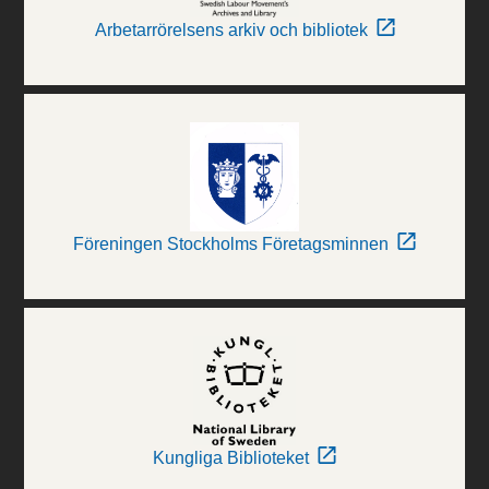
Arbetarrörelsens arkiv och bibliotek
Föreningen Stockholms Företagsminnen
Kungliga Biblioteket