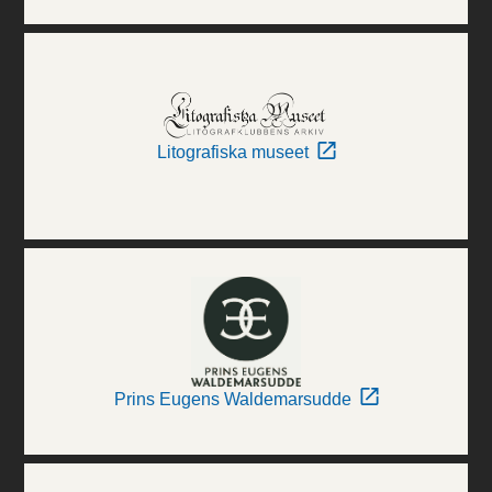
Litografiska museet
Prins Eugens Waldemarsudde