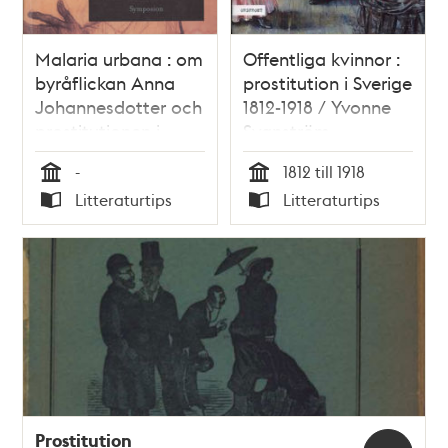
Malaria urbana : om
Offentliga kvinnor :
byråflickan Anna
prostitution i Sverige
Johannesdotter och
1812-1918 / Yvonne
prostitutionen i
Svanström
Stockholm kring
-
1812 till 1918
1900 / Rebecka
Tid
Tid
Litteraturtips
Litteraturtips
Lennartsson
Typ
Typ
Prostitution