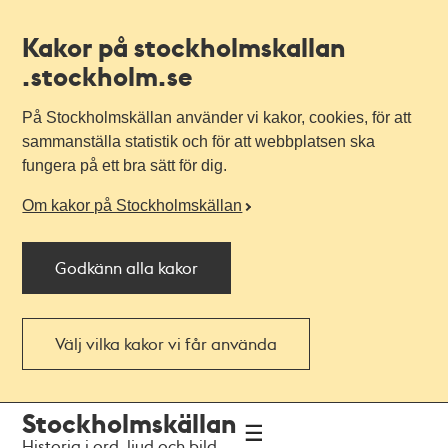
Kakor på stockholmskallan
.stockholm.se
På Stockholmskällan använder vi kakor, cookies, för att
sammanställa statistik och för att webbplatsen ska
fungera på ett bra sätt för dig.
Om kakor på Stockholmskällan
Godkänn alla kakor
Välj vilka kakor vi får använda
Till
Till
Stockholmskällan
navigationen
huvudinnehållet
Historia i ord, ljud och bild