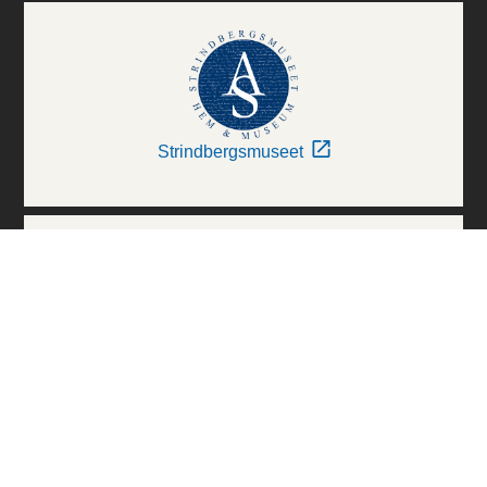
Strindbergsmuseet
Thielska Galleriet