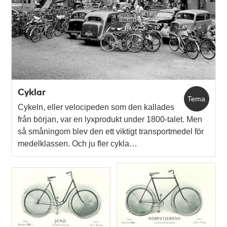
poster
och
teman
Cyklar
Tema
Cykeln, eller velocipeden som den kallades
från början, var en lyxprodukt under 1800-talet. Men
så småningom blev den ett viktigt transportmedel för
medelklassen. Och ju fler cykla…