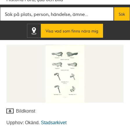
Fritextsök
Sök
Visa vad som finns nära mig
Bildkonst
Upphov: Okänd.
Stadsarkivet