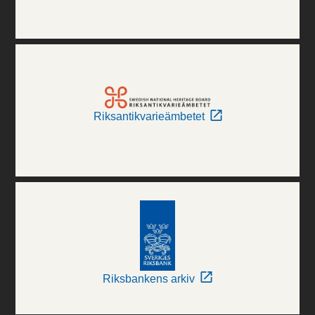
Riksantikvarieämbetet
Riksbankens arkiv