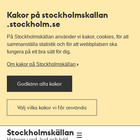
Kakor på stockholmskallan
.stockholm.se
På Stockholmskällan använder vi kakor, cookies, för att
sammanställa statistik och för att webbplatsen ska
fungera på ett bra sätt för dig.
Om kakor på Stockholmskällan
Godkänn alla kakor
Välj vilka kakor vi får använda
Till
Till
Stockholmskällan
navigationen
huvudinnehållet
Historia i ord, ljud och bild