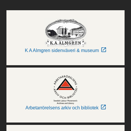
K A Almgren sidenväveri & museum
Arbetarrörelsens arkiv och bibliotek