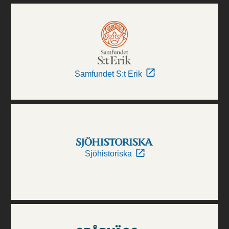
Samfundet S:t Erik
Sjöhistoriska