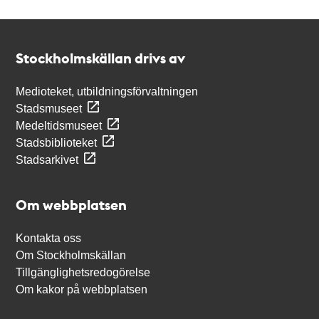
Kontakt
Stockholmskällan
Stockholmskällan drivs av
Medioteket, utbildningsförvaltningen
Stadsmuseet
Medeltidsmuseet
Stadsbiblioteket
Stadsarkivet
Om webbplatsen
Kontakta oss
Om Stockholmskällan
Tillgänglighetsredogörelse
Om kakor på webbplatsen