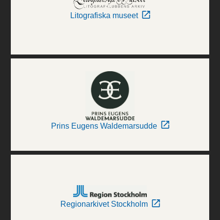
Litografiska museet
Prins Eugens Waldemarsudde
Regionarkivet Stockholm