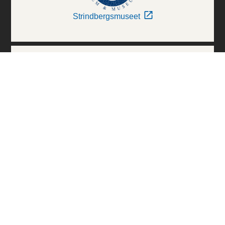
Strindbergsmuseet
Thielska Galleriet
Världskulturmuseerna