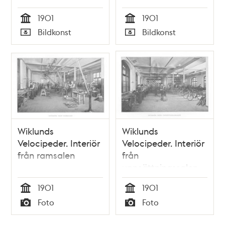
1901
1901
Tid
Tid
Bildkonst
Bildkonst
Typ
Typ
Wiklunds
Wiklunds
Velocipeder. Interiör
Velocipeder. Interiör
från ramsalen
från
uppsättningssalen
1901
1901
Tid
Tid
Foto
Foto
Typ
Typ