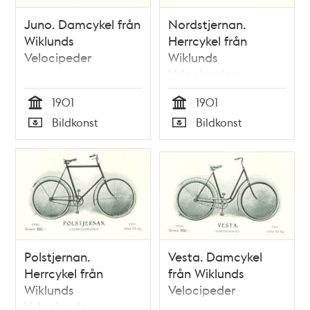
Juno. Damcykel från
Nordstjernan.
Wiklunds
Herrcykel från
Velocipeder
Wiklunds
Velocipeder
1901
1901
Tid
Tid
Bildkonst
Bildkonst
Typ
Typ
Polstjernan.
Vesta. Damcykel
Herrcykel från
från Wiklunds
Wiklunds
Velocipeder
Velocipeder