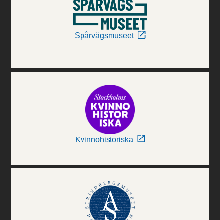
Spårvägsmuseet
Kvinnohistoriska