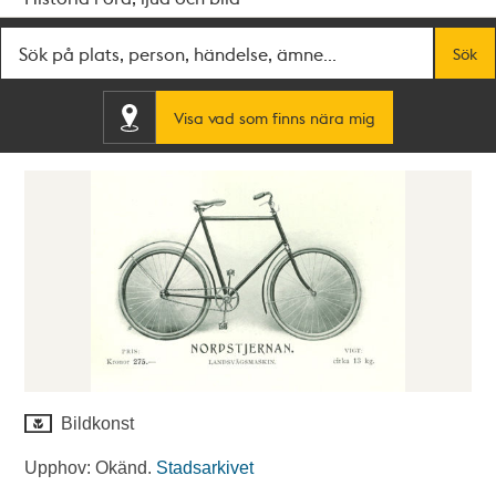
Fritextsök
Sök
Visa vad som finns nära mig
Bildkonst
Upphov: Okänd.
Stadsarkivet