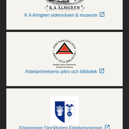
K A Almgren sidenväveri & museum
Arbetarrörelsens arkiv och bibliotek
Föreningen Stockholms Företagsminnen