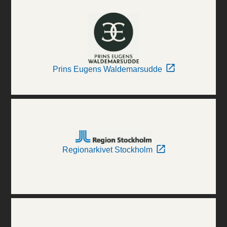
Prins Eugens Waldemarsudde
Regionarkivet Stockholm