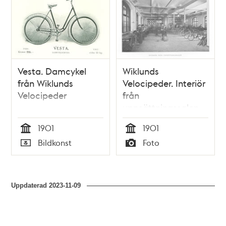
Vesta. Damcykel
Wiklunds
från Wiklunds
Velocipeder. Interiör
Velocipeder
från
uppsättningssalen
1901
1901
Tid
Tid
Bildkonst
Foto
Typ
Typ
Uppdaterad
2023-11-09