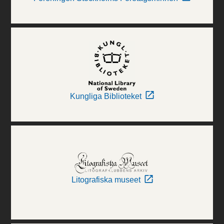
Kungliga Biblioteket
Litografiska museet