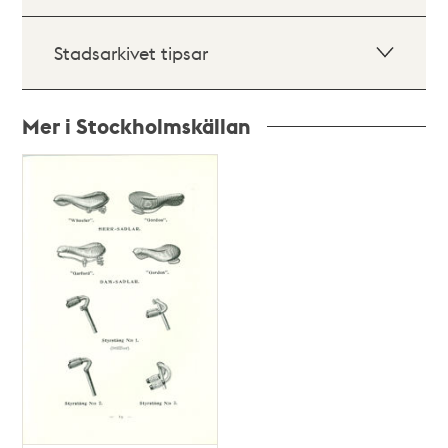
Stadsarkivet tipsar
Mer i Stockholmskällan
Relaterade
poster
och
teman