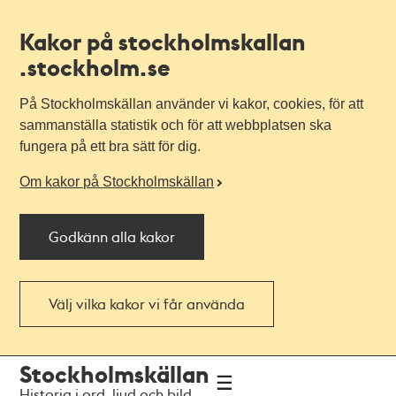
Kakor på stockholmskallan
.stockholm.se
På Stockholmskällan använder vi kakor, cookies, för att
sammanställa statistik och för att webbplatsen ska
fungera på ett bra sätt för dig.
Om kakor på Stockholmskällan
Godkänn alla kakor
Välj vilka kakor vi får använda
Till
Till
Stockholmskällan
navigationen
huvudinnehållet
Historia i ord, ljud och bild