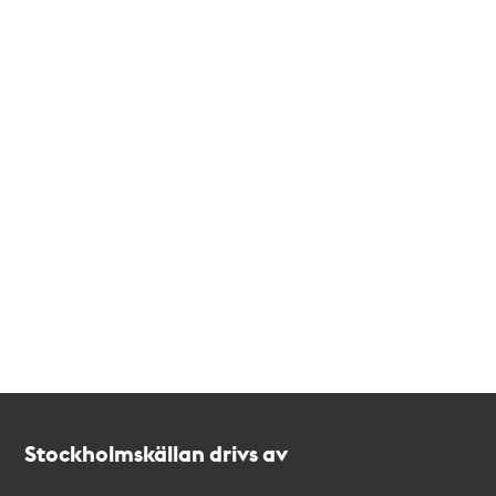
Kontakt
Stockholmskällan
Stockholmskällan drivs av