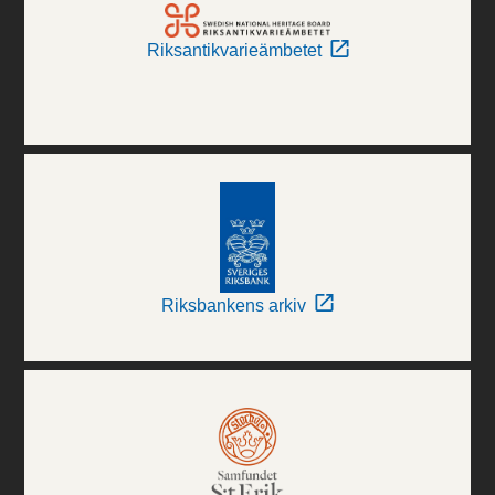
Riksantikvarieämbetet
Riksbankens arkiv