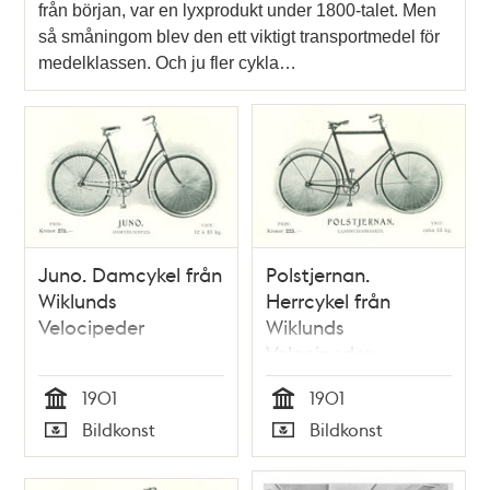
från början, var en lyxprodukt under 1800-talet. Men
så småningom blev den ett viktigt transportmedel för
medelklassen. Och ju fler cykla…
Juno. Damcykel från
Polstjernan.
Wiklunds
Herrcykel från
Velocipeder
Wiklunds
Velocipeder
1901
1901
Tid
Tid
Bildkonst
Bildkonst
Typ
Typ