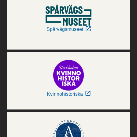
Spårvägsmuseet
Kvinnohistoriska