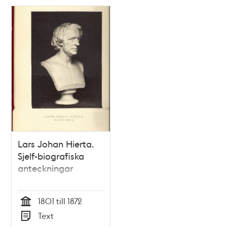
Relaterade
poster
och
teman
Lars Johan Hierta.
Sjelf-biografiska
anteckningar
1801 till 1872
Tid
Text