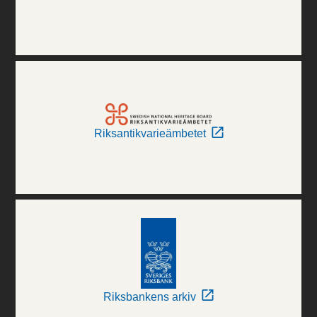
Riksantikvarieämbetet
Riksbankens arkiv