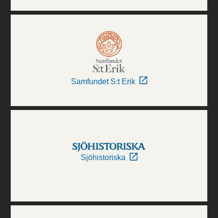
Samfundet S:t Erik
Sjöhistoriska