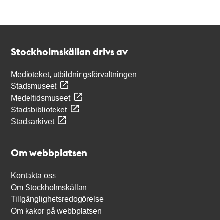
Kontakt
Stockholmskällan
Stockholmskällan drivs av
Medioteket, utbildningsförvaltningen
Stadsmuseet
Medeltidsmuseet
Stadsbiblioteket
Stadsarkivet
Om webbplatsen
Kontakta oss
Om Stockholmskällan
Tillgänglighetsredogörelse
Om kakor på webbplatsen