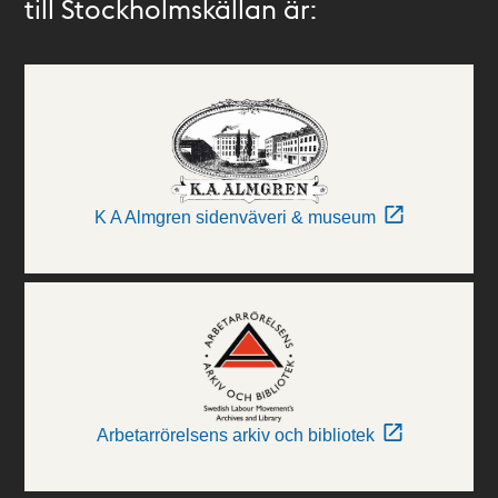
till Stockholmskällan är:
K A Almgren sidenväveri & museum
Arbetarrörelsens arkiv och bibliotek