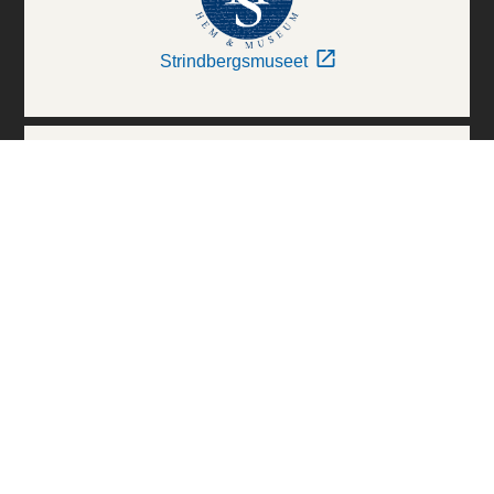
Strindbergsmuseet
Thielska Galleriet
Världskulturmuseerna