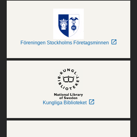
Föreningen Stockholms Företagsminnen
Kungliga Biblioteket