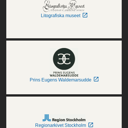
Litografiska museet
Prins Eugens Waldemarsudde
Regionarkivet Stockholm