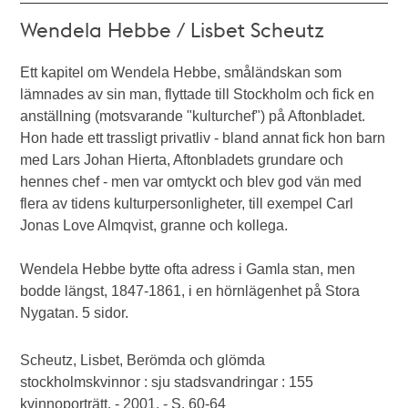
Wendela Hebbe / Lisbet Scheutz
Ett kapitel om Wendela Hebbe, småländskan som
lämnades av sin man, flyttade till Stockholm och fick en
anställning (motsvarande "kulturchef") på Aftonbladet.
Hon hade ett trassligt privatliv - bland annat fick hon barn
med Lars Johan Hierta, Aftonbladets grundare och
hennes chef - men var omtyckt och blev god vän med
flera av tidens kulturpersonligheter, till exempel Carl
Jonas Love Almqvist, granne och kollega.
Wendela Hebbe bytte ofta adress i Gamla stan, men
bodde längst, 1847-1861, i en hörnlägenhet på Stora
Nygatan. 5 sidor.
Scheutz, Lisbet, Berömda och glömda
stockholmskvinnor : sju stadsvandringar : 155
kvinnoporträtt. - 2001. - S. 60-64