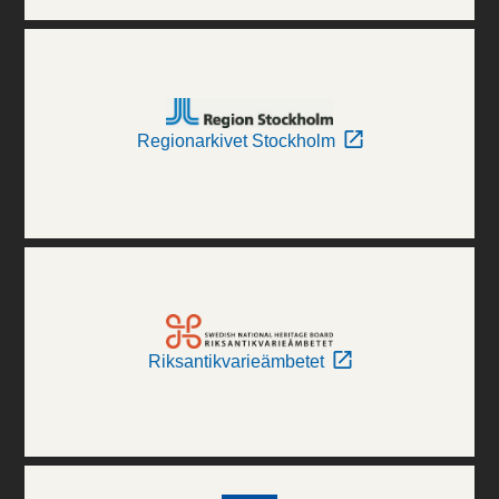
Regionarkivet Stockholm
Riksantikvarieämbetet