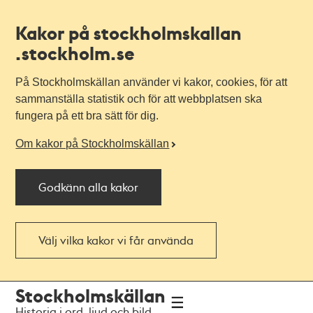
Kakor på stockholmskallan
.stockholm.se
På Stockholmskällan använder vi kakor, cookies, för att
sammanställa statistik och för att webbplatsen ska
fungera på ett bra sätt för dig.
Om kakor på Stockholmskällan
Godkänn alla kakor
Välj vilka kakor vi får använda
Till
Till
Stockholmskällan
navigationen
huvudinnehållet
Historia i ord, ljud och bild