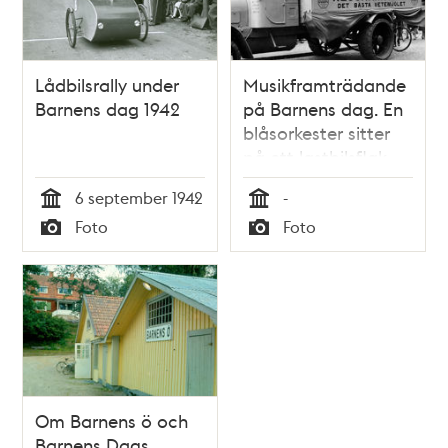
Lådbilsrally under
Musikframträdande
Barnens dag 1942
på Barnens dag. En
blåsorkester sitter
på ett lastbilsflak,
som gör reklam för
6 september 1942
-
Kejsarkronans
Tid
Tid
Foto
Foto
vetemjöl
Typ
Typ
Om Barnens ö och
Barnens Dags