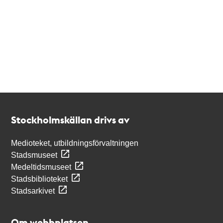
Kontakt
Stockholmskällan
Stockholmskällan drivs av
Medioteket, utbildningsförvaltningen
Stadsmuseet
Medeltidsmuseet
Stadsbiblioteket
Stadsarkivet
Om webbplatsen