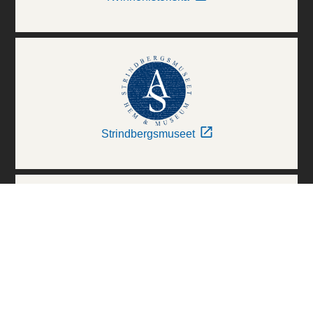
Strindbergsmuseet
Thielska Galleriet