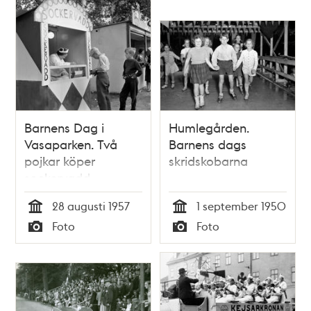
och
teman
Barnens Dag i
Humlegården.
Vasaparken. Två
Barnens dags
pojkar köper
skridskobarna
sockervadd
28 augusti 1957
1 september 1950
Tid
Tid
Foto
Foto
Typ
Typ