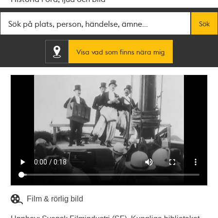
Fritextsök
Sök
Visa vad som finns nära mig
Film & rörlig bild