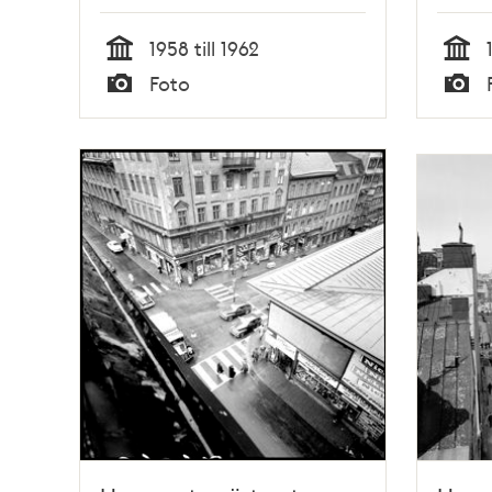
Klarabergsgatan västerut,
nu Sergels Torg
1958 till 1962
Tid
Tid
Foto
Typ
Typ