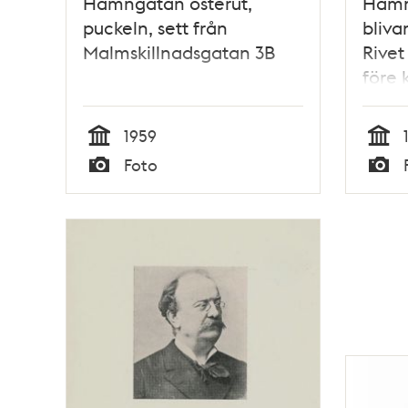
Hamngatan österut,
Hamn
puckeln, sett från
bliva
Malmskillnadsgatan 3B
Rivet
före
Malms
höghu
1959
byggn
Tid
Tid
Foto
Troll
Typ
Typ