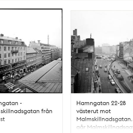
gatan -
Hamngatan 22-28
killnadsgatan från
västerut mot
st
Malmskillnadsgatan.
går Malmskillnadsga