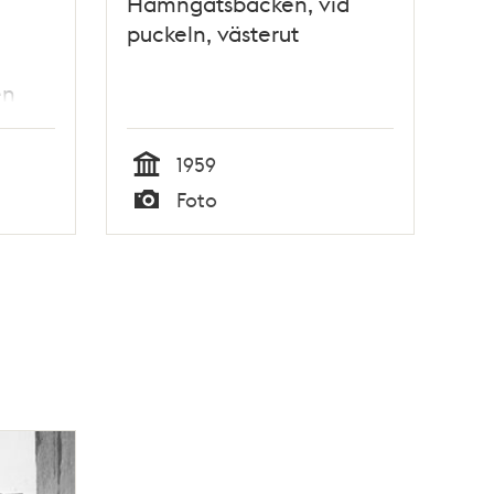
Hamngatsbacken, vid
puckeln, västerut
en
r
1959
dare.
Tid
Foto
Typ