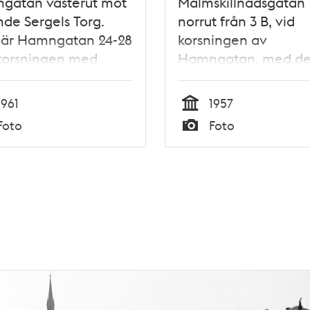
gatan västerut mot
Malmskillnadsgatan
nde Sergels Torg.
norrut från 3 B, vid
 är Hamngatan 24-28
korsningen av
 korsningen med
Hamngatan, med d
killnadsgatan. 5:e
hängande skylten fö
set är under
handskaffären J.
1961
1957
ation. T.v. kv.
Lagerholms Efterträ
Tid
Foto
Foto
hättan
Typ