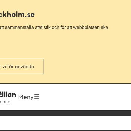
ockholm.se
tt sammanställa statistik och för att webbplatsen ska
or vi får använda
ällan
Meny
h bild