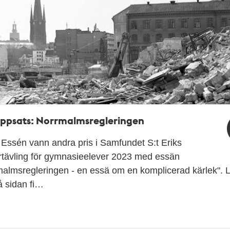
ppsats: Norrmalmsregleringen
Essén vann andra pris i Samfundet S:t Eriks
rtävling för gymnasieelever 2023 med essän
almsregleringen - en essä om en komplicerad kärlek". 
å sidan fi…