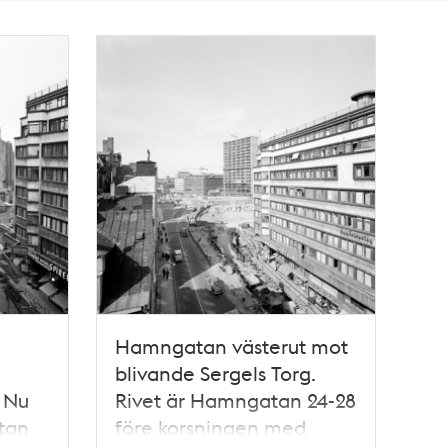
Hamngatan västerut mot
blivande Sergels Torg.
 Nu
Rivet är Hamngatan 24-28
tan
före korsningen med