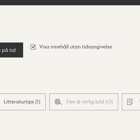
Visa innehåll utan tidsangivelse
a på tid
Litteraturtips
(
1
)
Film & rörlig bild
(
0
)