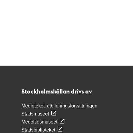
Kontakt
Stockholmskällan
Stockholmskällan drivs av
Medioteket, utbildningsförvaltningen
Stadsmuseet
Medeltidsmuseet
Stadsbiblioteket