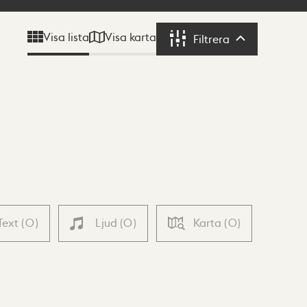
Visa karta
Visa lista
Filtrera
Filtrera
Text
(
0
)
Ljud
(
0
)
Karta
(
0
)