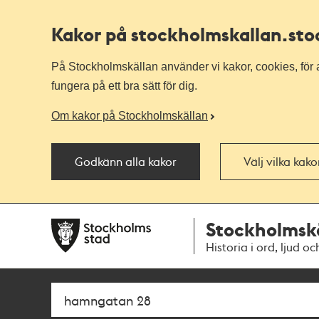
Kakor på stockholmskallan
.st
På Stockholmskällan använder vi kakor, cookies, för a
fungera på ett bra sätt för dig.
Om kakor på Stockholmskällan
Godkänn alla kakor
Välj vilka kak
Till
Till
Stockholmsk
navigationen
huvudinnehållet
Historia i ord, ljud oc
Sök
Fritextsök