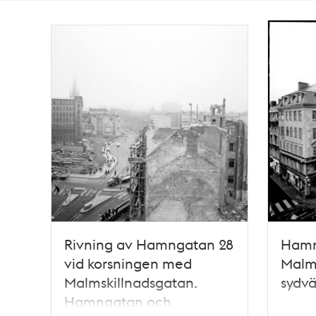
Totalt
10
träffar
Rivning av Hamngatan 28
Hamn
vid korsningen med
Malms
Malmskillnadsgatan.
sydvä
Hamngatan och