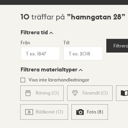
10
hamngatan 28
träffar på
Sökresultat
Filtrera tid
Från
Till
Visningsläge
Filtrer
Filtrera materialtyper
Lista
Karta
Visa inte lärarhandledningar
Ritning
(
0
)
Föremål
(
0
)
Bildkonst
(
0
)
Foto
(
8
)