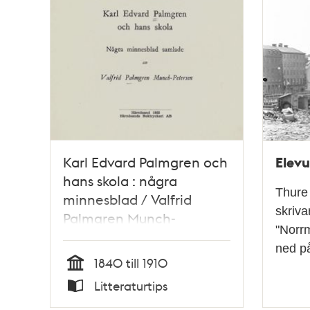
Elevu
Karl Edvard Palmgren och
hans skola : några
Thure 
minnesblad / Valfrid
skriva
Palmgren Munch-
"Norrm
Petersen
ned p
1840 till 1910
Tid
Litteraturtips
Typ