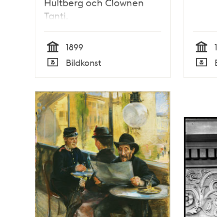
Hultberg och Clownen
Tanti.
1899
Tid
Tid
Bildkonst
Typ
Typ