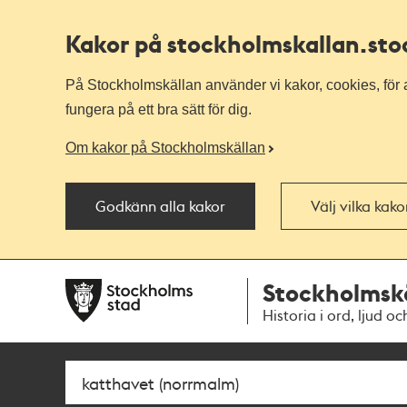
Kakor på stockholmskallan
.st
På Stockholmskällan använder vi kakor, cookies, för a
fungera på ett bra sätt för dig.
Om kakor på Stockholmskällan
Godkänn alla kakor
Välj vilka kak
Till
Till
Stockholmsk
navigationen
huvudinnehållet
Historia i ord, ljud oc
Sök
Fritextsök