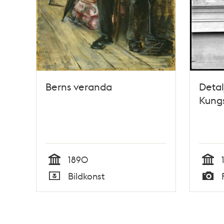
Berns veranda
Detal
Kung
1890
Tid
Tid
Bildkonst
Typ
Typ