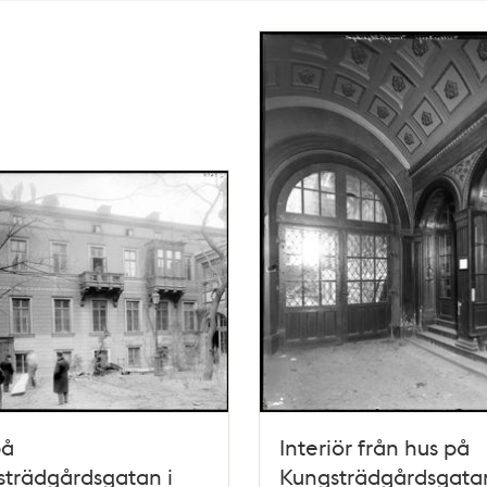
på
Interiör från hus på
trädgårdsgatan i
Kungsträdgårdsgatan