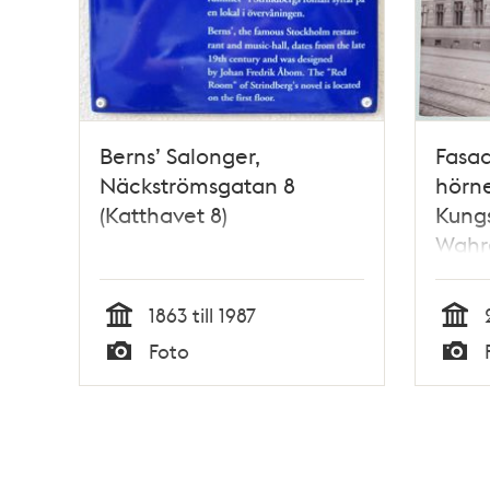
Berns’ Salonger,
Fasad
Näckströmsgatan 8
hörn
(Katthavet 8)
Kung
Wahre
Näcks
Katth
1863 till 1987
Tid
Tid
Foto
Typ
Typ