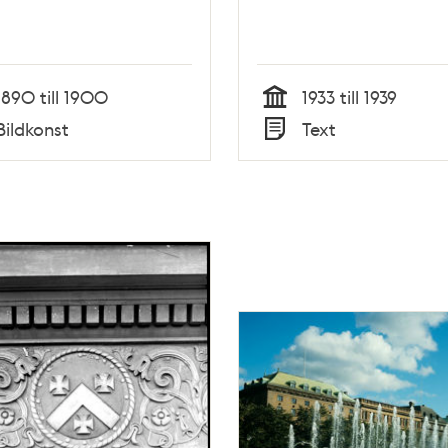
1890 till 1900
1933 till 1939
Tid
Bildkonst
Text
Typ