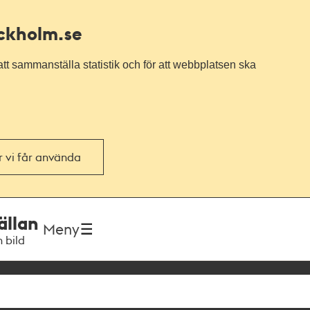
ockholm.se
tt sammanställa statistik och för att webbplatsen ska
or vi får använda
ällan
Meny
h bild