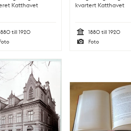
eret Katthavet
kvartert Katthavet
1880 till 1920
1880 till 1920
Tid
Foto
Foto
Typ