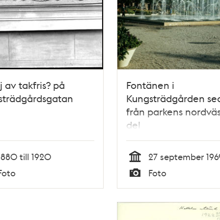
j av takfris? på
Fontänen i
strädgårdsgatan
Kungsträdgården se
från parkens nordväs
del
1880 till 1920
27 september 196
Tid
Foto
Foto
Typ