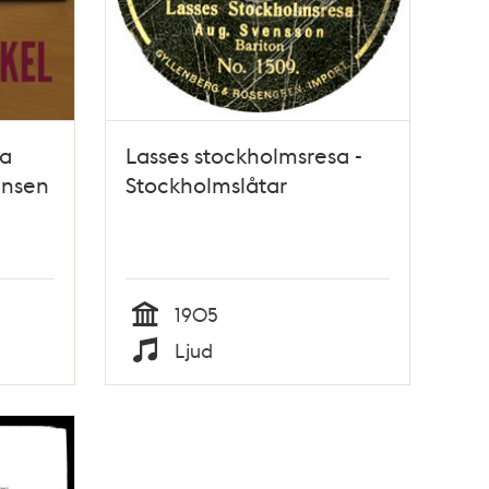
na
Lasses stockholmsresa -
ensen
Stockholmslåtar
1905
Tid
Ljud
Typ