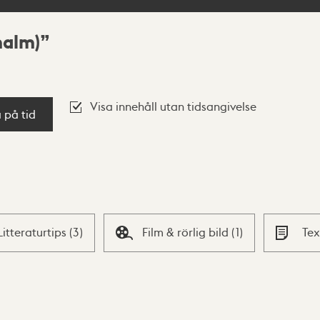
malm)
Visa innehåll utan tidsangivelse
a på tid
Litteraturtips
(
3
)
Film & rörlig bild
(
1
)
Te