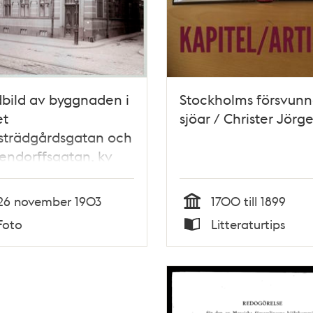
bild av byggnaden i
Stockholms försvun
et
sjöar / Christer Jörg
strädgårdsgatan och
ndorffsgatan, kv
tröm 3 (nuv. kv
avet 1)
26 november 1903
1700 till 1899
Tid
Foto
Litteraturtips
Typ