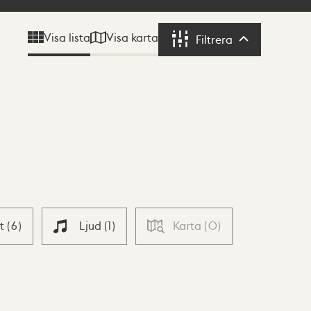
Visa karta
Visa lista
Filtrera
Filtrera
xt
(
6
)
Ljud
(
1
)
Karta
(
0
)