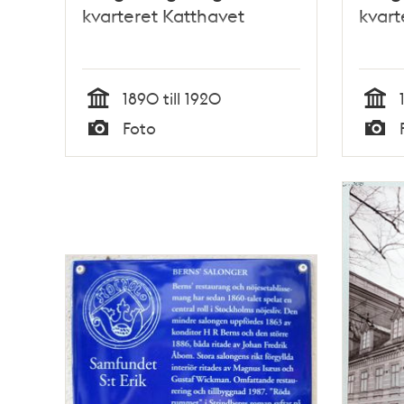
kvarteret Katthavet
kvart
1890 till 1920
Tid
Tid
Foto
Typ
Typ