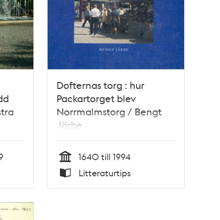
Dofternas torg : hur
dd
Packartorget blev
tra
Norrmalmstorg / Bengt
Järbe
9
1640 till 1994
Tid
Litteraturtips
Typ