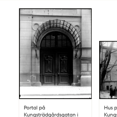
Totalt
53
träffar
Portal på
Hus 
Kungsträdgårdsgatan i
Kungs