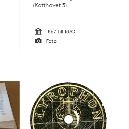
(Katthavet 5)
1867 till 1870
Tid
Foto
Typ