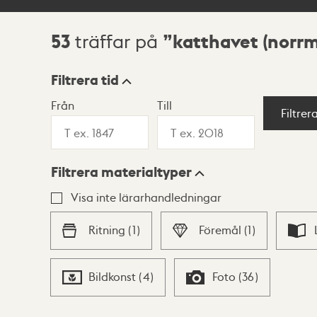
53
katthavet (norr
träffar på
Sökresultat
Filtrera tid
Från
Till
Visningsläge
Filtrer
Filtrera materialtyper
Lista
Karta
Visa inte lärarhandledningar
Ritning
(
1
)
Föremål
(
1
)
Bildkonst
(
4
)
Foto
(
36
)