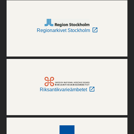
Regionarkivet Stockholm
Riksantikvarieämbetet