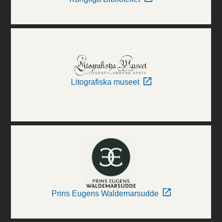
Litografiska museet
Prins Eugens Waldemarsudde