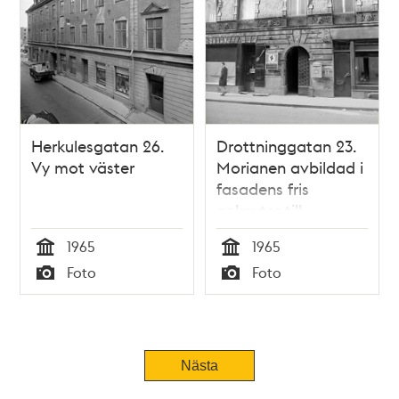
Herkulesgatan 26.
Drottninggatan 23.
Vy mot väster
Morianen avbildad i
fasadens fris
anknyter till
apoteket Morianen
1965
1965
som låg i kvarteret
Tid
Tid
Foto
Foto
vid Drottninggatan
Typ
Typ
19
Nästa