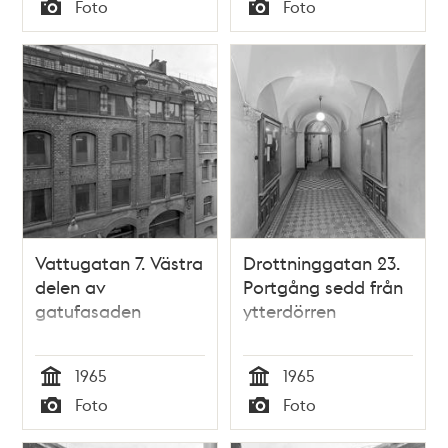
Tid
Tid
Foto
Foto
Typ
Typ
Vattugatan 7. Västra
Drottninggatan 23.
delen av
Portgång sedd från
gatufasaden
ytterdörren
1965
1965
Tid
Tid
Foto
Foto
Typ
Typ