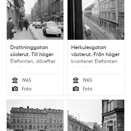
Drottninggatan
Herkulesgatan
söderut. Till höger
västerut. Från höger
Elefanten, därefter
kvarteret Elefanten
kv. Björnen
6, 9, 10, 14 och 1
1965
1965
Tid
Tid
Foto
Foto
Typ
Typ