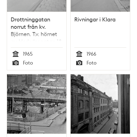
Drottninggatan
Rivningar i Klara
norrut från kv.
Björnen. T.v. hörnet
av Herkulesgatan 18
och Drottninggatan
1965
1966
23, kv. Elefanten
Tid
Tid
Foto
Foto
Typ
Typ