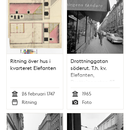
Ritning över hus i
Drottninggatan
kvarteret Elefanten
söderut. T.h. kv.
Elefanten,
Drottninggatan 23
26 februari 1747
1965
Tid
Tid
Ritning
Foto
Typ
Typ