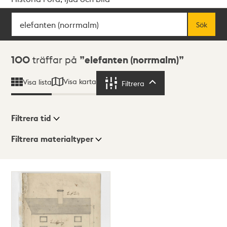
Sök
Fritextsök
Sök
Sökresultat
100
träffar på
elefanten (norrmalm)
Visa karta
Visa lista
Filtrera
Filtrera
Filtrera tid
Filtrera materialtyper
Visningsläge
Totalt
100
träffar
Lista
Karta