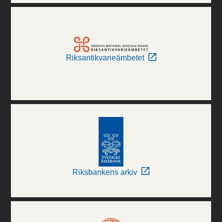
Riksantikvarieämbetet
Riksbankens arkiv