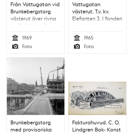
Från Vattugatan vid
Vattugatan
Brunkebergstorg
västerut. T.v. kv.
västerut över rivna
Elefanten 3. I fonden
kv. Elefanten. Tv.
ses rivna kv.
Herkulesgatan och
Fyrfotan Större och
1969
1965
kv. Björnen.
därbortom kv.
Tid
Tid
Foto
Foto
Drottninggatan går
Fyrfotan Mindre
Typ
Typ
på en provisorisk
inför rivning
bro
Brunkebergstorg
Fakturahuvud. C. O.
med provisoriska
Lindgren Bok- Konst