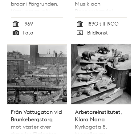
broar i förgrunden.
Musik och
Vattugatan går
Pappershandel
västerut från
1969
1890 till 1900
Brunkebergstorg 7.
Tid
Tid
Foto
Bildkonst
T.v. ligger
Typ
Typ
Herkulesgatan. Kv.
Wahrenberg och
Elefanten är rivna. I
fonden ses
Stadshuset
Från Vattugatan vid
Arbetareinstitutet,
Brunkebergstorg
Klara Norra
mot väster över
Kyrkogata 8.
rivna kv. Elefanten.
Modeller av