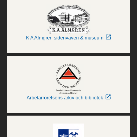
K A Almgren sidenväveri & museum
Arbetarrörelsens arkiv och bibliotek