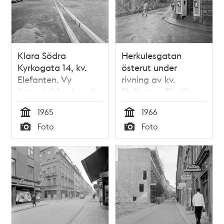
Klara Södra
Herkulesgatan
Kyrkogata 14, kv.
österut under
Elefanten. Vy
rivning av kv.
österut från rivna kv.
Elefanten. T.h. Klara
Fyrfotan Större
Södra Kyrkogata 10,
1965
1966
kv. Björnen
Tid
Tid
Foto
Foto
Typ
Typ