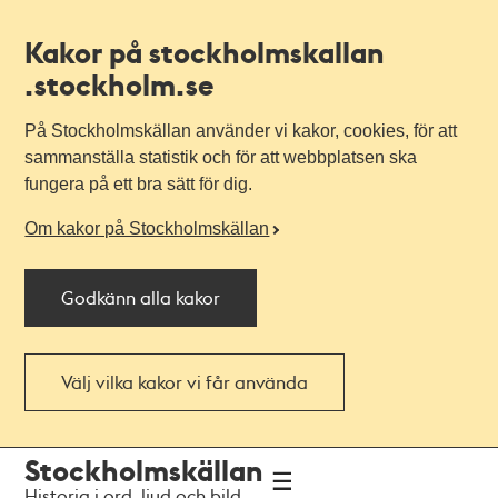
Kakor på stockholmskallan
.stockholm.se
På Stockholmskällan använder vi kakor, cookies, för att
sammanställa statistik och för att webbplatsen ska
fungera på ett bra sätt för dig.
Om kakor på Stockholmskällan
Godkänn alla kakor
Välj vilka kakor vi får använda
Till
Till
Stockholmskällan
navigationen
huvudinnehållet
Historia i ord, ljud och bild