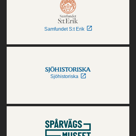
Samfundet S:t Erik
Sjöhistoriska