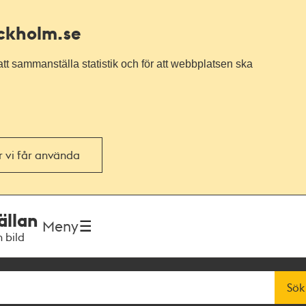
ockholm.se
tt sammanställa statistik och för att webbplatsen ska
or vi får använda
ällan
Meny
h bild
Sök