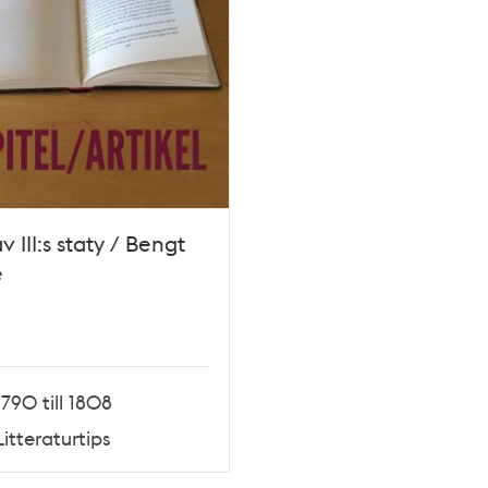
v III:s staty / Bengt
e
1790 till 1808
Litteraturtips