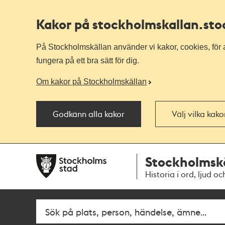
Kakor på stockholmskallan
.st
På Stockholmskällan använder vi kakor, cookies, för a
fungera på ett bra sätt för dig.
Om kakor på Stockholmskällan
Godkänn alla kakor
Välj vilka kak
Till
Till
Stockholmsk
navigationen
huvudinnehållet
Historia i ord, ljud oc
Fritextsök