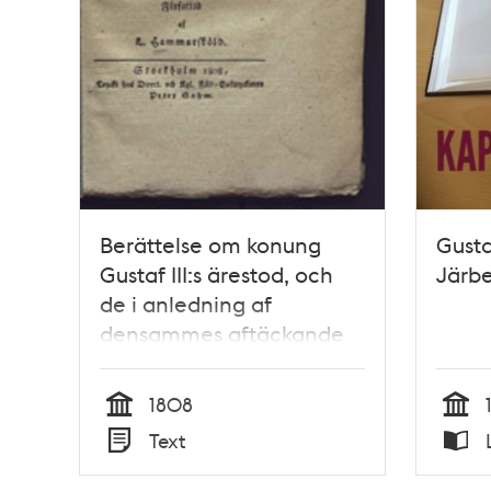
Berättelse om konung
Gusta
Gustaf III:s ärestod, och
Järb
de i anledning af
densammes aftäckande
anstälde högtidligheter.
1808
Tid
Tid
Text
Typ
Typ