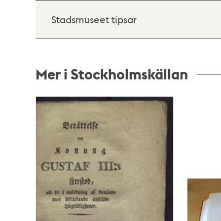
Stadsmuseet tipsar
Mer i Stockholmskällan
Relaterade
poster
och
teman