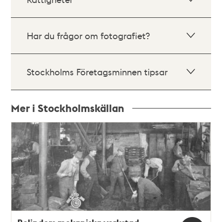
Har du frågor om fotografiet?
Stockholms Företagsminnen tipsar
Mer i Stockholmskällan
Relaterade
poster
och
teman