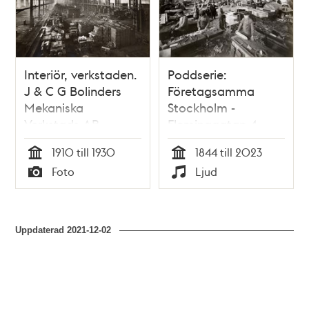
Interiör, verkstaden.
Poddserie:
J & C G Bolinders
Företagsamma
Mekaniska
Stockholm -
Verkstads AB.
Fleminggatan 4,
Bolinders Mekaniska
1910 till 1930
1844 till 2023
Verkstad
Tid
Tid
Foto
Ljud
Typ
Typ
Uppdaterad
2021-12-02