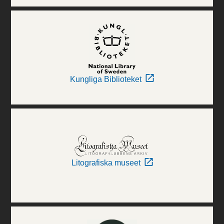
Kungliga Biblioteket
Litografiska museet