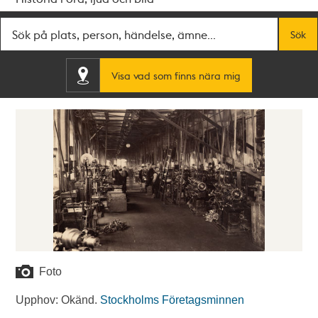
Fritextsök
Sök
Visa vad som finns nära mig
Foto
Upphov: Okänd.
Stockholms Företagsminnen