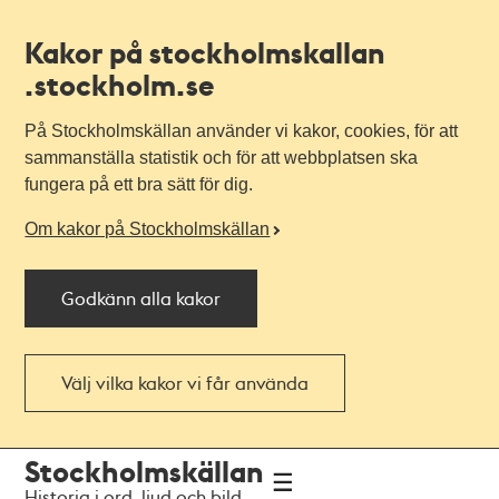
Kakor på stockholmskallan
.stockholm.se
På Stockholmskällan använder vi kakor, cookies, för att
sammanställa statistik och för att webbplatsen ska
fungera på ett bra sätt för dig.
Om kakor på Stockholmskällan
Godkänn alla kakor
Välj vilka kakor vi får använda
Till
Till
Stockholmskällan
navigationen
huvudinnehållet
Historia i ord, ljud och bild