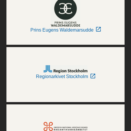
Prins Eugens Waldemarsudde
Regionarkivet Stockholm