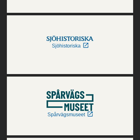
Sjöhistoriska
Spårvägsmuseet