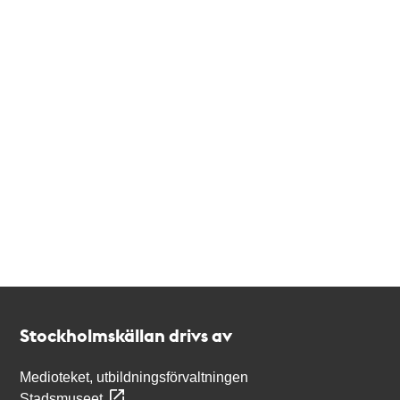
Kontakt
Stockholmskällan
Stockholmskällan drivs av
Medioteket, utbildningsförvaltningen
Stadsmuseet