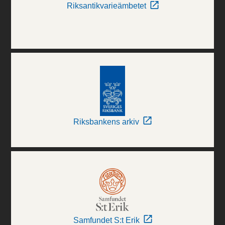
Riksantikvarieämbetet
Riksbankens arkiv
Samfundet S:t Erik