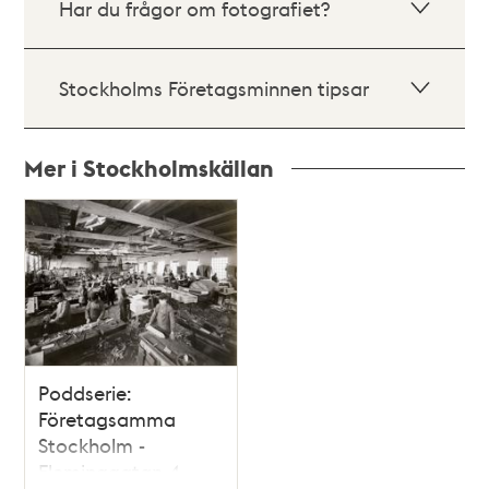
Har du frågor om fotografiet?
Stockholms Företagsminnen tipsar
Mer i Stockholmskällan
Relaterade
poster
och
teman
Poddserie:
Företagsamma
Stockholm -
Fleminggatan 4,