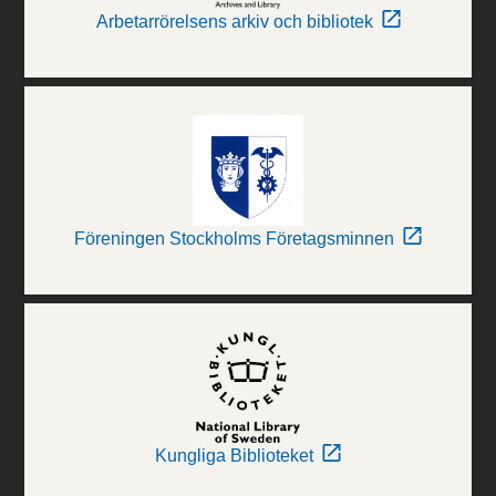
Arbetarrörelsens arkiv och bibliotek
Föreningen Stockholms Företagsminnen
Kungliga Biblioteket