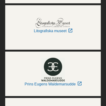
Litografiska museet
Prins Eugens Waldemarsudde