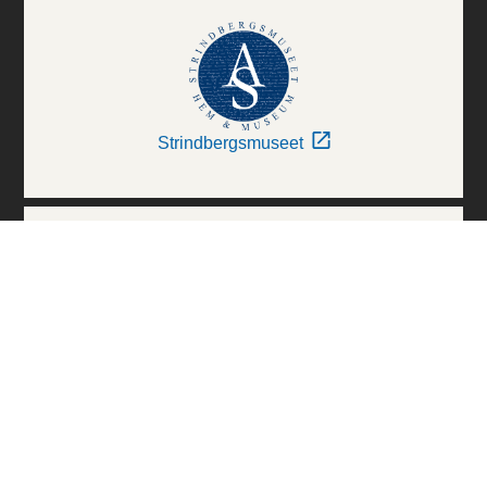
Strindbergsmuseet
Thielska Galleriet