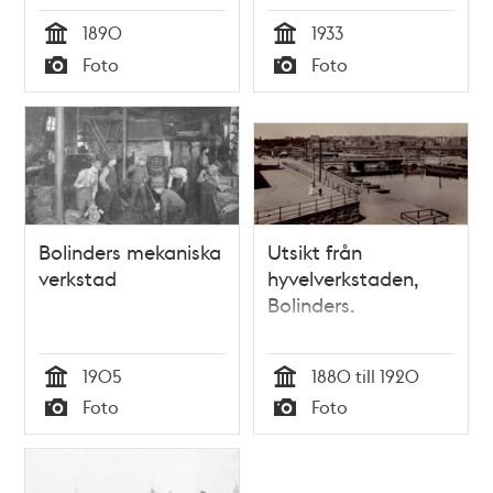
1890
1933
Tid
Tid
Foto
Foto
Typ
Typ
Bolinders mekaniska
Utsikt från
verkstad
hyvelverkstaden,
Bolinders.
1905
1880 till 1920
Tid
Tid
Foto
Foto
Typ
Typ