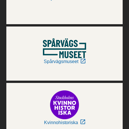
Spårvägsmuseet
Kvinnohistoriska