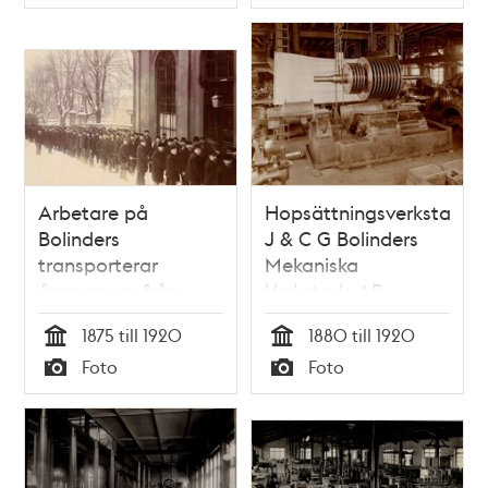
Typ
Typ
Arbetare på
Hopsättningsverkstad.
Bolinders
J & C G Bolinders
transporterar
Mekaniska
ångpannor från
Verkstads AB.
verkstaden till norra
1875 till 1920
1880 till 1920
järnvägsstationen.
Tid
Tid
Foto
Foto
Typ
Typ