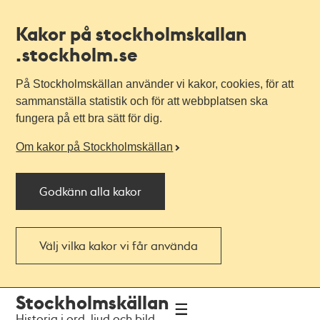
Kakor på stockholmskallan
.stockholm.se
På Stockholmskällan använder vi kakor, cookies, för att
sammanställa statistik och för att webbplatsen ska
fungera på ett bra sätt för dig.
Om kakor på Stockholmskällan
Godkänn alla kakor
Välj vilka kakor vi får använda
Till
Till
Stockholmskällan
navigationen
huvudinnehållet
Historia i ord, ljud och bild