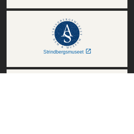
Strindbergsmuseet
Thielska Galleriet