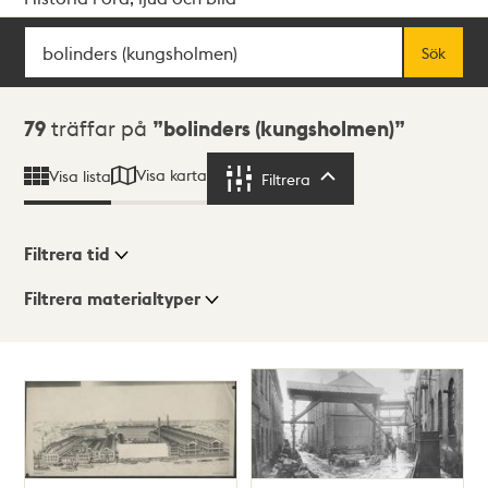
Sök
Fritextsök
Sök
Sökresultat
79
träffar på
bolinders (kungsholmen)
Visa karta
Visa lista
Filtrera
Filtrera
Filtrera tid
Filtrera materialtyper
Visningsläge
Totalt
79
träffar
Lista
Karta