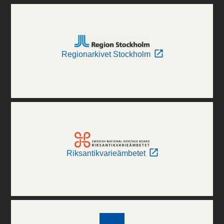
Regionarkivet Stockholm
Riksantikvarieämbetet