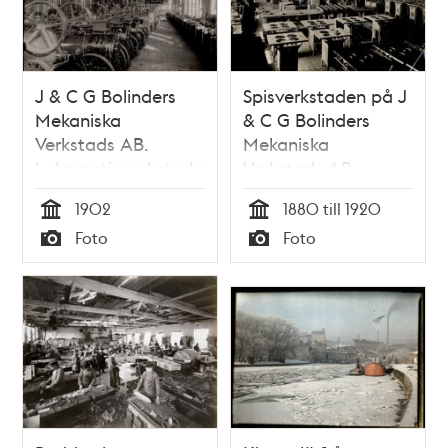
J & C G Bolinders
Spisverkstaden på J
Mekaniska
& C G Bolinders
Verkstads AB.
Mekaniska
Lokomotivverkstaden.
Verkstads AB.
1902
1880 till 1920
Tid
Tid
Foto
Foto
Typ
Typ