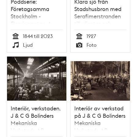
Poddserie:
Klara sjö från
Företagsamma
Stadshusbron med
Stockholm -
Serafimerstranden
Fleminggatan 4,
till vänster och
Bolinders Mekaniska
Bolinders fabriker i
1844 till 2023
1927
Verkstad
bakgrunden,
Tid
Tid
Ljud
Foto
Typ
Typ
Interiör, verkstaden.
Interiör av verkstad
J & C G Bolinders
på J & C G Bolinders
Mekaniska
Mekaniska
Verkstads AB.
Verkstads AB.