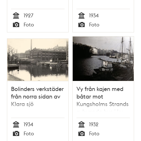
1927
1934
Tid
Tid
Foto
Foto
Typ
Typ
Bolinders verkstäder
Vy från kajen med
från norra sidan av
båtar mot
Klara sjö
Kungsholms Strands
nybyggda hus i kv.
Bolinders
1934
1932
Tid
Tid
Foto
Foto
Typ
Typ