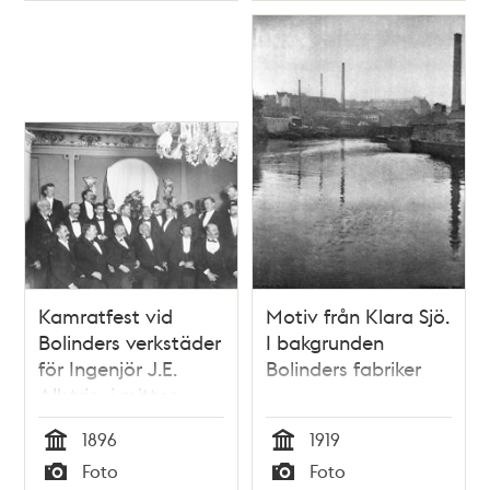
Kamratfest vid
Motiv från Klara Sjö.
Bolinders verkstäder
I bakgrunden
för Ingenjör J.E.
Bolinders fabriker
Allstrin, i mitten
1896
1919
Tid
Tid
Foto
Foto