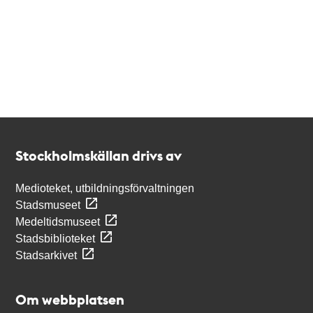
Kontakt
Stockholmskällan
Stockholmskällan drivs av
Medioteket, utbildningsförvaltningen
Stadsmuseet
Medeltidsmuseet
Stadsbiblioteket
Stadsarkivet
Om webbplatsen