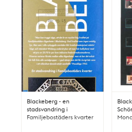
Blackeberg - en
Black
stadsvandring i
Schön
Familjebostäders kvarter
Mona