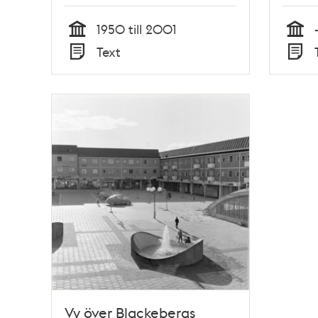
1950 till 2001
Tid
Tid
Text
Typ
Typ
Vy över Blackebergs