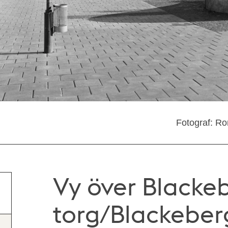
Fotograf: R
Vy över Blacke
torg/Blackeber