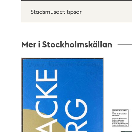
Stadsmuseet tipsar
Mer i Stockholmskällan
Relaterade
poster
och
teman