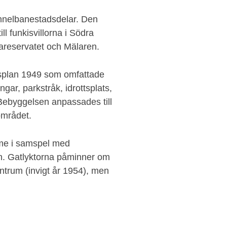
nnelbanestadsdelar. Den
ll funkisvillorna i Södra
areservatet och Mälaren.
dsplan 1949 som omfattade
gar, parkstråk, idrottsplats,
 Bebyggelsen anpassades till
området.
me i samspel med
n. Gatlyktorna påminner om
entrum (invigt år 1954), men