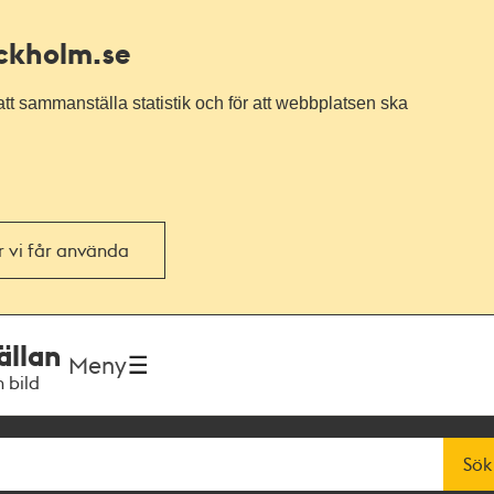
ockholm.se
tt sammanställa statistik och för att webbplatsen ska
or vi får använda
ällan
Meny
h bild
Sök