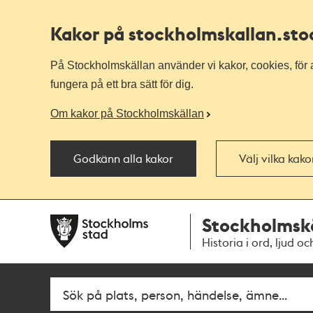
Kakor på stockholmskallan
.st
På Stockholmskällan använder vi kakor, cookies, för a
fungera på ett bra sätt för dig.
Om kakor på Stockholmskällan
Godkänn alla kakor
Välj vilka kak
Till
Till
Stockholmsk
navigationen
huvudinnehållet
Historia i ord, ljud oc
Fritextsök