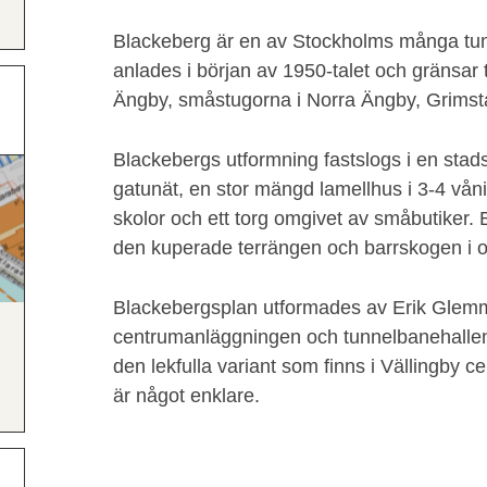
Blackeberg är en av Stockholms många tu
anlades i början av 1950-talet och gränsar ti
Ängby, småstugorna i Norra Ängby, Grimst
Blackebergs utformning fastslogs i en sta
gatunät, en stor mängd lamellhus i 3-4 vånin
skolor och ett torg omgivet av småbutiker.
den kuperade terrängen och barrskogen i 
Blackebergsplan utformades av Erik Glem
centrumanläggningen och tunnelbanehalle
den lekfulla variant som finns i Vällingby c
är något enklare.