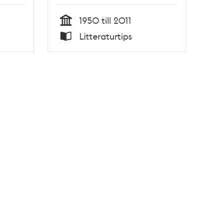
1950 till 2011
Tid
Litteraturtips
Typ