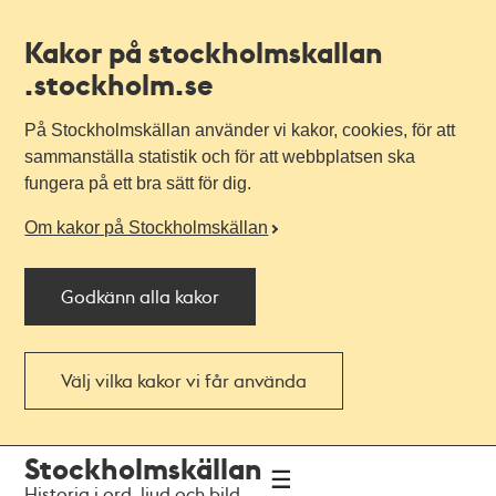
Kakor på stockholmskallan
.stockholm.se
På Stockholmskällan använder vi kakor, cookies, för att
sammanställa statistik och för att webbplatsen ska
fungera på ett bra sätt för dig.
Om kakor på Stockholmskällan
Godkänn alla kakor
Välj vilka kakor vi får använda
Till
Till
Stockholmskällan
navigationen
huvudinnehållet
Historia i ord, ljud och bild