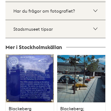
Har du frågor om fotografiet?
Stadsmuseet tipsar
Mer i Stockholmskällan
Relaterade
poster
och
teman
Blackeberg
Blackeberg;