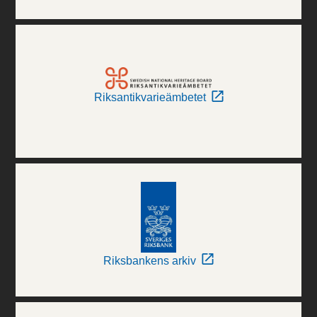
Riksantikvarieämbetet
Riksbankens arkiv