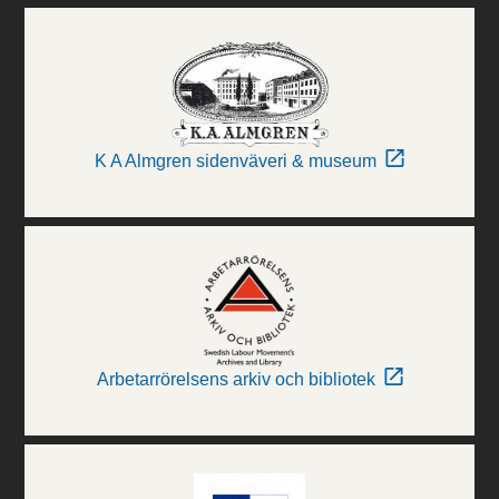
K A Almgren sidenväveri & museum
Arbetarrörelsens arkiv och bibliotek