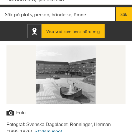
Fritextsök
Sök
Visa vad som finns nära mig
Foto
Fotograf: Svenska Dagbladet, Ronninger, Herman
(1895-1976).
Stadsmuseet