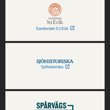
Samfundet S:t Erik
Sjöhistoriska