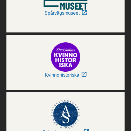
Spårvägsmuseet
Kvinnohistoriska