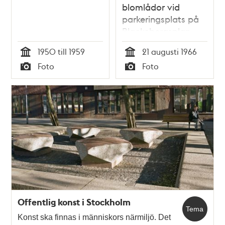
blomlådor vid
parkeringsplats på
Blackebergsplan
1950 till 1959
21 augusti 1966
Tid
Tid
Foto
Foto
Typ
Typ
Offentlig konst i Stockholm
Tema
Konst ska finnas i människors närmiljö. Det