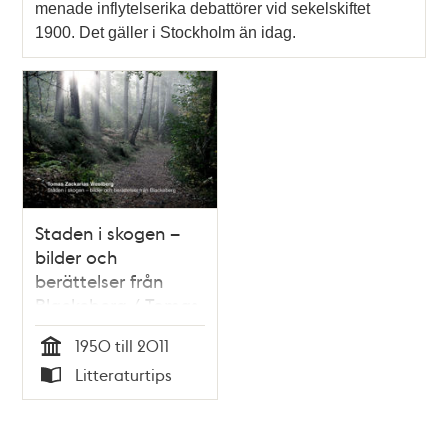
menade inflytelserika debattörer vid sekelskiftet
1900. Det gäller i Stockholm än idag.
Staden i skogen –
bilder och
berättelser från
Blackeberg / Tomas
Zackarias Westberg
1950 till 2011
Tid
Litteraturtips
Typ