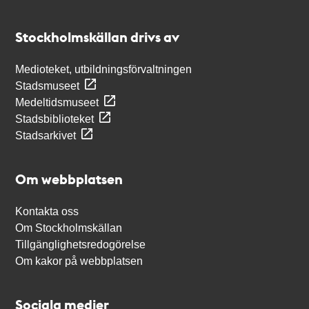
Kontakt
Stockholmskällan
Stockholmskällan drivs av
Medioteket, utbildningsförvaltningen
Stadsmuseet
Medeltidsmuseet
Stadsbiblioteket
Stadsarkivet
Om webbplatsen
Kontakta oss
Om Stockholmskällan
Tillgänglighetsredogörelse
Om kakor på webbplatsen
Sociala medier