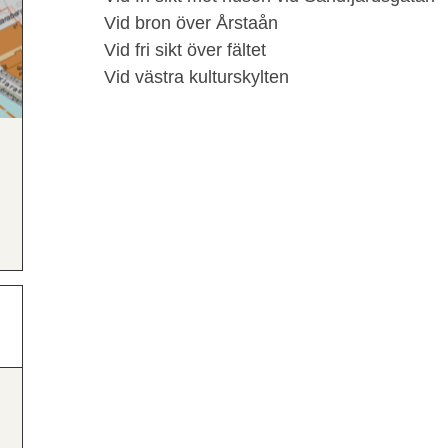
Vid bron över Årstaån
Vid fri sikt över fältet
Vid västra kulturskylten