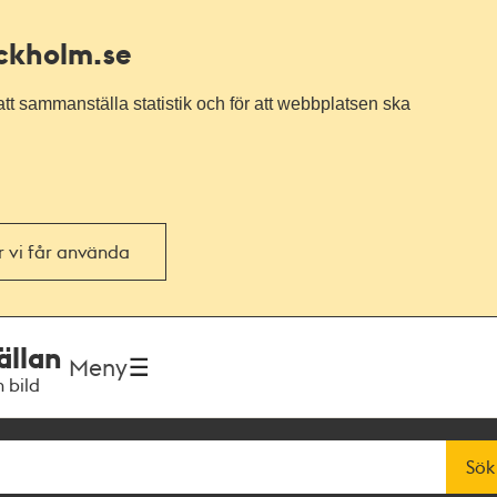
ockholm.se
tt sammanställa statistik och för att webbplatsen ska
or vi får använda
ällan
Meny
h bild
Sök