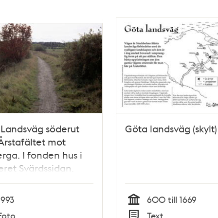
 Landsväg söderut
Göta landsväg (skylt)
Årstafältet mot
rga. I fonden hus i
eret Svärdssidan.
1993
600 till 1669
Tid
Foto
Text