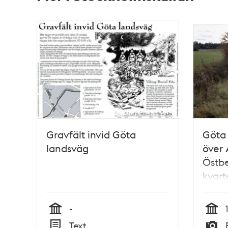
Relaterade
poster
och
teman
Gravfält invid Göta
Göta
landsväg
över 
Östbe
kvart
-
Tid
Tid
Text