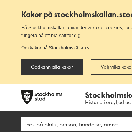
Kakor på stockholmskallan
.st
På Stockholmskällan använder vi kakor, cookies, för a
fungera på ett bra sätt för dig.
Om kakor på Stockholmskällan
Godkänn alla kakor
Välj vilka kak
Till
Till
Stockholmsk
navigationen
huvudinnehållet
Historia i ord, ljud oc
Fritextsök