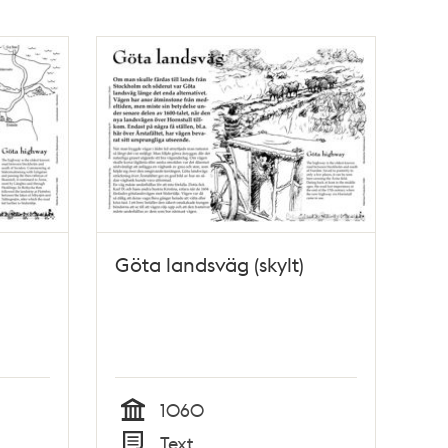
Göta landsväg (skylt)
1060
Tid
Text