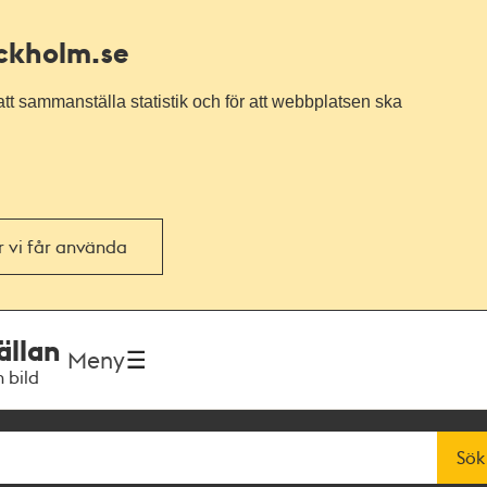
ockholm.se
tt sammanställa statistik och för att webbplatsen ska
or vi får använda
ällan
Meny
h bild
Sök