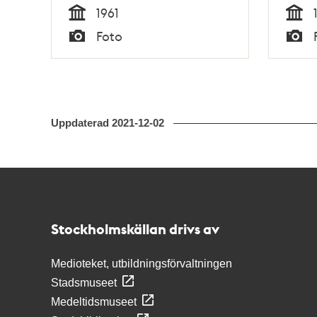
1961
Tid
Tid
Foto
Typ
Typ
Uppdaterad
2021-12-02
Kontakt
Stockholmskällan
Stockholmskällan drivs av
Medioteket, utbildningsförvaltningen
Stadsmuseet
Medeltidsmuseet