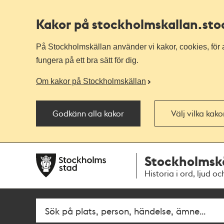
Kakor på stockholmskallan
.st
På Stockholmskällan använder vi kakor, cookies, för a
fungera på ett bra sätt för dig.
Om kakor på Stockholmskällan
Godkänn alla kakor
Välj vilka kak
Till
Till
Stockholmsk
navigationen
huvudinnehållet
Historia i ord, ljud oc
Fritextsök