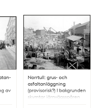
atan-
Norrtull: grus- och
asfaltanläggning
ng av
(provisorisk?) I bakgrunden
skymtar järnvägsspåren
rut
från Norra Station till