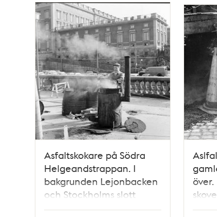
Relaterade
poster
och
teman
Asfaltskokare på Södra
Aslfa
Helgeandstrappan. I
gamla
bakgrunden Lejonbacken
över.
och Stockholms slott
skove