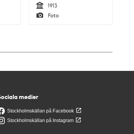
Östra Station
1913
Tid
Foto
Typ
Sociala medier
Stockholmskällan på Facebook
Stockholmskällan på Instagram