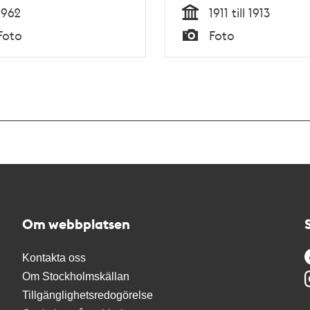
och Adolf Fredriks
1962
1911 till 1913
Folkskola i kv. Blosset
Tid
Foto
Foto
Typ
Om webbplatsen
Kontakta oss
Om Stockholmskällan
Tillgänglighetsredogörelse