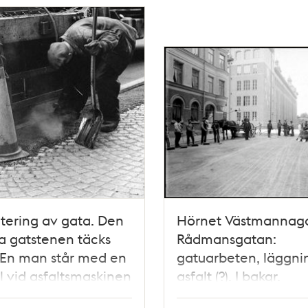
ltering av gata. Den
Hörnet Västmannag
 gatstenen täcks
Rådmansgatan:
 En man står med en
gatuarbeten, läggni
l vid asfaltsmaskinen
asfalt (?). I bakgr.
Rådmansgatan väste