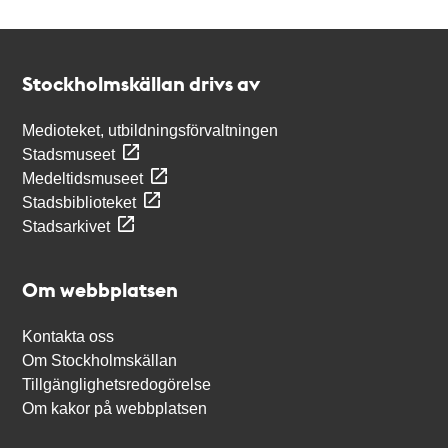
Kontakt
Stockholmskällan
Stockholmskällan drivs av
Medioteket, utbildningsförvaltningen
Stadsmuseet
Medeltidsmuseet
Stadsbiblioteket
Stadsarkivet
Om webbplatsen
Kontakta oss
Om Stockholmskällan
Tillgänglighetsredogörelse
Om kakor på webbplatsen