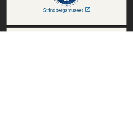
Strindbergsmuseet
Thielska Galleriet
Världskulturmuseerna