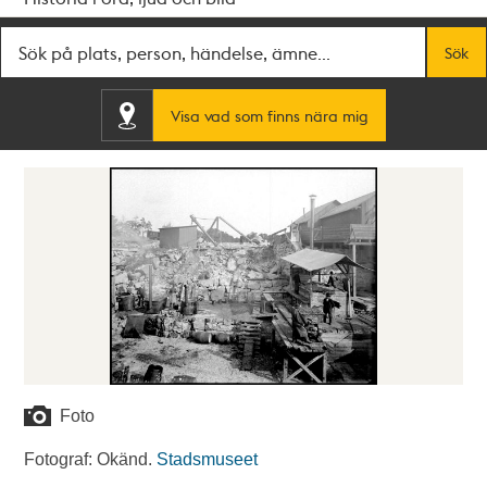
Fritextsök
Sök
Visa vad som finns nära mig
Foto
Fotograf: Okänd.
Stadsmuseet