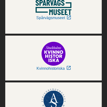
Spårvägsmuseet
Kvinnohistoriska