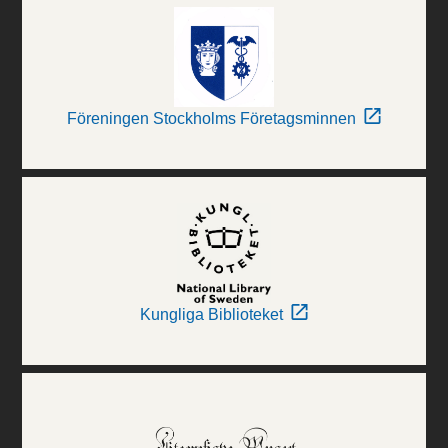
Föreningen Stockholms Företagsminnen
Kungliga Biblioteket