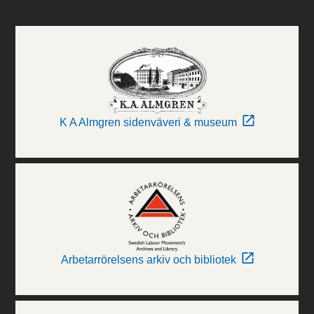
K A Almgren sidenväveri & museum
Arbetarrörelsens arkiv och bibliotek