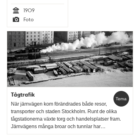
högar av stenkol,
1909
träspannar och ok
Tid
Foto
Typ
Tågtrafik
Tema
När järnvägen kom förändrades både resor,
transporter och staden Stockholm. Runt de olika
tågstationerna växte torg och handelsplatser fram.
Järnvägens många broar och tunnlar har…