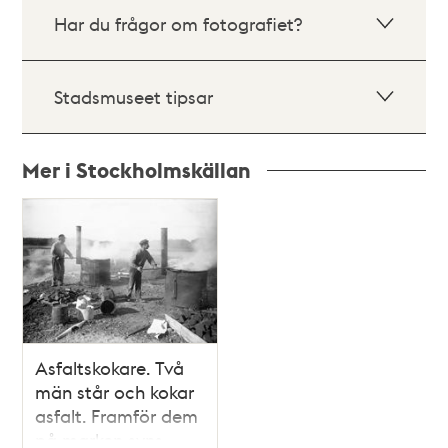
Har du frågor om fotografiet?
Stadsmuseet tipsar
Mer i Stockholmskällan
Relaterade
poster
och
teman
Asfaltskokare. Två
män står och kokar
asfalt. Framför dem
på marken syns