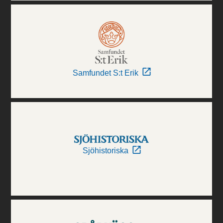
Samfundet S:t Erik
Sjöhistoriska