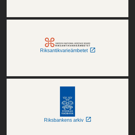
Riksantikvarieämbetet
Riksbankens arkiv