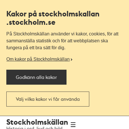
Kakor på stockholmskallan
.stockholm.se
På Stockholmskällan använder vi kakor, cookies, för att
sammanställa statistik och för att webbplatsen ska
fungera på ett bra sätt för dig.
Om kakor på Stockholmskällan
Godkänn alla kakor
Välj vilka kakor vi får använda
Till
Till
Stockholmskällan
navigationen
huvudinnehållet
Historia i ord, ljud och bild