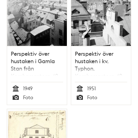
Perspektiv över
Perspektiv över
hustaken i Gamla
hustaken i kv.
Stan från
Typhon.
Kornhamnstorg 49
Kornhamnstorg 49
t.v
1949
1951
Tid
Tid
Foto
Foto
Typ
Typ