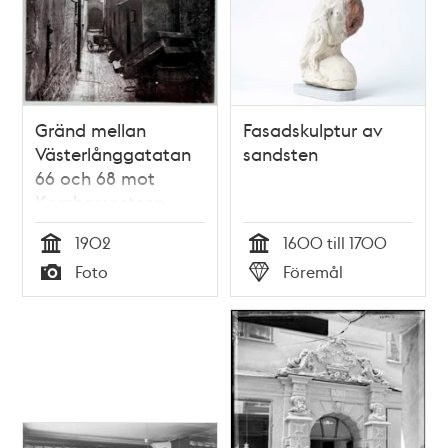
Gränd mellan
Fasadskulptur av
Västerlånggatatan
sandsten
66 och 68 mot
Kornhamnstorg
1902
1600 till 1700
Tid
Tid
Foto
Föremål
Typ
Typ