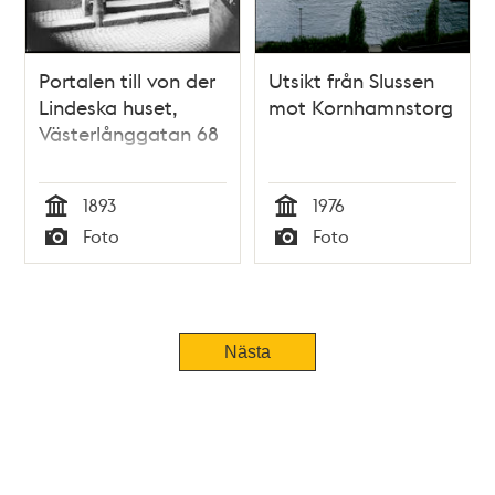
Portalen till von der
Utsikt från Slussen
Lindeska huset,
mot Kornhamnstorg
Västerlånggatan 68
1893
1976
Tid
Tid
Foto
Foto
Typ
Typ
Nästa