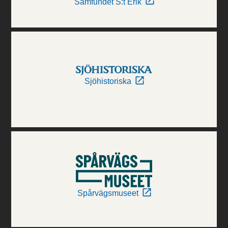
Samfundet S:t Erik
Sjöhistoriska
Spårvägsmuseet