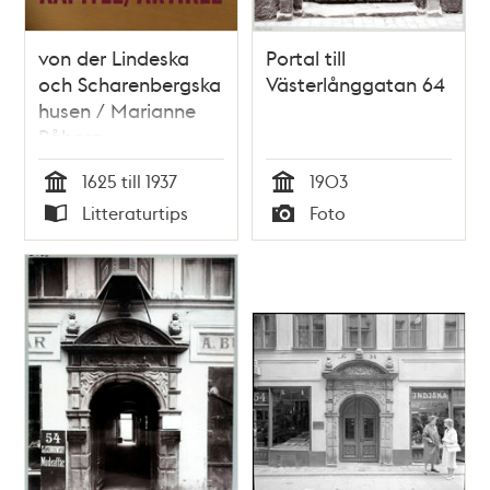
von der Lindeska
Portal till
och Scharenbergska
Västerlånggatan 64
husen / Marianne
Råberg
1625 till 1937
1903
Tid
Tid
Litteraturtips
Foto
Typ
Typ