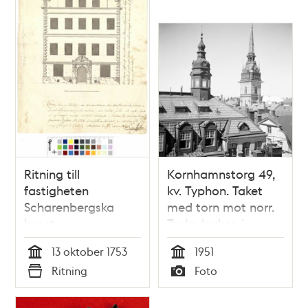
Ritning till
Kornhamnstorg 49,
fastigheten
kv. Typhon. Taket
Scharenbergska
med torn mot norr.
huset
Tyska kyrkan i
bakgrunden
13 oktober 1753
1951
Tid
Tid
Ritning
Foto
Typ
Typ