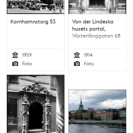
Kornhamnstorg 53
Von der Lindeska
husets portal,
Västerlånggatan 68
1959
1914
Tid
Tid
Foto
Foto
Typ
Typ