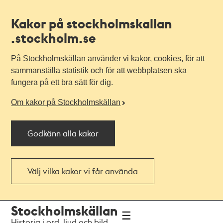
Kakor på stockholmskallan
.stockholm.se
På Stockholmskällan använder vi kakor, cookies, för att
sammanställa statistik och för att webbplatsen ska
fungera på ett bra sätt för dig.
Om kakor på Stockholmskällan
Godkänn alla kakor
Välj vilka kakor vi får använda
Till
Till
Stockholmskällan
navigationen
huvudinnehållet
Historia i ord, ljud och bild