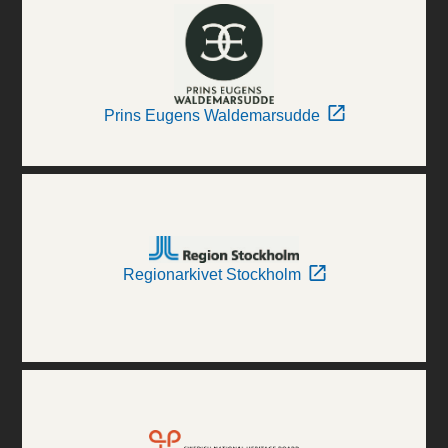
Prins Eugens Waldemarsudde
Regionarkivet Stockholm