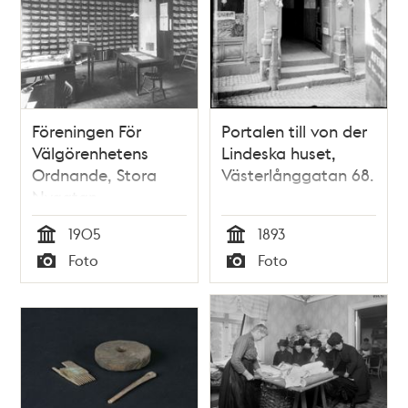
Föreningen För
Portalen till von der
Välgörenhetens
Lindeska huset,
Ordnande, Stora
Västerlånggatan 68.
Nygatan
1905
1893
Tid
Tid
Foto
Foto
Typ
Typ