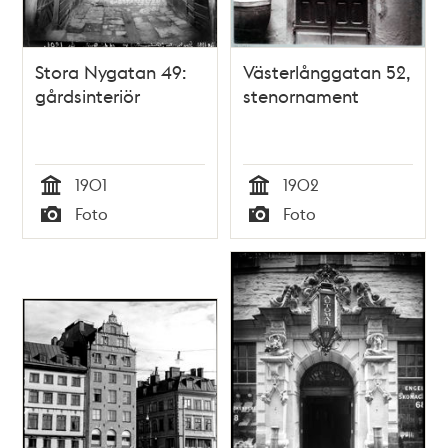
Stora Nygatan 49:
Västerlånggatan 52,
gårdsinteriör
stenornament
1901
1902
Tid
Tid
Foto
Foto
Typ
Typ