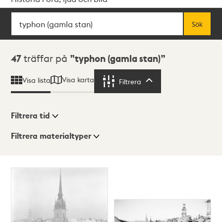
Sök
Fritextsök
Sök
Sökresultat
47
träffar på
typhon (gamla stan)
Visa karta
Visa lista
Filtrera
Filtrera
Filtrera tid
Filtrera materialtyper
Visningsläge
Totalt
47
träffar
Lista
Karta