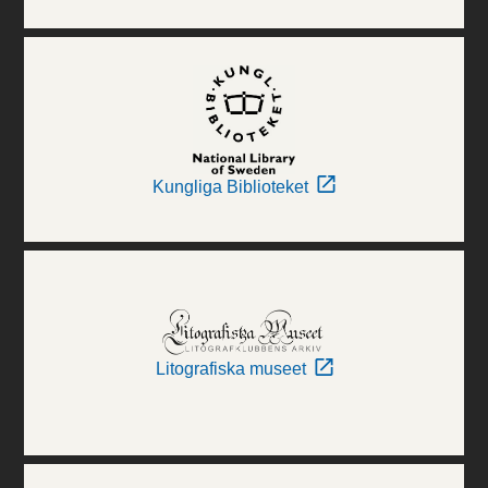
Kungliga Biblioteket
Litografiska museet