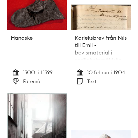
Handske
Kärleksbrev från Nils
till Emil -
bevismaterial i
sedlighetsmål från
1907
1300 till 1399
10 februari 1904
Tid
Tid
Föremål
Text
Typ
Typ