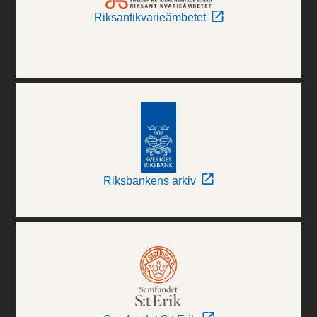
Riksantikvarieämbetet
Riksbankens arkiv