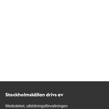
Kontakt
Stockholmskällan
Stockholmskällan drivs av
Medioteket, utbildningsförvaltningen