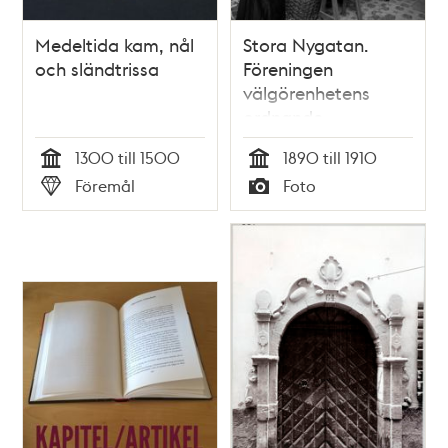
Medeltida kam, nål
Stora Nygatan.
och sländtrissa
Föreningen
välgörenhetens
ordnande
1300 till 1500
1890 till 1910
Tid
Tid
Föremål
Foto
Typ
Typ