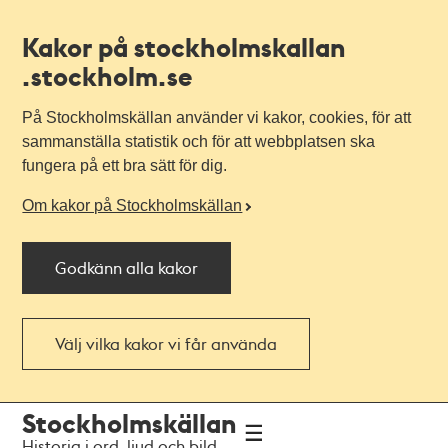
Kakor på stockholmskallan
.stockholm.se
På Stockholmskällan använder vi kakor, cookies, för att
sammanställa statistik och för att webbplatsen ska
fungera på ett bra sätt för dig.
Om kakor på Stockholmskällan
Godkänn alla kakor
Välj vilka kakor vi får använda
Till
Till
Stockholmskällan
navigationen
huvudinnehållet
Historia i ord, ljud och bild