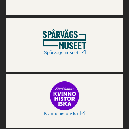
Spårvägsmuseet
Kvinnohistoriska