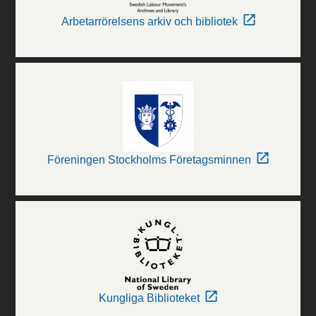
Arbetarrörelsens arkiv och bibliotek
Föreningen Stockholms Företagsminnen
Kungliga Biblioteket