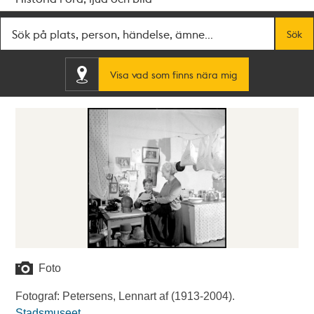
Fritextsök
Sök
Visa vad som finns nära mig
Foto
Fotograf: Petersens, Lennart af (1913-2004).
Stadsmuseet