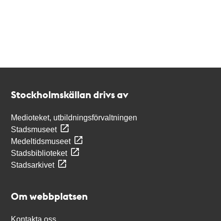
Kontakt
Stockholmskällan
Stockholmskällan drivs av
Medioteket, utbildningsförvaltningen
Stadsmuseet
Medeltidsmuseet
Stadsbiblioteket
Stadsarkivet
Om webbplatsen
Kontakta oss