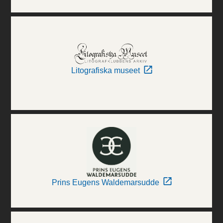
Litografiska museet
Prins Eugens Waldemarsudde