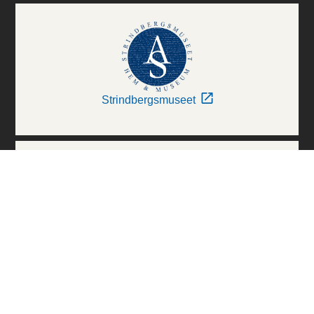
Strindbergsmuseet
Thielska Galleriet