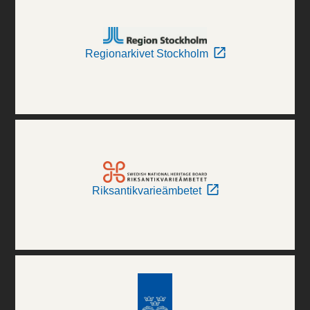
Regionarkivet Stockholm
Riksantikvarieämbetet