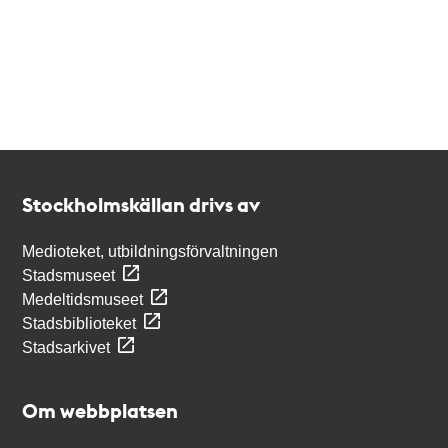
Kontakt
Stockholmskällan
Stockholmskällan drivs av
Medioteket, utbildningsförvaltningen
Stadsmuseet
Medeltidsmuseet
Stadsbiblioteket
Stadsarkivet
Om webbplatsen