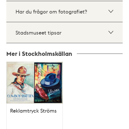
Har du frågor om fotografiet?
Stadsmuseet tipsar
Mer i Stockholmskällan
Relaterade
poster
och
teman
Reklamtryck Ströms