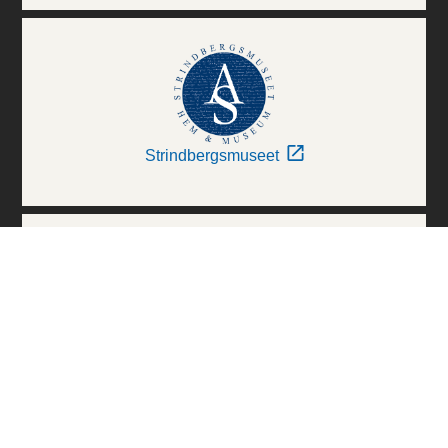
Strindbergsmuseet
Thielska Galleriet