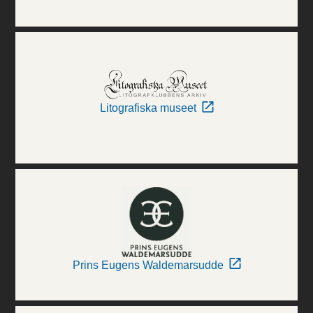
Litografiska museet
Prins Eugens Waldemarsudde