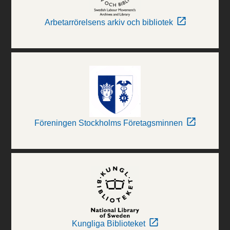
Arbetarrörelsens arkiv och bibliotek
Föreningen Stockholms Företagsminnen
Kungliga Biblioteket