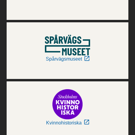
Spårvägsmuseet
Kvinnohistoriska