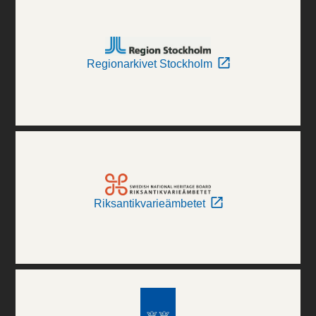
Regionarkivet Stockholm
Riksantikvarieämbetet