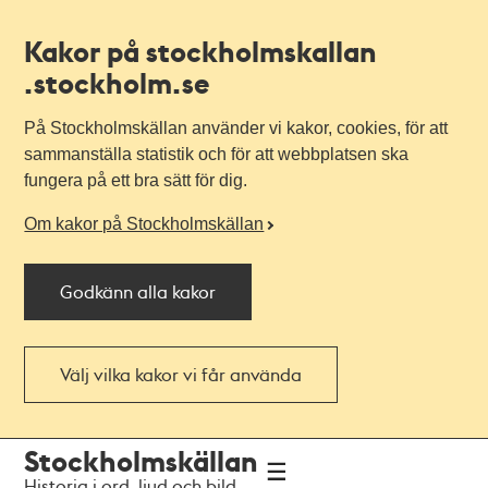
Kakor på stockholmskallan
.stockholm.se
På Stockholmskällan använder vi kakor, cookies, för att
sammanställa statistik och för att webbplatsen ska
fungera på ett bra sätt för dig.
Om kakor på Stockholmskällan
Godkänn alla kakor
Välj vilka kakor vi får använda
Till
Till
Stockholmskällan
navigationen
huvudinnehållet
Historia i ord, ljud och bild