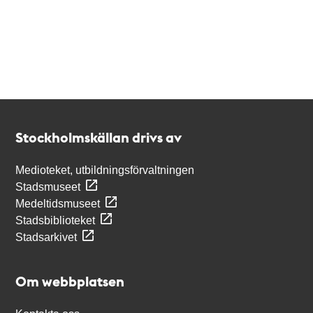
Kontakt
Stockholmskällan
Stockholmskällan drivs av
Medioteket, utbildningsförvaltningen
Stadsmuseet
Medeltidsmuseet
Stadsbiblioteket
Stadsarkivet
Om webbplatsen