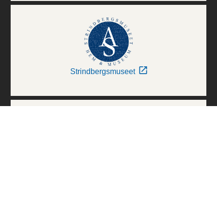
Strindbergsmuseet
Thielska Galleriet