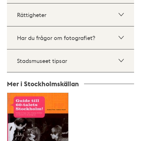
Rättigheter
Har du frågor om fotografiet?
Stadsmuseet tipsar
Mer i Stockholmskällan
Relaterade
poster
och
teman