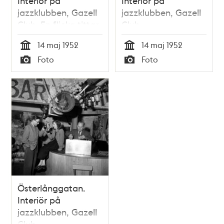
Interiör på
Interiör på
jazzklubben, Gazell
jazzklubben, Gazell
Club. En flicka tittar
Club
i en spegel och
14 maj 1952
14 maj 1952
målar läppstift
Tid
Tid
Foto
Foto
Typ
Typ
Österlånggatan.
Interiör på
jazzklubben, Gazell
Club