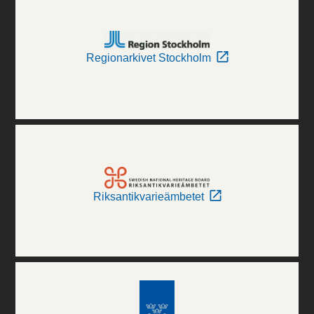
Regionarkivet Stockholm
Riksantikvarieämbetet