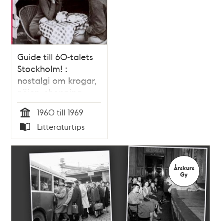
Guide till 60-talets
Stockholm! :
nostalgi om krogar,
nöjen, shopping,
händelser och
1960 till 1969
människor för inte
Tid
Litteraturtips
så länge sen /
Typ
Anders Post, Anders
Gunér
Årskurs
Gy