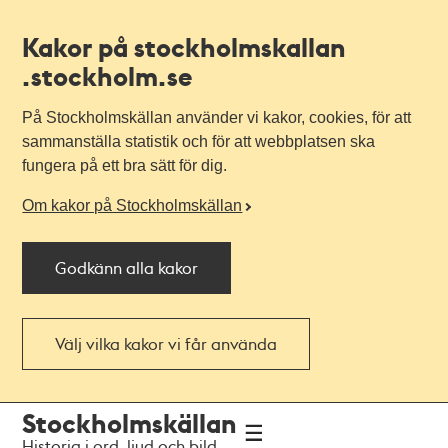
Kakor på stockholmskallan
.stockholm.se
På Stockholmskällan använder vi kakor, cookies, för att
sammanställa statistik och för att webbplatsen ska
fungera på ett bra sätt för dig.
Om kakor på Stockholmskällan
Godkänn alla kakor
Välj vilka kakor vi får använda
Till
Till
Stockholmskällan
navigationen
huvudinnehållet
Historia i ord, ljud och bild