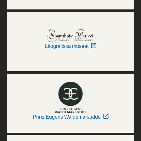
Litografiska museet
Prins Eugens Waldemarsudde