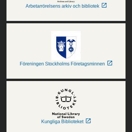
Arbetarrörelsens arkiv och bibliotek
Föreningen Stockholms Företagsminnen
Kungliga Biblioteket