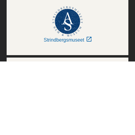
Strindbergsmuseet
Thielska Galleriet