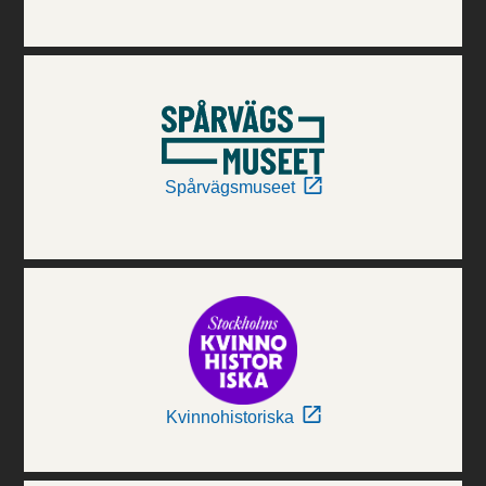
Spårvägsmuseet
Kvinnohistoriska