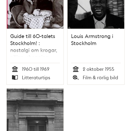
Guide till 60-talets
Louis Armstrong i
Stockholm! :
Stockholm
nostalgi om krogar,
nöjen, shopping,
händelser och
1960 till 1969
2 oktober 1955
människor för inte
Tid
Tid
Litteraturtips
Film & rörlig bild
så länge sen /
Typ
Typ
Anders Post, Anders
Gunér