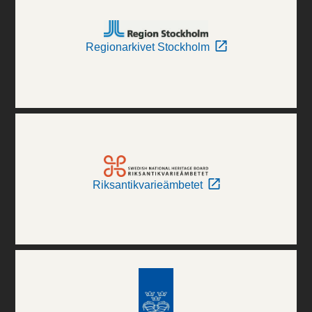
Regionarkivet Stockholm
Riksantikvarieämbetet