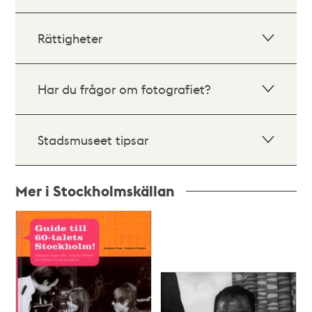
Rättigheter
Har du frågor om fotografiet?
Stadsmuseet tipsar
Mer i Stockholmskällan
Relaterade
poster
och
teman