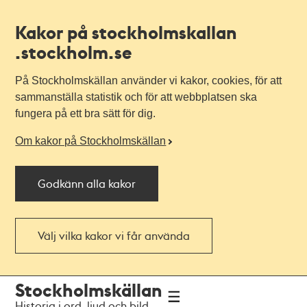
Kakor på stockholmskallan
.stockholm.se
På Stockholmskällan använder vi kakor, cookies, för att
sammanställa statistik och för att webbplatsen ska
fungera på ett bra sätt för dig.
Om kakor på Stockholmskällan
Godkänn alla kakor
Välj vilka kakor vi får använda
Till
Till
Stockholmskällan
navigationen
huvudinnehållet
Historia i ord, ljud och bild