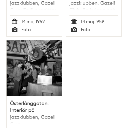
jazzklubben, Gazell
jazzklubben, Gazell
Club. En flicka tittar
Club. En kvinna och
i en spegel och
en man sitter och
14 maj 1952
14 maj 1952
målar läppstift
samtalar
Tid
Tid
Foto
Foto
Typ
Typ
Österlånggatan.
Interiör på
jazzklubben, Gazell
Club