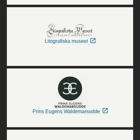
Litografiska museet
Prins Eugens Waldemarsudde