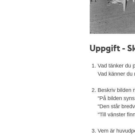
Uppgift - S
Vad tänker du p
Vad känner du 
Beskriv bilden 
"På bilden syns 
"Den står bredvi
"Till vänster finn
Vem är huvudpe