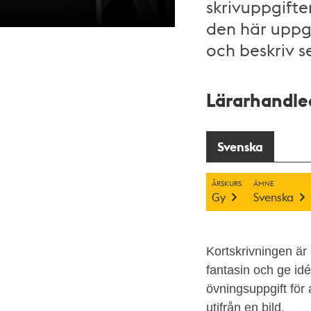
skrivuppgifte
den här uppgi
och beskriv s
Trängsel
Lärarhandled
på
busshållplats
1953.
Svenska
Okänd
fotograf,
ÅRSKURS
ÄMNE
Spårvägsmuseet.
Gy
Svenska
Ungdomar
tittar
på
Kortskrivningen är
en
fantasin och ge id
lejonunge
övningsuppgift för 
på
utifrån en bild.