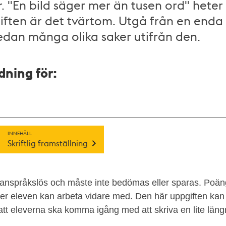
r. "En bild säger mer än tusen ord" heter
ften är det tvärtom. Utgå från en enda b
edan många olika saker utifrån den.
ning för:
INNEHÅLL
Skriftlig framställning
 anspråkslös och måste inte bedömas eller sparas. Poän
éer eleven kan arbeta vidare med. Den här uppgiften ka
att eleverna ska komma igång med att skriva en lite läng