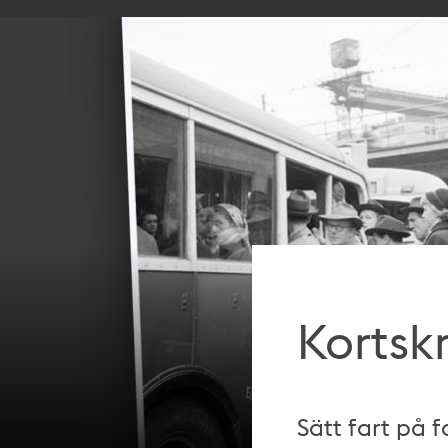
Kortskr
Sätt fart på 