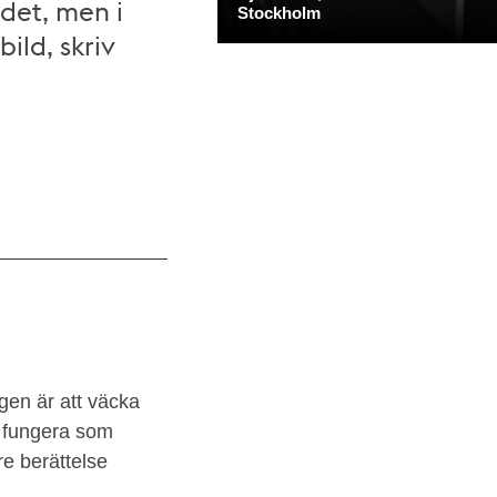
 det, men i
ild, skriv
gen är att väcka
n fungera som
re berättelse