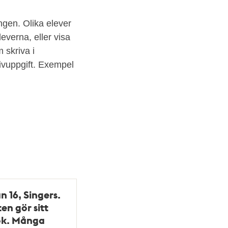
ngen. Olika elever
leverna, eller visa
 skriva i
ivuppgift. Exempel
 16, Singers.
en gör sitt
ök. Många