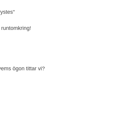
rystes"
s runtomkring!
vems ögon tittar vi?