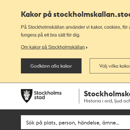
Kakor på stockholmskallan
.st
På Stockholmskällan använder vi kakor, cookies, för a
fungera på ett bra sätt för dig.
Om kakor på Stockholmskällan
Godkänn alla kakor
Välj vilka kak
Till
Till
Stockholmsk
navigationen
huvudinnehållet
Historia i ord, ljud oc
Fritextsök