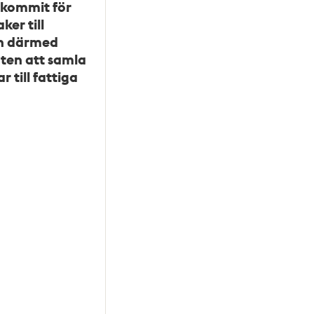
 kommit för
ker till
ch därmed
ten att samla
r till fattiga