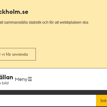
ockholm.se
tt sammanställa statistik och för att webbplatsen ska
or vi får använda
ällan
Meny
h bild
Sök