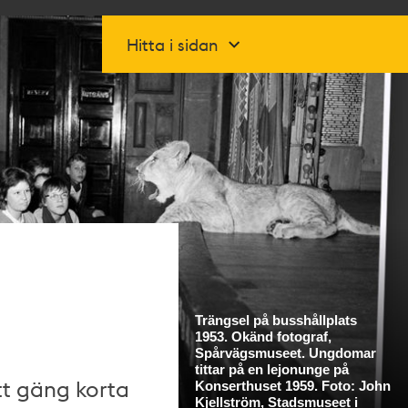
Hitta i sidan
tt gäng korta