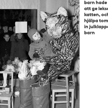
barn hade
att ge leksa
katten, o
hjälpa tom
in julklappa
barn