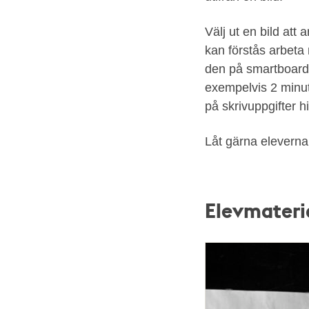
Konserthuset
1959.
Välj ut en bild att
Foto:
kan förstås arbeta 
John
den på smartboard e
Kjellström,
exempelvis 2 minut
Stadsmuseet
på skrivuppgifter h
i
Låt gärna eleverna 
Stockholm
Elevmateri