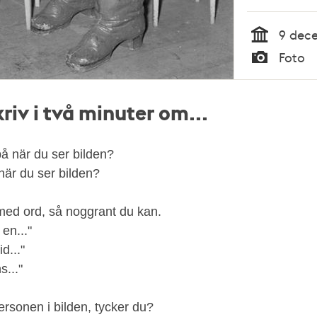
9 dec
Tid
Foto
Typ
kriv i två minuter om...
å när du ser bilden?
när du ser bilden?
med ord, så noggrant du kan.
en..."
d..."
s..."
rsonen i bilden, tycker du?