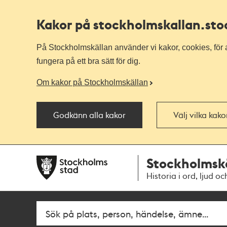
Kakor på stockholmskallan
.st
På Stockholmskällan använder vi kakor, cookies, för a
fungera på ett bra sätt för dig.
Om kakor på Stockholmskällan
Godkänn alla kakor
Välj vilka kak
Till
Till
Stockholmsk
navigationen
huvudinnehållet
Historia i ord, ljud oc
Fritextsök