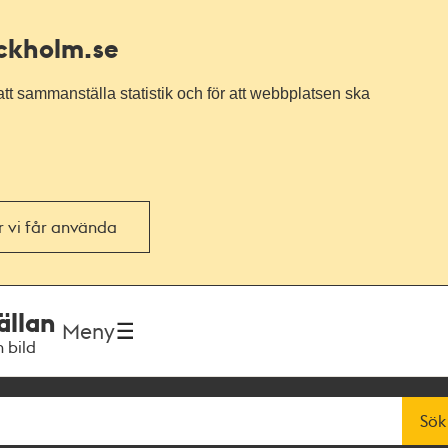
ockholm.se
tt sammanställa statistik och för att webbplatsen ska
or vi får använda
ällan
Meny
h bild
Sök