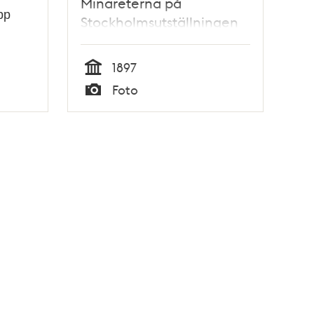
Minareterna på
pp
Stockholmsutställningen
1897
Tid
Foto
Typ