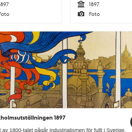
1897
1897
Tid
Foto
Foto
Typ
holmsutställningen 1897
et av 1800-talet pågår industrialismen för fullt i Sverige.