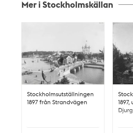
Mer i Stockholmskällan
Relaterade
poster
och
teman
Stockholmsutställningen
Stock
1897 från Strandvägen
1897, 
Djur