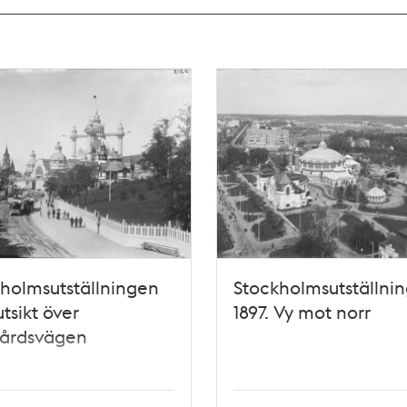
holmsutställningen
Stockholmsutställni
utsikt över
1897. Vy mot norr
gårdsvägen