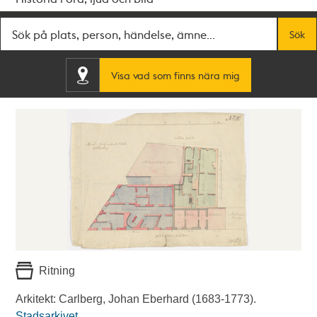
Fritextsök
Sök
Visa vad som finns nära mig
Ritning
Arkitekt: Carlberg, Johan Eberhard (1683-1773).
Stadsarkivet