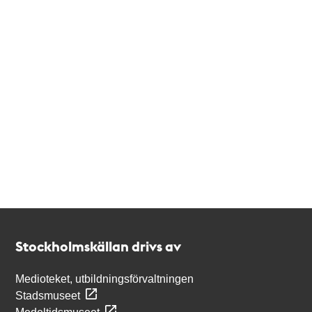
Kontakt
Stockholmskällan
Stockholmskällan drivs av
Medioteket, utbildningsförvaltningen
Stadsmuseet