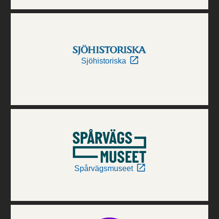
Sjöhistoriska
Spårvägsmuseet