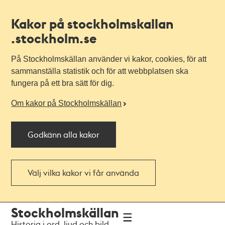
Kakor på stockholmskallan
.stockholm.se
På Stockholmskällan använder vi kakor, cookies, för att
sammanställa statistik och för att webbplatsen ska
fungera på ett bra sätt för dig.
Om kakor på Stockholmskällan
Godkänn alla kakor
Välj vilka kakor vi får använda
Till
Till
Stockholmskällan
navigationen
huvudinnehållet
Historia i ord, ljud och bild