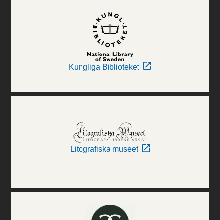
Kungliga Biblioteket
Litografiska museet