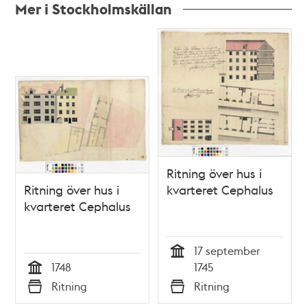
Mer i Stockholmskällan
Relaterade
poster
och
teman
Ritning över hus i
Ritning över hus i
kvarteret Cephalus
kvarteret Cephalus
17 september
Tid
1748
1745
Tid
Ritning
Ritning
Typ
Typ