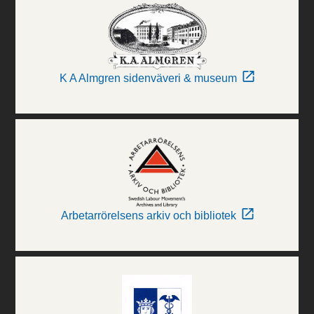
K A Almgren sidenväveri & museum
Arbetarrörelsens arkiv och bibliotek