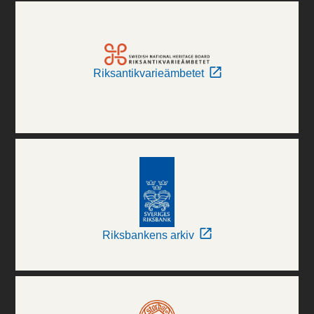
Riksantikvarieämbetet
Riksbankens arkiv