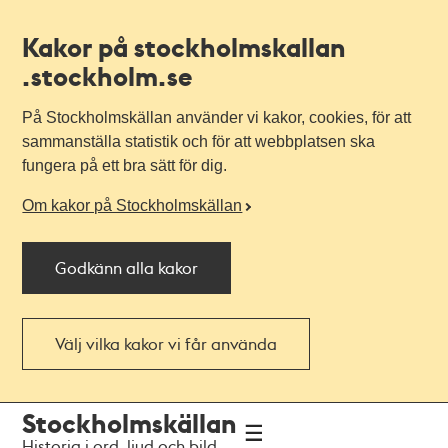
Kakor på stockholmskallan
.stockholm.se
På Stockholmskällan använder vi kakor, cookies, för att
sammanställa statistik och för att webbplatsen ska
fungera på ett bra sätt för dig.
Om kakor på Stockholmskällan
Godkänn alla kakor
Välj vilka kakor vi får använda
Till
Till
Stockholmskällan
navigationen
huvudinnehållet
Historia i ord, ljud och bild