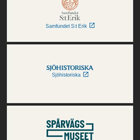
Samfundet S:t Erik
Sjöhistoriska