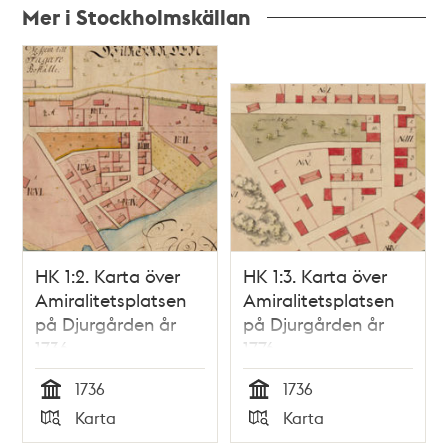
Mer i Stockholmskällan
Relaterade
poster
och
teman
HK 1:2. Karta över
HK 1:3. Karta över
Amiralitetsplatsen
Amiralitetsplatsen
på Djurgården år
på Djurgården år
1736
1776
1736
1736
Tid
Tid
Karta
Karta
Typ
Typ