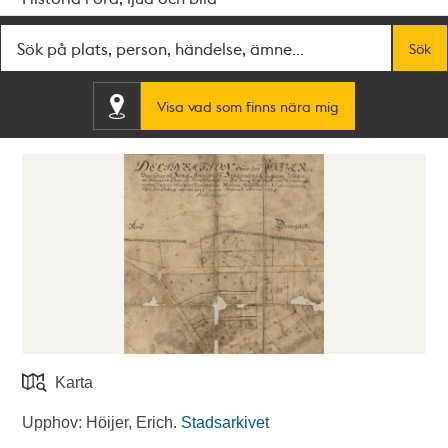
Fritextsök
Sök
Visa vad som finns nära mig
Karta
Upphov: Höijer, Erich.
Stadsarkivet