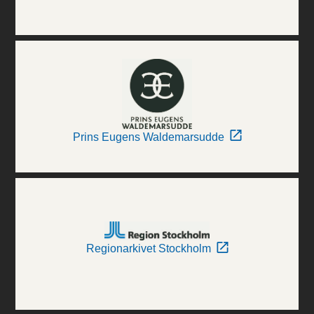
Prins Eugens Waldemarsudde
Regionarkivet Stockholm