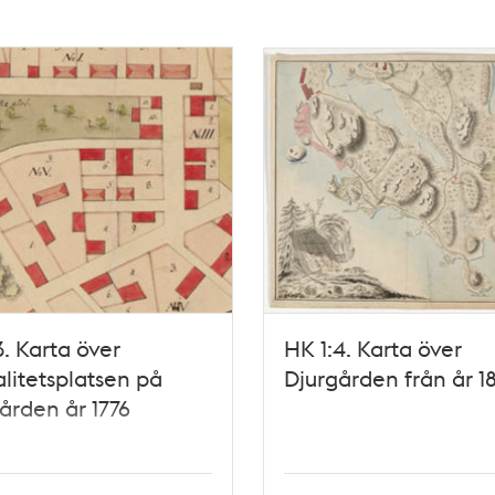
3. Karta över
HK 1:4. Karta över
litetsplatsen på
Djurgården från år 1
ården år 1776