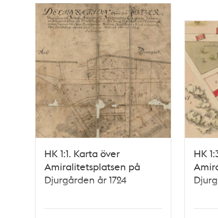
Relaterade
poster
och
teman
HK 1:1. Karta över
HK 1:
Amiralitetsplatsen på
Amira
Djurgården år 1724
Djurg