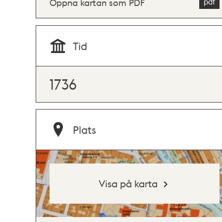
Öppna kartan som PDF
Tid
1736
Plats
Visa på karta