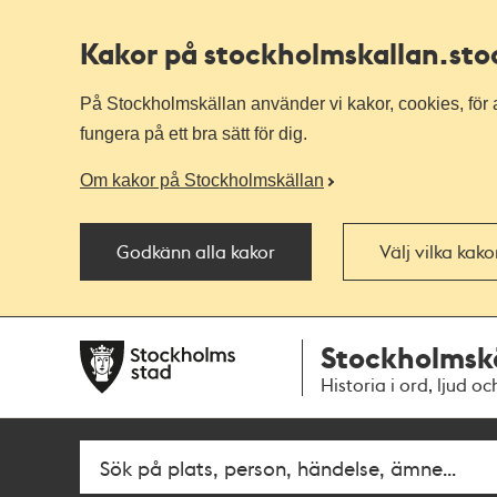
Kakor på stockholmskallan
.st
På Stockholmskällan använder vi kakor, cookies, för a
fungera på ett bra sätt för dig.
Om kakor på Stockholmskällan
Godkänn alla kakor
Välj vilka kak
Till
Till
Stockholmsk
navigationen
huvudinnehållet
Historia i ord, ljud oc
Fritextsök