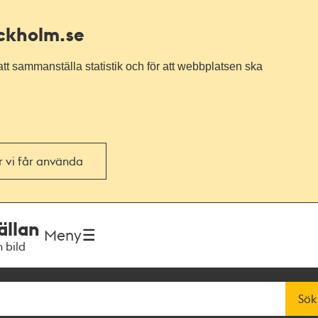
ockholm.se
tt sammanställa statistik och för att webbplatsen ska
or vi får använda
ällan
Meny
h bild
Sök