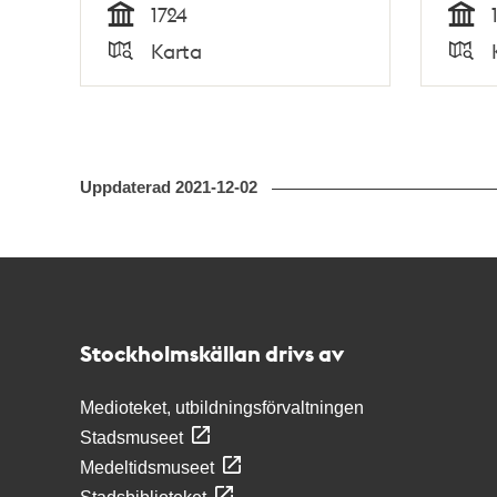
1724
Tid
Tid
Karta
Typ
Typ
Uppdaterad
2021-12-02
Kontakt
Stockholmskällan
Stockholmskällan drivs av
Medioteket, utbildningsförvaltningen
Stadsmuseet
Medeltidsmuseet