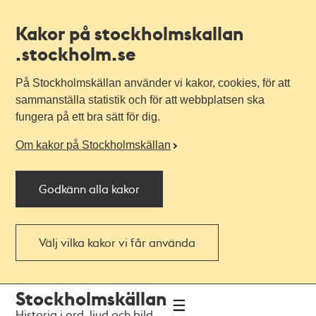
Kakor på stockholmskallan
.stockholm.se
På Stockholmskällan använder vi kakor, cookies, för att
sammanställa statistik och för att webbplatsen ska
fungera på ett bra sätt för dig.
Om kakor på Stockholmskällan
Godkänn alla kakor
Välj vilka kakor vi får använda
Till
Till
Stockholmskällan
navigationen
huvudinnehållet
Historia i ord, ljud och bild