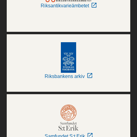
Riksantikvarieämbetet
Riksbankens arkiv
Samfundet S:t Erik