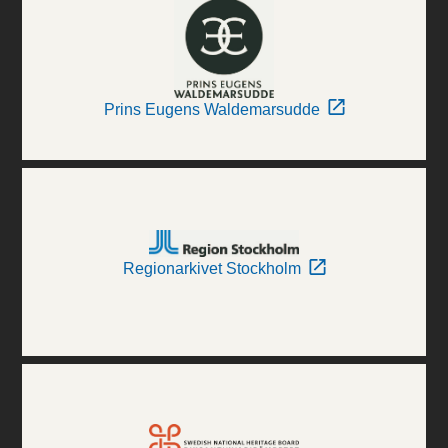
Prins Eugens Waldemarsudde
Regionarkivet Stockholm