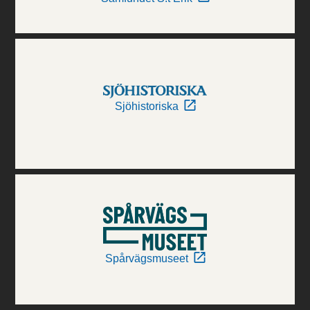
Sjöhistoriska
Spårvägsmuseet