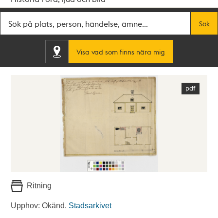
Fritextsök
Sök
Visa vad som finns nära mig
Ritning
Upphov: Okänd.
Stadsarkivet