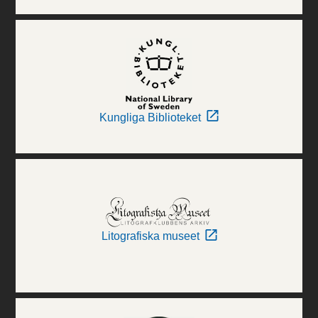
Kungliga Biblioteket
Litografiska museet