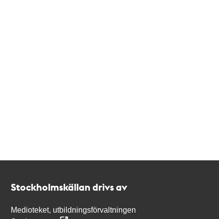
Kontakt
Stockholmskällan
Stockholmskällan drivs av
Medioteket, utbildningsförvaltningen