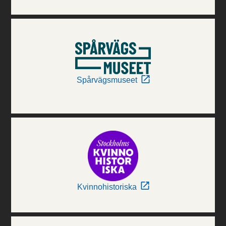
Spårvägsmuseet
Kvinnohistoriska