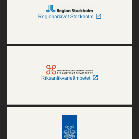
Regionarkivet Stockholm
Riksantikvarieämbetet