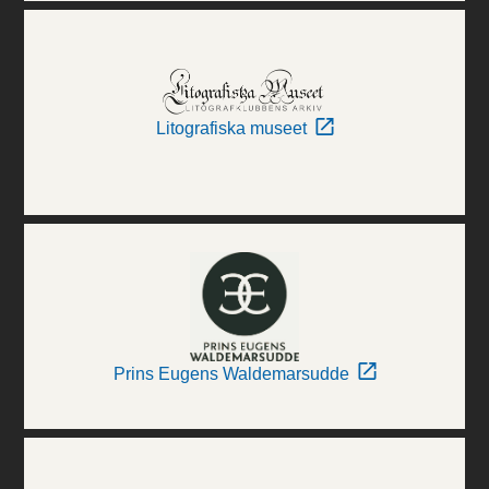
Litografiska museet
Prins Eugens Waldemarsudde