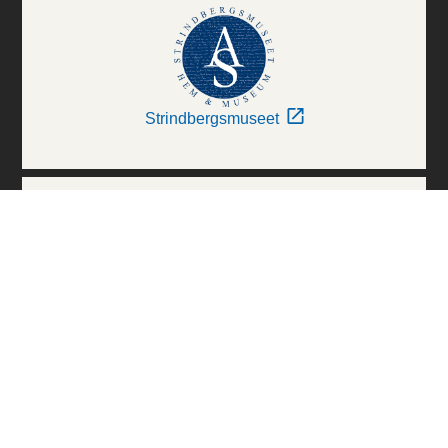
Strindbergsmuseet
Thielska Galleriet