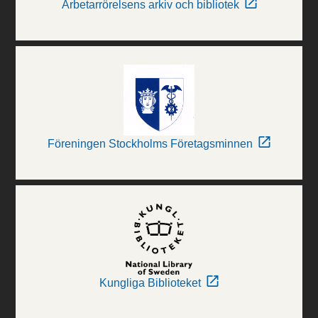
Arbetarrörelsens arkiv och bibliotek
Föreningen Stockholms Företagsminnen
Kungliga Biblioteket