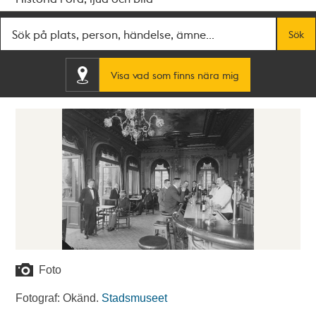
Fritextsök
Sök
Visa vad som finns nära mig
Foto
Fotograf: Okänd.
Stadsmuseet