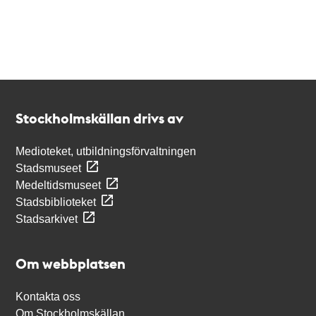
Kontakt
Stockholmskällan
Stockholmskällan drivs av
Medioteket, utbildningsförvaltningen
Stadsmuseet
Medeltidsmuseet
Stadsbiblioteket
Stadsarkivet
Om webbplatsen
Kontakta oss
Om Stockholmskällan