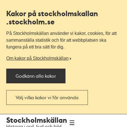
Kakor på stockholmskallan
.stockholm.se
På Stockholmskällan använder vi kakor, cookies, för att
sammanställa statistik och för att webbplatsen ska
fungera på ett bra sätt för dig.
Om kakor på Stockholmskällan
Godkänn alla kakor
Välj vilka kakor vi får använda
Till
Till
Stockholmskällan
navigationen
huvudinnehållet
Historia i ord, ljud och bild