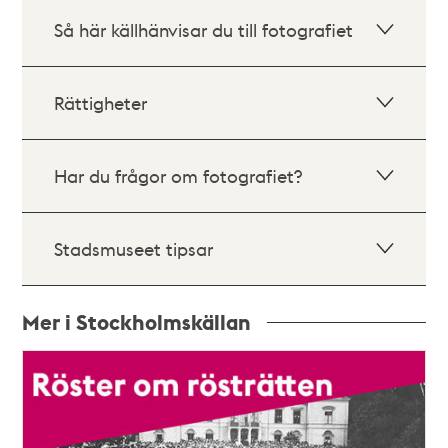
Så här källhänvisar du till fotografiet
Rättigheter
Har du frågor om fotografiet?
Stadsmuseet tipsar
Mer i Stockholmskällan
Relaterade
poster
och
teman