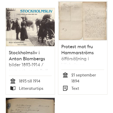
Protest mot fru
Stockholmsliv i
Hammarströms
Anton Blombergs
ölförsäljning i
bilder 1893-1914 /
Liljeholmen
text och urval: Rolf
21 september
Söderberg
Tid
1893 till 1914
1894
Tid
Litteraturtips
Text
Typ
Typ