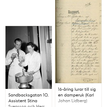
trippeltorn förom
bryggan
16-åring lurar till sig
Sandbacksgatan 10.
en damperuk (Karl
Assistent Stina
Johan Lidberg)
Svensson och Herr