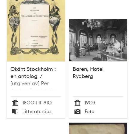
Okänt Stockholm :
Baren, Hotel
en antologi /
Rydberg
[utgiven av] Per
Anders Fogelström
1800 till 1910
1903
Tid
Tid
Litteraturtips
Foto
Typ
Typ