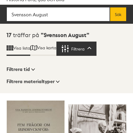
Sök
Fritextsök
Sök
Sökresultat
17
träffar på
Svensson August
Visa karta
Visa lista
Filtrera
Filtrera
Filtrera tid
Filtrera materialtyper
Visningsläge
Totalt
17
träffar
Lista
Karta