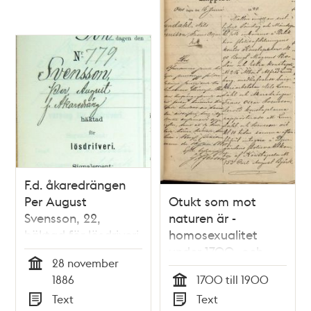
F.d. åkaredrängen
Per August
Otukt som mot
Svensson, 22,
naturen är -
häktad för lösdriveri
homosexualitet
28 november 1886 -
under 1700- och
28 november
polisförhör
1800-talen
Tid
1886
1700 till 1900
Tid
Text
Text