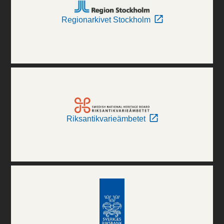
Regionarkivet Stockholm
Riksantikvarieämbetet