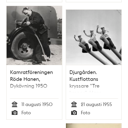
Typ
Typ
Kamratföreningen
Djurgården.
Röde Hanen,
Kustflottans
Dykövning 1950
kryssare "Tre
kronor". Hans
Rydberg, Börje
11 augusti 1950
21 augusti 1955
Svensson och Kjell
Tid
Tid
Foto
Foto
Arne Löfdahl sitter
Typ
Typ
på kanonerna på
kryssarens