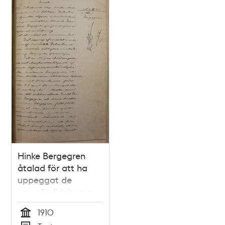
Hinke Bergegren
åtalad för att ha
uppeggat de
sexuella lidelserna -
hela
1910
rättegångsmaterialet
Tid