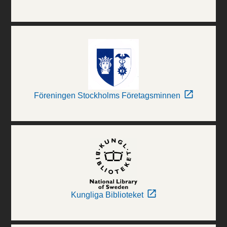
Föreningen Stockholms Företagsminnen
Kungliga Biblioteket