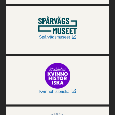
Spårvägsmuseet
Kvinnohistoriska