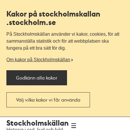
Kakor på stockholmskallan
.stockholm.se
På Stockholmskällan använder vi kakor, cookies, för att
sammanställa statistik och för att webbplatsen ska
fungera på ett bra sätt för dig.
Om kakor på Stockholmskällan
Godkänn alla kakor
Välj vilka kakor vi får använda
Till
Till
Stockholmskällan
navigationen
huvudinnehållet
Historia i ord, ljud och bild