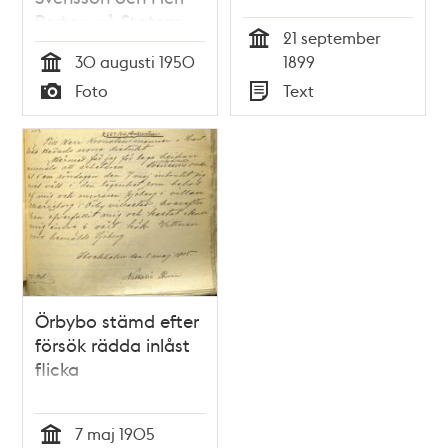
Perton på Statens
21 september
Hantverksinstituts
Tid
30 augusti 1950
1899
livsmedelskemiska
Tid
Foto
Text
laboratorier. På
Typ
Typ
laboratoriet så har
man lyckats
framställa gluten ur
råg
Örbybo stämd efter
försök rädda inlåst
flicka
7 maj 1905