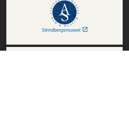
Strindbergsmuseet
Thielska Galleriet