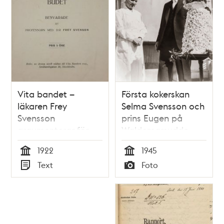
Vita bandet –
Första kokerskan
läkaren Frey
Selma Svensson och
Svensson
prins Eugen på
argumenterar för
Waldemarsudde
alkoholförbud1922
1922
1945
Tid
Tid
Text
Foto
Typ
Typ