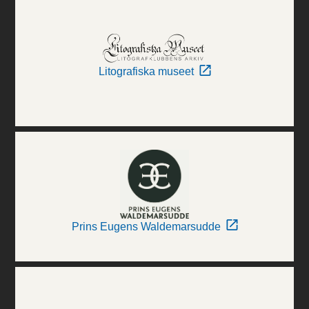
Litografiska museet
Prins Eugens Waldemarsudde