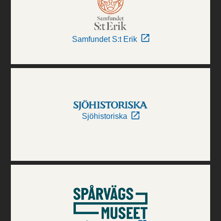
Samfundet S:t Erik
Sjöhistoriska