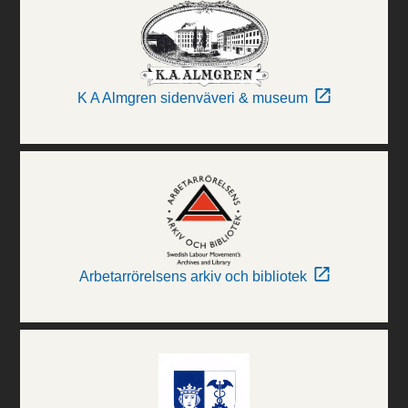
K A Almgren sidenväveri & museum
Arbetarrörelsens arkiv och bibliotek