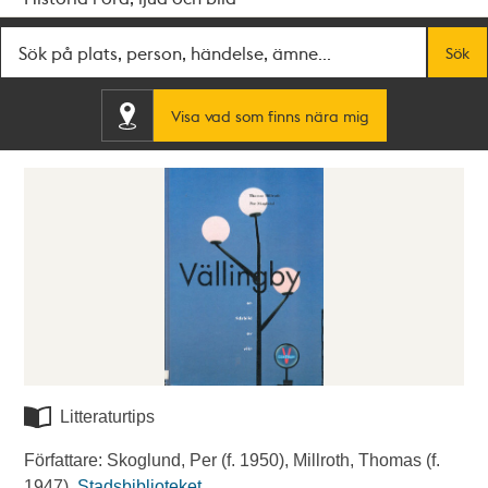
Fritextsök
Sök
Visa vad som finns nära mig
Litteraturtips
Författare: Skoglund, Per (f. 1950), Millroth, Thomas (f.
1947).
Stadsbiblioteket