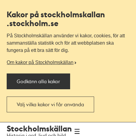
Kakor på stockholmskallan
.stockholm.se
På Stockholmskällan använder vi kakor, cookies, för att
sammanställa statistik och för att webbplatsen ska
fungera på ett bra sätt för dig.
Om kakor på Stockholmskällan
Godkänn alla kakor
Välj vilka kakor vi får använda
Till
Till
Stockholmskällan
navigationen
huvudinnehållet
Historia i ord, ljud och bild