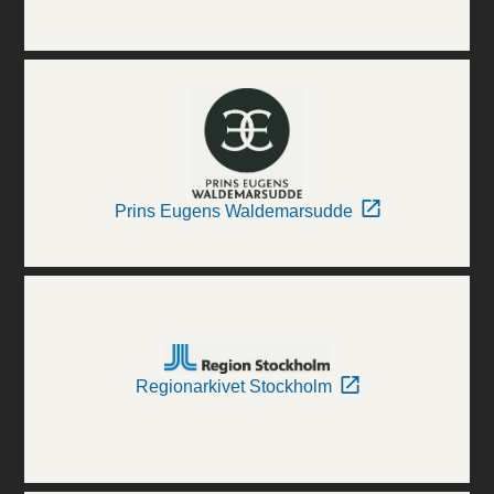
Prins Eugens Waldemarsudde
Regionarkivet Stockholm