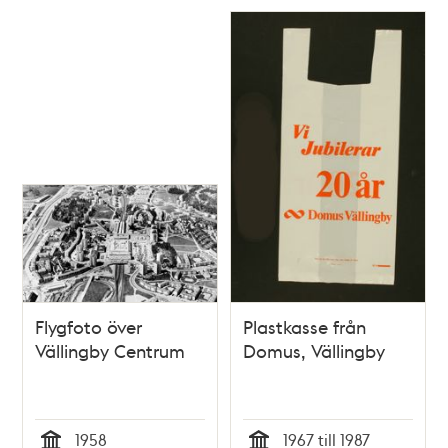
Relaterade
poster
och
teman
Flygfoto över
Plastkasse från
Vällingby Centrum
Domus, Vällingby
1958
1967 till 1987