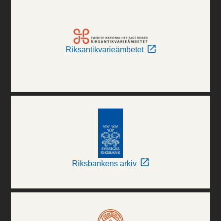
Riksantikvarieämbetet
Riksbankens arkiv