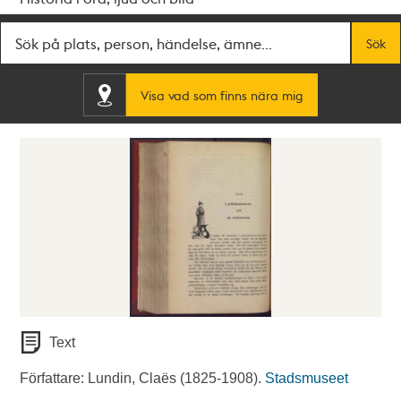
Fritextsök
Sök
Visa vad som finns nära mig
Text
Författare: Lundin, Claës (1825-1908).
Stadsmuseet