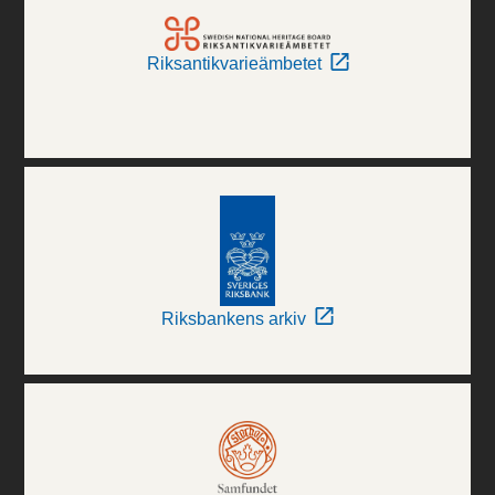
Riksantikvarieämbetet
Riksbankens arkiv