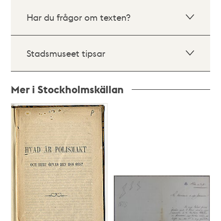
Har du frågor om texten?
Stadsmuseet tipsar
Mer i Stockholmskällan
Relaterade
poster
och
teman