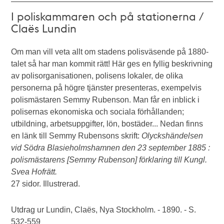
I poliskammaren och på stationerna /
Claës Lundin
Om man vill veta allt om stadens polisväsende på 1880-
talet så har man kommit rätt! Här ges en fyllig beskrivning
av polisorganisationen, polisens lokaler, de olika
personerna på högre tjänster presenteras, exempelvis
polismästaren Semmy Rubenson. Man får en inblick i
polisernas ekonomiska och sociala förhållanden;
utbildning, arbetsuppgifter, lön, bostäder... Nedan finns
en länk till Semmy Rubensons skrift:
Olyckshändelsen
vid Södra Blasieholmshamnen den 23 september 1885 :
polismästarens [Semmy Rubenson] förklaring till Kungl.
Svea Hofrätt.
27 sidor. Illustrerad.
Utdrag ur Lundin, Claës, Nya Stockholm. - 1890. - S.
532-559