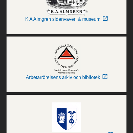
K A Almgren sidenväveri & museum
Arbetarrörelsens arkiv och bibliotek