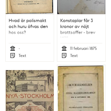
Hvad är polismakt
Konstaplar får 3
och huru öfvas den
kronor av nöjt
hos oss?
brottsoffer - brev
1875
-
11 februari 1875
Tid
Tid
Text
Text
Typ
Typ