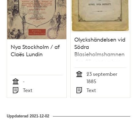
Olyckshändelsen vid
Nya Stockholm / af
Södra
Claës Lundin
Blasieholmshamnen
den 23 september
1885 :
23 september
polismästarens
Tid
-
1885
[Semmy Rubenson]
Tid
Text
Text
förklaring till Kungl.
Typ
Typ
Svea Hofrätt
Uppdaterad
2021-12-02