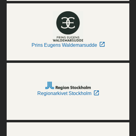
Prins Eugens Waldemarsudde
Regionarkivet Stockholm