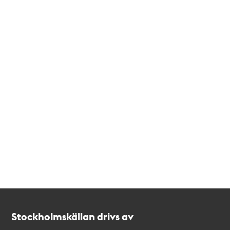
Kontakt
Stockholmskällan
Stockholmskällan drivs av