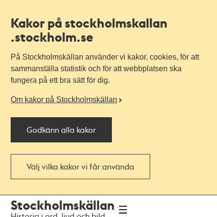
Kakor på stockholmskallan
.stockholm.se
På Stockholmskällan använder vi kakor, cookies, för att
sammanställa statistik och för att webbplatsen ska
fungera på ett bra sätt för dig.
Om kakor på Stockholmskällan
Godkänn alla kakor
Välj vilka kakor vi får använda
Till
Till
Stockholmskällan
navigationen
huvudinnehållet
Historia i ord, ljud och bild