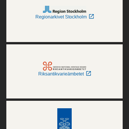
Regionarkivet Stockholm
Riksantikvarieämbetet