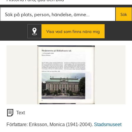
Fritextsök
Sök
Visa vad som finns nära mig
Text
Författare: Eriksson, Monica (1941-2004).
Stadsmuseet