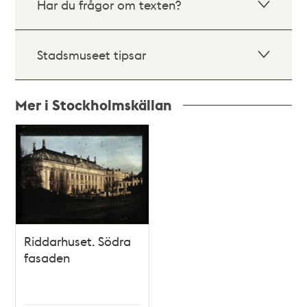
Har du frågor om texten?
Stadsmuseet tipsar
Mer i Stockholmskällan
Relaterade
poster
och
teman
Riddarhuset. Södra
fasaden