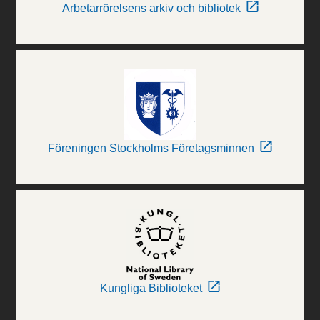
Arbetarrörelsens arkiv och bibliotek
Föreningen Stockholms Företagsminnen
Kungliga Biblioteket