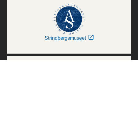
Strindbergsmuseet
Thielska Galleriet