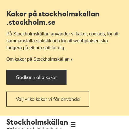
Kakor på stockholmskallan
.stockholm.se
På Stockholmskällan använder vi kakor, cookies, för att
sammanställa statistik och för att webbplatsen ska
fungera på ett bra sätt för dig.
Om kakor på Stockholmskällan
Godkänn alla kakor
Välj vilka kakor vi får använda
Till
Till
Stockholmskällan
navigationen
huvudinnehållet
Historia i ord, ljud och bild