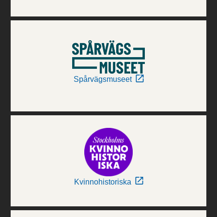
Spårvägsmuseet
Kvinnohistoriska