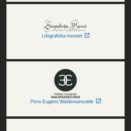
Litografiska museet
Prins Eugens Waldemarsudde