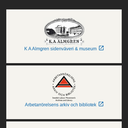
K A Almgren sidenväveri & museum
Arbetarrörelsens arkiv och bibliotek