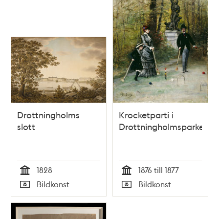
teman
Drottningholms
Krocketparti i
slott
Drottningholmsparken
1828
1876 till 1877
Tid
Tid
Bildkonst
Bildkonst
Typ
Typ