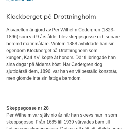
Klockberget på Drottningholm
Akvarellen är gjord av Per Wilhelm Cedergren (1823-
1896) som vid 9 års ålder blev skeppsgosse och senare
berömd marinmålare. Vintern 1888 avbildade han sin
egendom Klockberget på Drottningholm som
kungen, Karl XV, köpte åt honom. Där tillbringade han
sina dagar på ålderns höst. När Cedergren dog i
sjuttioårsåldern, 1896, var han en välbeställd konstnär,
men glömde inte sin fattiga barndom.
Skeppsgosse nr 28
Per Wilhelm var själv nio år när han skrevs han in som
skeppsgosse. Från 1685 till 1939 värvades barn till
flottan som skeppsgossar. Det var ett sätt att utbilda unga