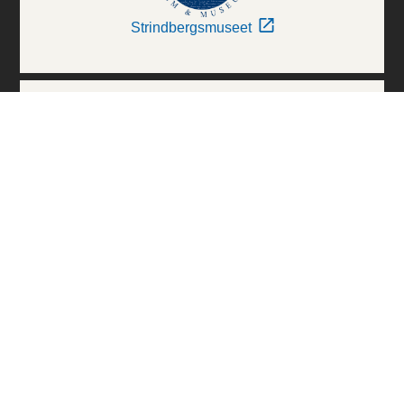
Strindbergsmuseet
Thielska Galleriet
Världskulturmuseerna