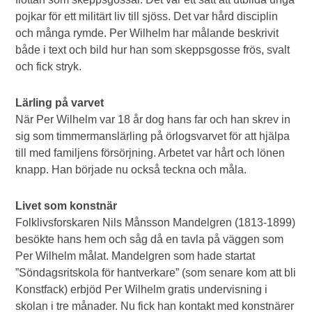
pojkar för ett militärt liv till sjöss. Det var hård disciplin
och många rymde. Per Wilhelm har målande beskrivit
både i text och bild hur han som skeppsgosse frös, svalt
och fick stryk.
Lärling på varvet
När Per Wilhelm var 18 år dog hans far och han skrev in
sig som timmermanslärling på örlogsvarvet för att hjälpa
till med familjens försörjning. Arbetet var hårt och lönen
knapp. Han började nu också teckna och måla.
Livet som konstnär
Folklivsforskaren Nils Månsson Mandelgren (1813-1899)
besökte hans hem och såg då en tavla på väggen som
Per Wilhelm målat. Mandelgren som hade startat
”Söndagsritskola för hantverkare” (som senare kom att bli
Konstfack) erbjöd Per Wilhelm gratis undervisning i
skolan i tre månader. Nu fick han kontakt med konstnärer