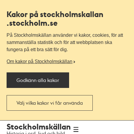
Kakor på stockholmskallan
.stockholm.se
På Stockholmskällan använder vi kakor, cookies, för att
sammanställa statistik och för att webbplatsen ska
fungera på ett bra sätt för dig.
Om kakor på Stockholmskällan
Godkänn alla kakor
Välj vilka kakor vi får använda
Till
Till
Stockholmskällan
navigationen
huvudinnehållet
Historia i ord, ljud och bild