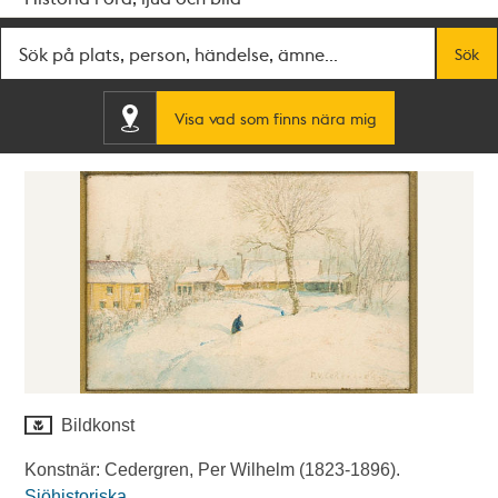
Fritextsök
Sök
Visa vad som finns nära mig
Bildkonst
Konstnär: Cedergren, Per Wilhelm (1823-1896).
Sjöhistoriska