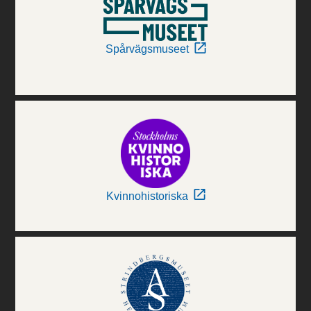
Spårvägsmuseet
Kvinnohistoriska