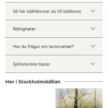
Så här källhänvisar du till bildkonst
Rättigheter
Har du frågor om konstverket?
Sjöhistoriska tipsar
Mer i Stockholmskällan
Relaterade
poster
och