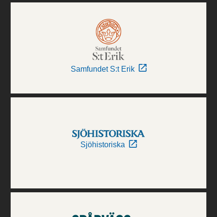
Samfundet S:t Erik
Sjöhistoriska