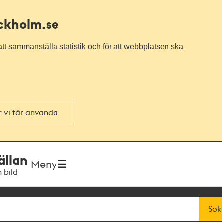
ockholm.se
tt sammanställa statistik och för att webbplatsen ska
or vi får använda
ällan
Meny
h bild
Sök