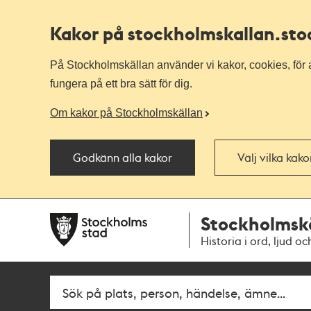
Kakor på stockholmskallan
.st
På Stockholmskällan använder vi kakor, cookies, för a
fungera på ett bra sätt för dig.
Om kakor på Stockholmskällan
Godkänn alla kakor
Välj vilka kak
Till
Till
Stockholmsk
navigationen
huvudinnehållet
Historia i ord, ljud oc
Fritextsök