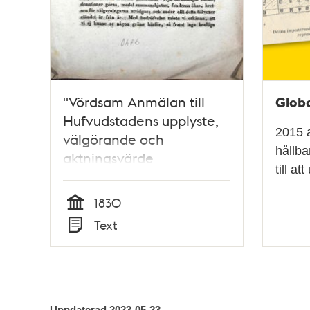
Globa
"Vördsam Anmälan till
Hufvudstadens upplyste,
2015 
välgörande och
hållba
aktningsvärde
till a
Innevånare” 1830
1830
Tid
Text
Typ