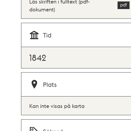
Läs skriften i fulltext (pdf-
dokument)
Tid
1842
Plats
Kan inte visas på karta