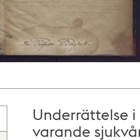
Underrättelse 
varande sjukvår