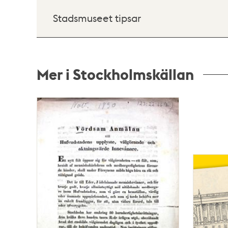
Stadsmuseet tipsar
Mer i Stockholmskällan
Relaterade
poster
och
teman