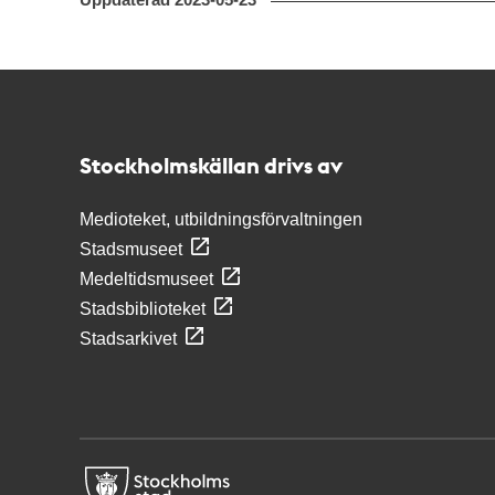
Uppdaterad
2023-05-23
Kontakt
Stockholmskällan
Stockholmskällan drivs av
Medioteket, utbildningsförvaltningen
Stadsmuseet
Medeltidsmuseet
Stadsbiblioteket
Stadsarkivet