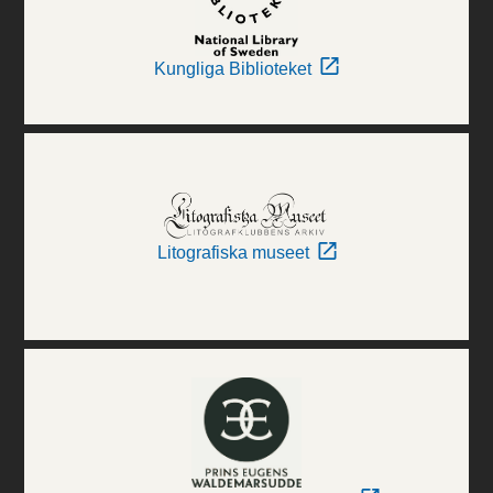
Kungliga Biblioteket
Litografiska museet