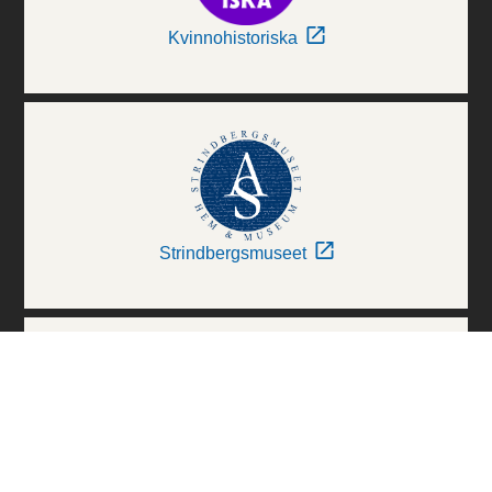
Kvinnohistoriska
Strindbergsmuseet
Thielska Galleriet