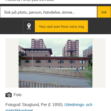
Fritextsök
Sök
Visa vad som finns nära mig
Foto
Fotograf: Skoglund, Per (f. 1950).
Utrednings- och
statistikkontoret