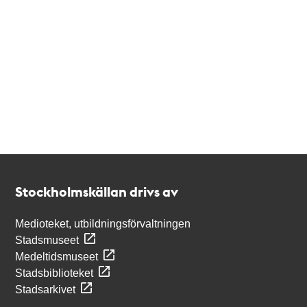
Kontakt
Stockholmskällan
Stockholmskällan drivs av
Medioteket, utbildningsförvaltningen
Stadsmuseet
Medeltidsmuseet
Stadsbiblioteket
Stadsarkivet