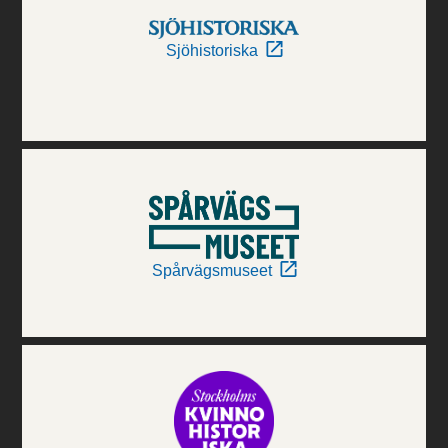
Sjöhistoriska
Spårvägsmuseet