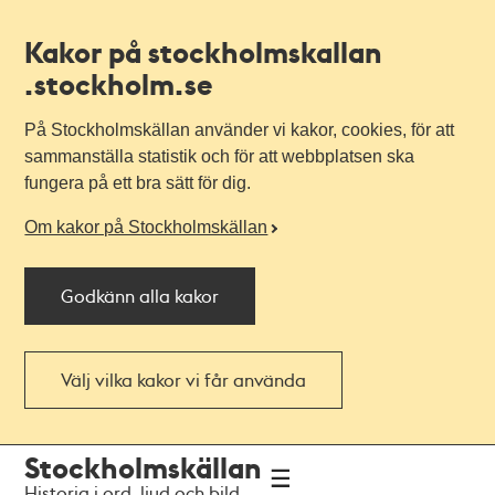
Kakor på stockholmskallan
.stockholm.se
På Stockholmskällan använder vi kakor, cookies, för att
sammanställa statistik och för att webbplatsen ska
fungera på ett bra sätt för dig.
Om kakor på Stockholmskällan
Godkänn alla kakor
Välj vilka kakor vi får använda
Till
Till
Stockholmskällan
navigationen
huvudinnehållet
Historia i ord, ljud och bild